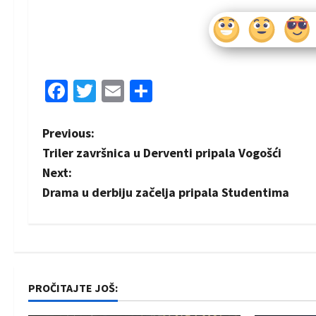
Facebook
Twitter
Email
Share
P
Previous:
Triler završnica u Derventi pripala Vogošći
o
Next:
s
Drama u derbiju začelja pripala Studentima
t
n
a
PROČITAJTE JOŠ:
v