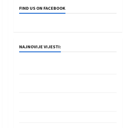
FIND US ON FACEBOOK
NAJNOVIJE VIJESTI:
Rukometaši Izviđača saznali protivnike u grupi
Evropske lige
IHF ukinuo suspenziju: Rusija i Bjelorusija
vraćaju se u međunarodni rukomet
Kentin Mahé novo pojačanje Rhein-Neckar
Löwena
Dragan Marković preuzeo tuniški Club Africain