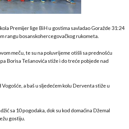
. kola Premijer lige BiH u gostima savladao Goražde 31:24
tnom rangu bosanskohercegovačkog rukometa.
ovom meču, te su na poluvrijeme otišli sa prednošću
kipa Borisa Tešanovića stiže i do treće pobjede nad
d Vogošće, a baš u sljedećem kolu Derventa stiže u
andžić sa 10 pogodaka, dok su kod domaćina Džemal
ežu gostiju.