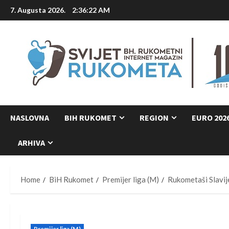
Skip
7. Augusta 2026.
2:36:23 AM
to
content
NASLOVNA
BIH RUKOMET
REGION
EURO 202
ARHIVA
Home
BiH Rukomet
Premijer liga (M)
Rukometaši Slavije
Premijer liga (M)