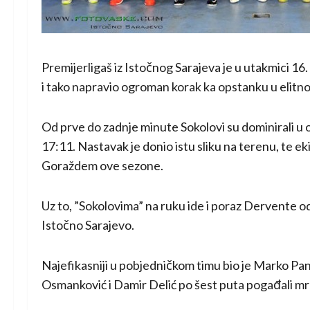
Premijerligaš iz Istočnog Sarajeva je u utakmici 16
i tako napravio ogroman korak ka opstanku u eli
Od prve do zadnje minute Sokolovi su dominirali u 
17:11. Nastavak je donio istu sliku na terenu, te e
Goraždem ove sezone.
Uz to, ”Sokolovima” na ruku ide i poraz Dervente o
Istočno Sarajevo.
Najefikasniji u pobjedničkom timu bio je Marko P
Osmanković i Damir Delić po šest puta pogađali mr