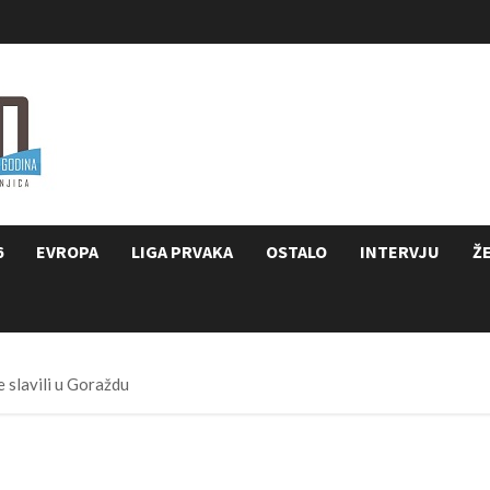
6
EVROPA
LIGA PRVAKA
OSTALO
INTERVJU
Ž
 slavili u Goraždu