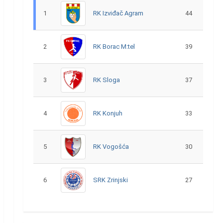
1
RK Izviđač Agram
44
2
RK Borac M:tel
39
3
RK Sloga
37
4
RK Konjuh
33
5
RK Vogošća
30
6
SRK Zrinjski
27