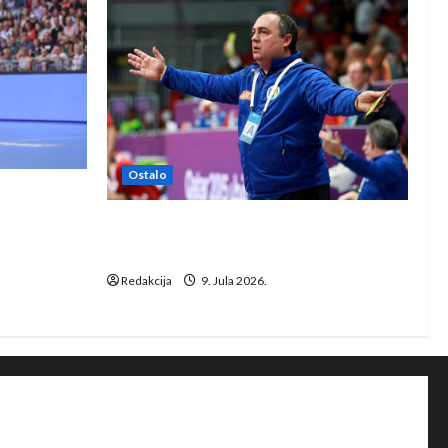
Ostalo
e Rhein-
Dragan Marković preuzeo tuniški
Club Africain
Redakcija
9. Jula 2026.