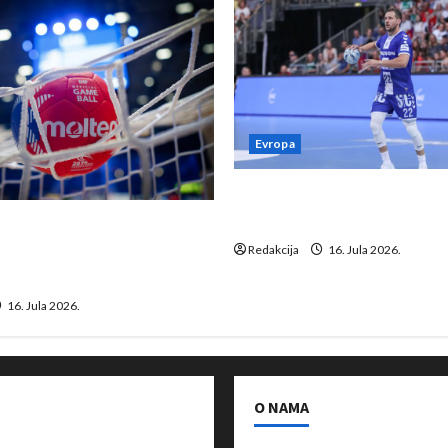
Evropa
Kentin Mahé novo pojačanj
Neckar Löwena
suspenziju: Rusija i
a vraćaju se u međunarodni
Redakcija
16. Jula 2026.
16. Jula 2026.
O NAMA