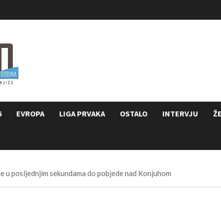
6
EVROPA
LIGA PRVAKA
OSTALO
INTERVJU
Ž
je u posljednjim sekundama do pobjede nad Konjuhom