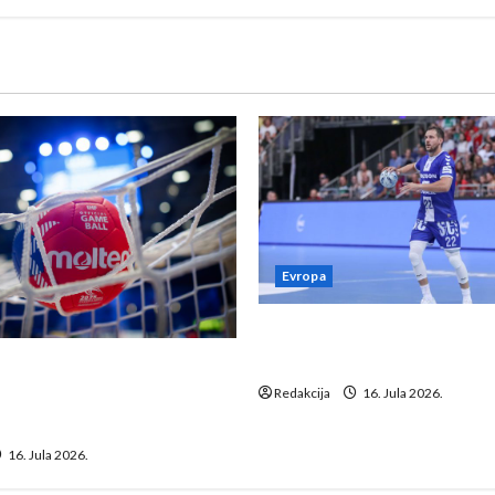
Evropa
Kentin Mahé novo pojačanj
Neckar Löwena
suspenziju: Rusija i
a vraćaju se u međunarodni
Redakcija
16. Jula 2026.
16. Jula 2026.