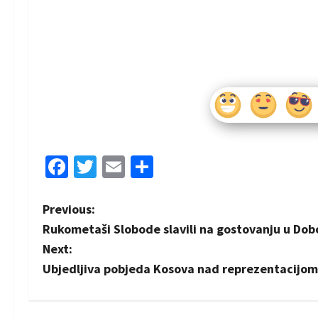
Facebook
Twitter
Email
Share
P
Previous:
Rukometaši Slobode slavili na gostovanju u Dob
o
Next:
s
Ubjedljiva pobjeda Kosova nad reprezentacijom
t