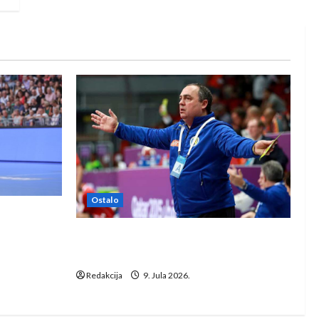
Ostalo
e Rhein-
Dragan Marković preuzeo tuniški
Club Africain
Redakcija
9. Jula 2026.