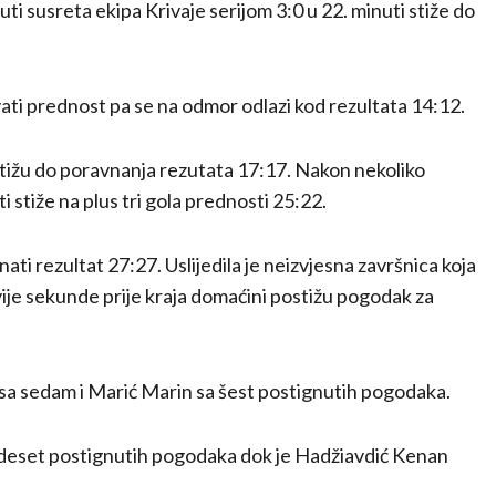
i susreta ekipa Krivaje serijom 3:0 u 22. minuti stiže do
vati prednost pa se na odmor odlazi kod rezultata 14:12.
 stižu do poravnanja rezutata 17:17. Nakon nekoliko
 stiže na plus tri gola prednosti 25:22.
ati rezultat 27:27. Uslijedila je neizvjesna završnica koja
ije sekunde prije kraja domaćini postižu pogodak za
s sa sedam i Marić Marin sa šest postignutih pogodaka.
a deset postignutih pogodaka dok je Hadžiavdić Kenan