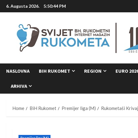
Skip
6. Augusta 2026.
5:50:45 PM
to
content
NASLOVNA
BIH RUKOMET
REGION
EURO 202
ARHIVA
Home
BiH Rukomet
Premijer liga (M)
Rukometaši Kriva
Premijer liga (M)