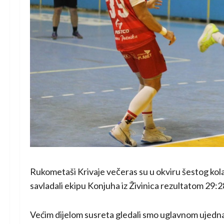
Rukometaši Krivaje večeras su u okviru šestog ko
savladali ekipu Konjuha iz Živinica rezultatom 29:2
Većim dijelom susreta gledali smo uglavnom ujednače