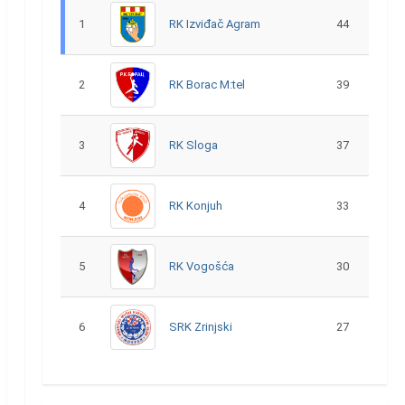
1
RK Izviđač Agram
44
2
RK Borac M:tel
39
3
RK Sloga
37
4
RK Konjuh
33
5
RK Vogošća
30
6
SRK Zrinjski
27