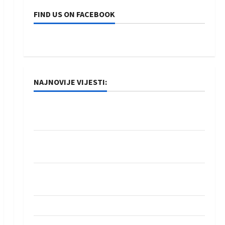
FIND US ON FACEBOOK
NAJNOVIJE VIJESTI:
Rukometaši Izviđača saznali protivnike u grupi
Evropske lige
IHF ukinuo suspenziju: Rusija i Bjelorusija
vraćaju se u međunarodni rukomet
Kentin Mahé novo pojačanje Rhein-Neckar
Löwena
Dragan Marković preuzeo tuniški Club Africain