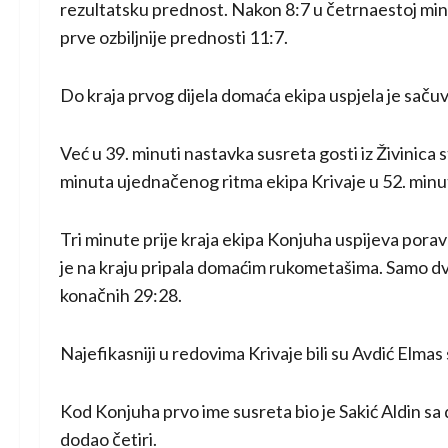
rezultatsku prednost. Nakon 8:7 u četrnaestoj minut
prve ozbiljnije prednosti 11:7.
Do kraja prvog dijela domaća ekipa uspjela je saču
Već u 39. minuti nastavka susreta gosti iz Živinica
minuta ujednačenog ritma ekipa Krivaje u 52. minuti
Tri minute prije kraja ekipa Konjuha uspijeva poravn
je na kraju pripala domaćim rukometašima. Samo dv
konačnih 29:28.
Najefikasniji u redovima Krivaje bili su Avdić Elma
Kod Konjuha prvo ime susreta bio je Sakić Aldin s
dodao četiri.