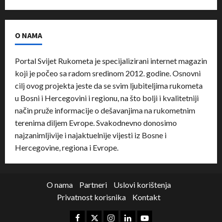
O NAMA
Portal Svijet Rukometa je specijalizirani internet magazin
koji je počeo sa radom sredinom 2012. godine. Osnovni
cilj ovog projekta jeste da se svim ljubiteljima rukometa
u Bosni i Hercegovini i regionu, na što bolji i kvalitetniji
način pruže informacije o dešavanjima na rukometnim
terenima diljem Evrope. Svakodnevno donosimo
najzanimljivije i najaktuelnije vijesti iz Bosne i
Hercegovine, regiona i Evrope.
O nama
Partneri
Uslovi korištenja
Privatnost korisnika
Kontakt