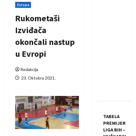
Evropa
Rukometaši
Izviđača
okončali nastup
u Evropi
Redakcija
23. Oktobra 2021.
TABELA
PREMIJER
LIGA BIH –