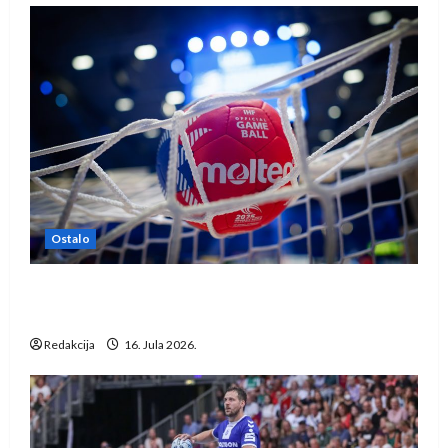
Ostalo
IHF ukinuo suspenziju: Rusija i Bjelorusija
vraćaju se u međunarodni rukomet
Redakcija
16. Jula 2026.