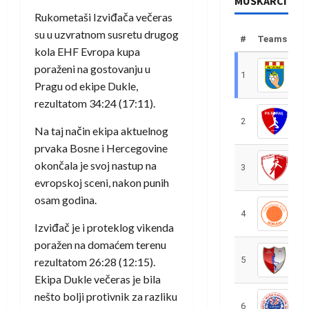
MUŠKARCI
Rukometaši Izviđača večeras
su u uzvratnom susretu drugog
#
Teams
kola EHF Evropa kupa
poraženi na gostovanju u
1
R
Pragu od ekipe Dukle,
rezultatom 34:24 (17:11).
2
R
Na taj način ekipa aktuelnog
prvaka Bosne i Hercegovine
okončala je svoj nastup na
3
R
evropskoj sceni, nakon punih
osam godina.
4
R
Izviđač je i proteklog vikenda
poražen na domaćem terenu
5
R
rezultatom 26:28 (12:15).
Ekipa Dukle večeras je bila
nešto bolji protivnik za razliku
6
S