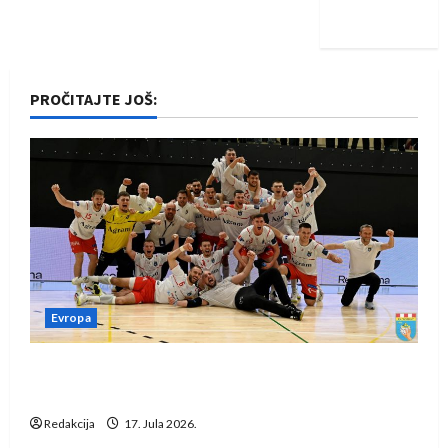
iskoraku
PROČITAJTE JOŠ:
Evropa
Rukometaši Izviđača saznali protivnike u grupi
Evropske lige
Redakcija
17. Jula 2026.