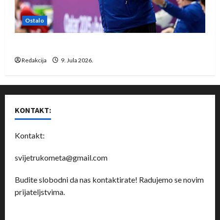
Ostalo
Dragan Marković preuzeo tuniški Club Africain
Redakcija
9. Jula 2026.
KONTAKT:
Kontakt:
svijetrukometa@gmail.com
Budite slobodni da nas kontaktirate! Radujemo se novim
prijateljstvima.