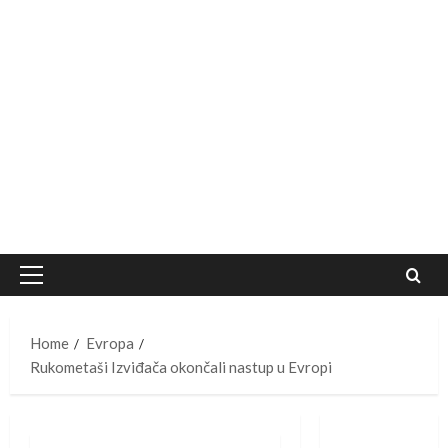
Primary
Menu
Home
Evropa
Rukometaši Izviđača okončali nastup u Evropi