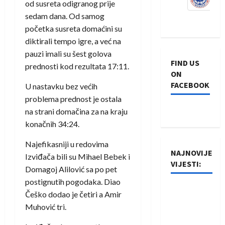
od susreta odigranog prije
sedam dana. Od samog
početka susreta domaćini su
diktirali tempo igre, a već na
pauzi imali su šest golova
FIND US
prednosti kod rezultata 17:11.
ON
FACEBOOK
U nastavku bez većih
problema prednost je ostala
na strani domačina za na kraju
konačnih 34:24.
Najefikasniji u redovima
NAJNOVIJE
Izviđača bili su Mihael Bebek i
VIJESTI:
Domagoj Alilović sa po pet
postignutih pogodaka. Diao
Rukometaši
Češko dodao je četiri a Amir
Izviđača
Muhović tri.
saznali