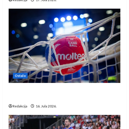
Ostalo
IHF ukinuo suspenziju: Rusija i Bjelorusija
vraćaju se u međunarodni rukomet
Redakcija
16. Jula 2026.