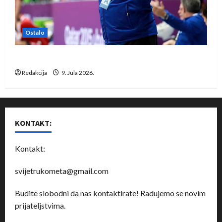
Ostalo
Dragan Marković preuzeo tuniški Club Africain
Redakcija
9. Jula 2026.
KONTAKT:
Kontakt:
svijetrukometa@gmail.com
Budite slobodni da nas kontaktirate! Radujemo se novim
prijateljstvima.