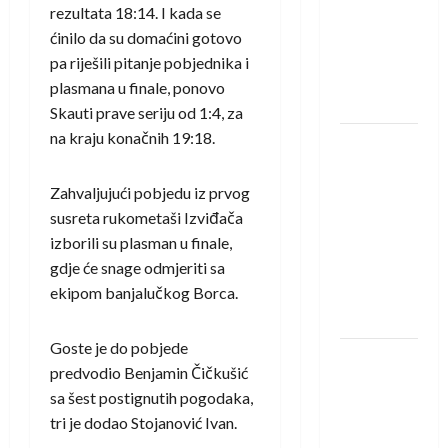
saznali
rezultata 18:14. I kada se
protivnike
ćinilo da su domaćini gotovo
u grupi
pa riješili pitanje pobjednika i
Evropske
plasmana u finale, ponovo
lige
Skauti prave seriju od 1:4, za
na kraju konačnih 19:18.
IHF ukinuo
suspenziju:
Zahvaljujući pobjedu iz prvog
Rusija i
susreta rukometaši Izviđača
Bjelorusija
izborili su plasman u finale,
vraćaju se
gdje će snage odmjeriti sa
u
ekipom banjalučkog Borca.
međunarodni
rukomet
Goste je do pobjede
Kentin
predvodio Benjamin Čičkušić
Mahé
sa šest postignutih pogodaka,
novo
tri je dodao Stojanović Ivan.
pojačanje