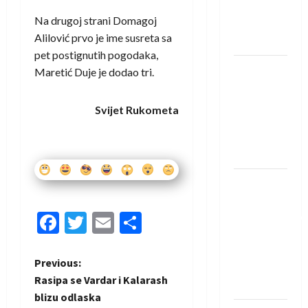
Rhein-
Na drugoj strani Domagoj
Neckar
Alilović prvo je ime susreta sa
Löwena
pet postignutih pogodaka,
Dragan
Maretić Duje je dodao tri.
Marković
preuzeo
Svijet Rukometa
tuniški
Club
Africain
Pobjeda
omladinske
Facebook
Twitter
Email
Share
reprezentacije
BiH na
otvaranju
P
Previous:
Evropskog
Rasipa se Vardar i Kalarash
prvenstva
o
blizu odlaska