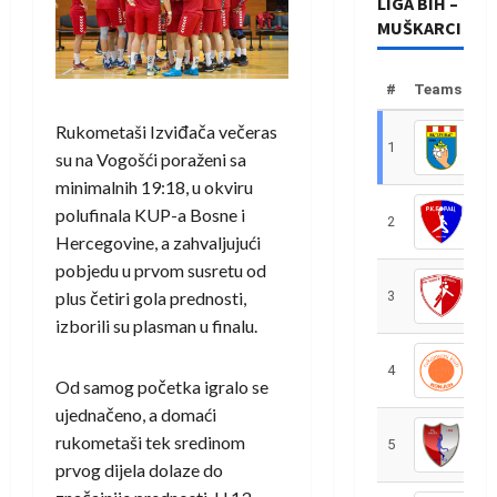
LIGA BIH –
MUŠKARCI
#
Teams
Rukometaši Izviđača večeras
1
R
su na Vogošći poraženi sa
minimalnih 19:18, u okviru
polufinala KUP-a Bosne i
2
R
Hercegovine, a zahvaljujući
pobjedu u prvom susretu od
plus četiri gola prednosti,
3
R
izborili su plasman u finalu.
4
R
Od samog početka igralo se
ujednačeno, a domaći
rukometaši tek sredinom
5
R
prvog dijela dolaze do