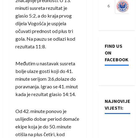
značajnije prednosti. U 13.
6
S
minuti susreta rezultat je
glasio 5:2, a do kraja prvog
dijela Vogošća je uspjela
očuvati prednost od plus tri
gola. Na pauzu se odlazi kod
FIND US
rezultata 11:8.
ON
FACEBOOK
Međutim u nastavak susreta
bolje ulaze gosti koji do 41.
minute serijom 3:6,dolaze do
poravnanja. Igrao se 41. minut
kada je rezultat glasio 14:14.
NAJNOVIJE
VIJESTI:
Od 42. minute ponovo je
uslijedio dobar period domaće
Rukometaši
ekipe koja je do 50. minute
Izviđača
otišla na plus četiri, kod