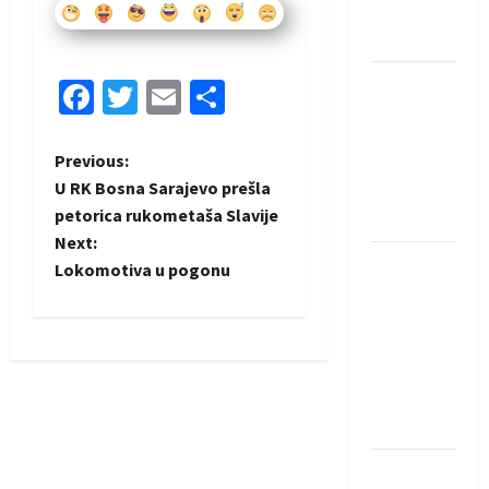
Neckar
Löwena
Dragan
Facebook
Twitter
Email
Share
Marković
preuzeo
P
Previous:
tuniški
U RK Bosna Sarajevo prešla
Club
o
petorica rukometaša Slavije
Africain
Next:
s
Pobjeda
Lokomotiva u pogonu
omladinske
t
reprezentacije
n
BiH na
otvaranju
a
Evropskog
prvenstva
v
Amar Herić