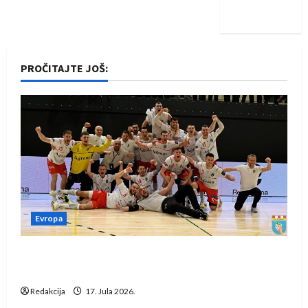
iskoraku
PROČITAJTE JOŠ:
Evropa
Rukometaši Izviđača saznali protivnike u grupi
Evropske lige
Redakcija
17. Jula 2026.