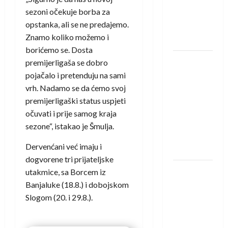
protivnike
sezoni očekuje borba za
u grupi
opstanka, ali se ne predajemo.
Evropske
Znamo koliko možemo i
lige
borićemo se. Dosta
IHF ukinuo
premijerligaša se dobro
suspenziju:
pojačalo i pretenduju na sami
Rusija i
vrh. Nadamo se da ćemo svoj
Bjelorusija
premijerligaški status uspjeti
vraćaju se
očuvati i prije samog kraja
u
sezone“, istakao je Šmulja.
međunarodni
Dervenćani već imaju i
rukomet
dogvorene tri prijateljske
Kentin
utakmice, sa Borcem iz
Mahé
Banjaluke (18.8.) i dobojskom
novo
Slogom (20. i 29.8.).
pojačanje
Rhein-