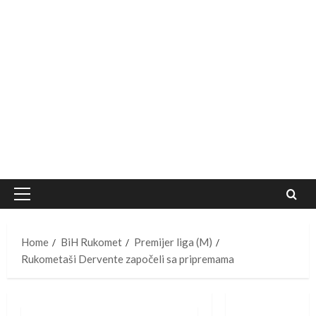
Primary
Menu
Home
BiH Rukomet
Premijer liga (M)
Rukometaši Dervente započeli sa pripremama