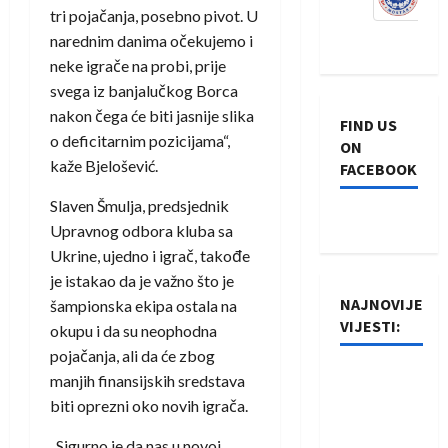
tri pojačanja, posebno pivot. U
narednim danima očekujemo i
neke igrače na probi, prije
svega iz banjalučkog Borca
nakon čega će biti jasnije slika
FIND US
o deficitarnim pozicijama“,
ON
kaže Bjelošević.
FACEBOOK
Slaven Šmulja, predsjednik
Upravnog odbora kluba sa
Ukrine, ujedno i igrač, takođe
je istakao da je važno što je
NAJNOVIJE
šampionska ekipa ostala na
VIJESTI:
okupu i da su neophodna
pojačanja, ali da će zbog
Rukometaši
manjih finansijskih sredstava
Izviđača
biti oprezni oko novih igrača.
saznali
„Sigurno je da nas u novoj