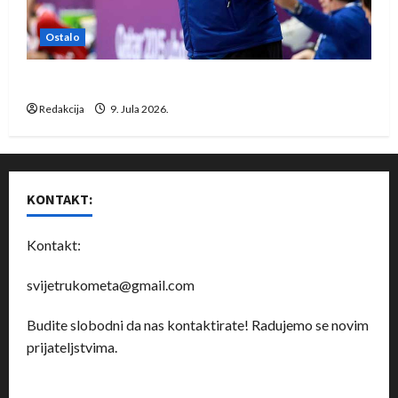
Ostalo
Dragan Marković preuzeo tuniški Club Africain
Redakcija
9. Jula 2026.
KONTAKT:
Kontakt:
svijetrukometa@gmail.com
Budite slobodni da nas kontaktirate! Radujemo se novim
prijateljstvima.