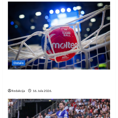
Ostalo
IHF ukinuo suspenziju: Rusija i Bjelorusija
vraćaju se u međunarodni rukomet
Redakcija
16. Jula 2026.