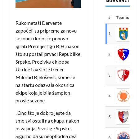
MUŠKARCI
#
Teams
Rukometaši Dervente
započeli su pripreme za novu
1
R
sezonu u kojoj će ponovo
igrati Premijer ligu BiH, nakon
što su postali prvaci Republike
2
R
Srpske. Prozivku ekipe sa
Ukrine izvršio je trener
3
R
Milorad Bjelošević, kome se
na startu odazvala okosnica
ekipe koja je bila šampion
4
R
prošle sezone.
„Ono što je dobro jeste da
5
R
smo svi ostali na okupu, nakon
osvajanja Prve lige Srpske.
Sigurno da su neophodna dva
6
S