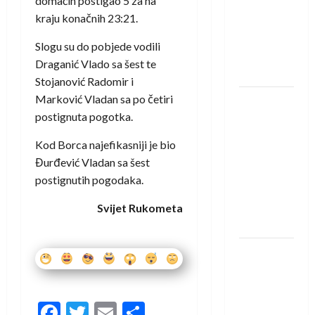
domaćin postigao 5 za na
saznali
kraju konačnih 23:21.
protivnike
u grupi
Slogu su do pobjede vodili
Evropske
Draganić Vlado sa šest te
lige
Stojanović Radomir i
Marković Vladan sa po četiri
IHF ukinuo
postignuta pogotka.
suspenziju:
Rusija i
Kod Borca najefikasniji je bio
Bjelorusija
Đurđević Vladan sa šest
vraćaju se
postignutih pogodaka.
u
međunarodni
Svijet Rukometa
rukomet
Kentin
Mahé
novo
pojačanje
Facebook
Twitter
Email
Share