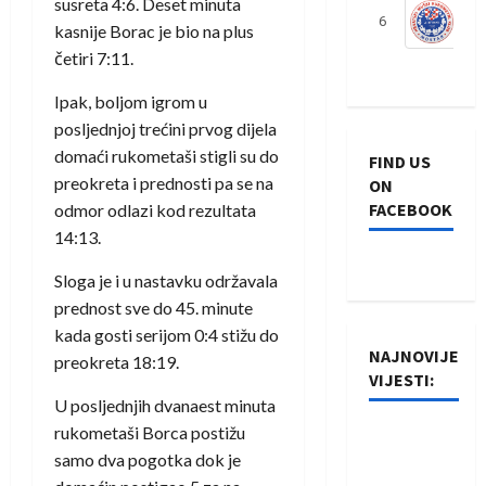
susreta 4:6. Deset minuta
6
S
kasnije Borac je bio na plus
četiri 7:11.
Ipak, boljom igrom u
posljednjoj trećini prvog dijela
domaći rukometaši stigli su do
FIND US
preokreta i prednosti pa se na
ON
FACEBOOK
odmor odlazi kod rezultata
14:13.
Sloga je i u nastavku održavala
prednost sve do 45. minute
kada gosti serijom 0:4 stižu do
NAJNOVIJE
preokreta 18:19.
VIJESTI:
U posljednjih dvanaest minuta
rukometaši Borca postižu
Rukometaši
samo dva pogotka dok je
Izviđača