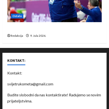
Ostalo
Dragan Marković preuzeo tuniški Club Africain
Redakcija
9. Jula 2026.
KONTAKT:
Kontakt:
svijetrukometa@gmail.com
Budite slobodni da nas kontaktirate! Radujemo se novim
prijateljstvima.