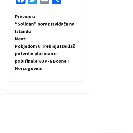
Rhein-
Neckar
P
Previous:
Löwena
“Solidan” poraz Izviđača na
o
Dragan
Islandu
Marković
Next:
s
preuzeo
Pobjedom u Trebinju Izviđač
tuniški
t
potvrdio plasman u
Club
polufinale KUP-a Bosne i
n
Africain
Hercegovine
a
Pobjeda
omladinske
v
reprezentacije
BiH na
i
otvaranju
g
Evropskog
prvenstva
a