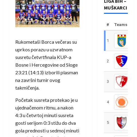
LIGA BIH –
MUŠKARCI
#
Teams
1
R
Rukometaši Borca večeras su
uprkos porazu u uzvratnom
susretu četvrtfinala KUP-a
2
R
Bosne i Hercegovine od Sloge
23:21 (14:13) izborili plasman
na završni turnir ovog
3
R
takmičenja.
Početak susreta protekao je u
4
R
ujednačenom ritmu, a nakon
4:3 u četvrtoj minuti susreta
gosti serijom 0:3 stižu do dva
5
R
gola prednosti u sedmoj minuti