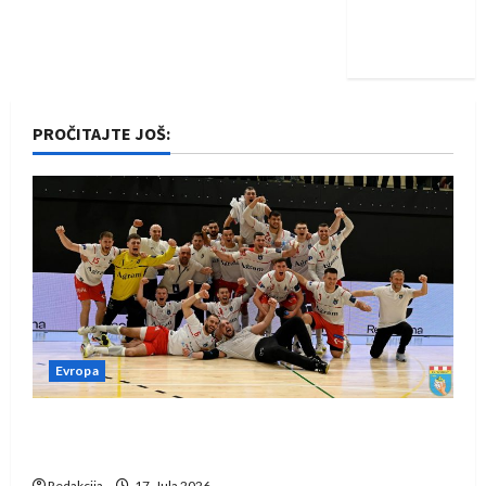
Nadam se
iskoraku
PROČITAJTE JOŠ:
Evropa
Rukometaši Izviđača saznali protivnike u grupi
Evropske lige
Redakcija
17. Jula 2026.