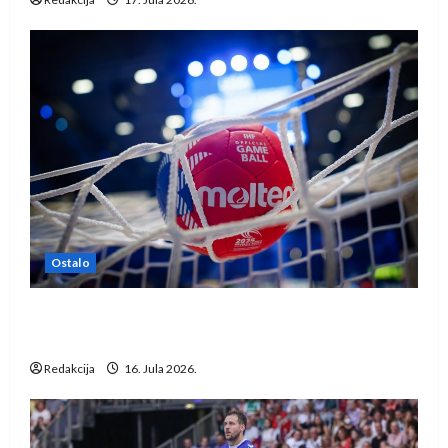
Ostalo
IHF ukinuo suspenziju: Rusija i Bjelorusija
vraćaju se u međunarodni rukomet
Redakcija
16. Jula 2026.