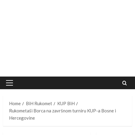
Primary
Menu
Home
BiH Rukomet
KUP BiH
Rukometaši Borca na završnom turniru KUP-a Bosne i
Hercegovine