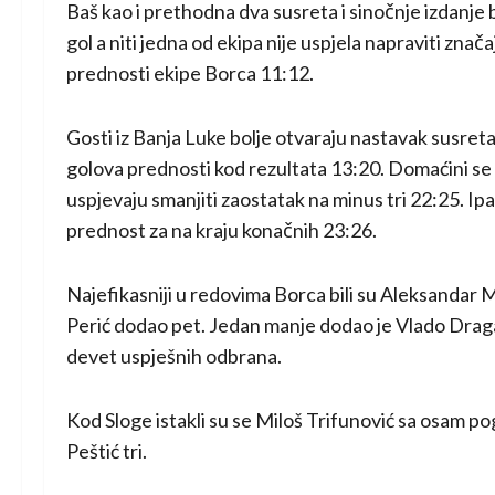
Baš kao i prethodna dva susreta i sinočnje izdanje bi
gol a niti jedna od ekipa nije uspjela napraviti znač
prednosti ekipe Borca 11:12.
Gosti iz Banja Luke bolje otvaraju nastavak susre
golova prednosti kod rezultata 13:20. Domaćini se 
uspjevaju smanjiti zaostatak na minus tri 22:25. Ipa
prednost za na kraju konačnih 23:26.
Najefikasniji u redovima Borca bili su Aleksandar 
Perić dodao pet. Jedan manje dodao je Vlado Dragan
devet uspješnih odbrana.
Kod Sloge istakli su se Miloš Trifunović sa osam p
Peštić tri.