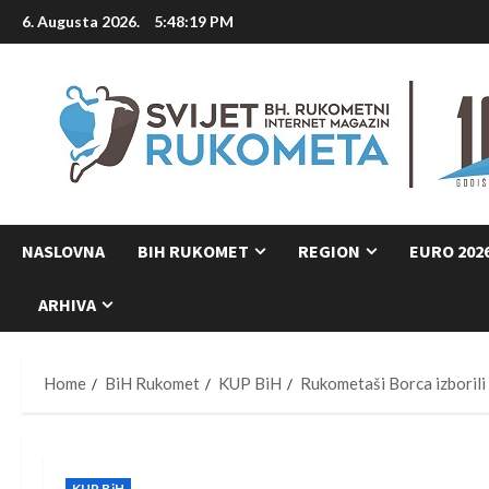
Skip
6. Augusta 2026.
5:48:20 PM
to
content
NASLOVNA
BIH RUKOMET
REGION
EURO 202
ARHIVA
Home
BiH Rukomet
KUP BiH
Rukometaši Borca izboril
KUP BiH