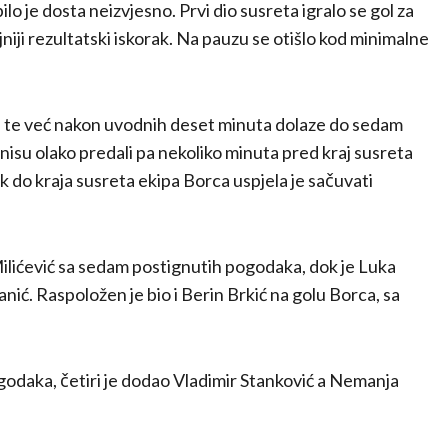
lo je dosta neizvjesno. Prvi dio susreta igralo se gol za
ajniji rezultatski iskorak. Na pauzu se otišlo kod minimalne
ta te već nakon uvodnih deset minuta dolaze do sedam
nisu olako predali pa nekoliko minuta pred kraj susreta
k do kraja susreta ekipa Borca uspjela je sačuvati
Milićević sa sedam postignutih pogodaka, dok je Luka
ić. Raspoložen je bio i Berin Brkić na golu Borca, sa
ogodaka, četiri je dodao Vladimir Stanković a Nemanja