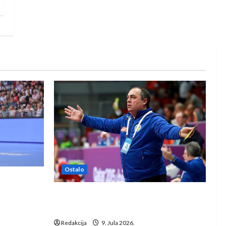
Ostalo
e Rhein-
Dragan Marković preuzeo tuniški
Club Africain
Redakcija
9. Jula 2026.