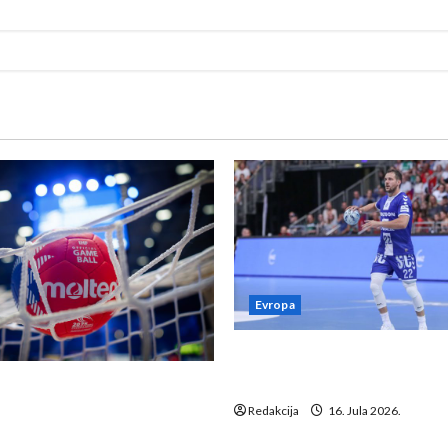
Evropa
Kentin Mahé novo pojačanj
Neckar Löwena
suspenziju: Rusija i
a vraćaju se u međunarodni
Redakcija
16. Jula 2026.