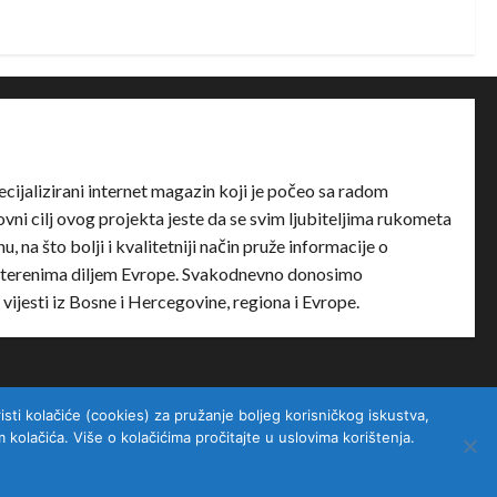
ecijalizirani internet magazin koji je počeo sa radom
ni cilj ovog projekta jeste da se svim ljubiteljima rukometa
u, na što bolji i kvalitetniji način pruže informacije o
terenima diljem Evrope. Svakodnevno donosimo
e vijesti iz Bosne i Hercegovine, regiona i Evrope.
sti kolačiće (cookies) za pružanje boljeg korisničkog iskustva,
kolačića. Više o kolačićima pročitajte u uslovima korištenja.