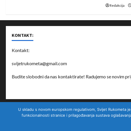
n
Redakcija
KONTAKT:
Kontakt:
svijetrukometa@gmail.com
Budite slobodni da nas kontaktirate! Radujemo se novim prij
U skladu s novom europskom regulativom, Svijet Rukometa je nad
O nama
Partneri
Uslovi korištenja
Privatnost korisnika
funkcionalnosti stranice i prilagođavanja sustava oglašavanj