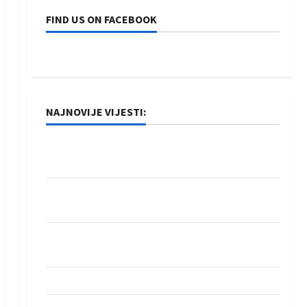
FIND US ON FACEBOOK
NAJNOVIJE VIJESTI:
Rukometaši Izviđača saznali protivnike u grupi
Evropske lige
IHF ukinuo suspenziju: Rusija i Bjelorusija
vraćaju se u međunarodni rukomet
Kentin Mahé novo pojačanje Rhein-Neckar
Löwena
Dragan Marković preuzeo tuniški Club Africain