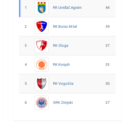
1
RK Izviđač Agram
44
2
RK Borac M:tel
39
3
RK Sloga
37
4
RK Konjuh
33
5
RK Vogošća
30
6
SRK Zrinjski
27