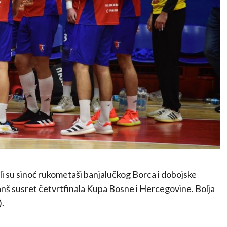
 su sinoć rukometaši banjalučkog Borca i dobojske
vanš susret četvrtfinala Kupa Bosne i Hercegovine. Bolja
).