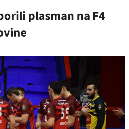
orili plasman na F4
ovine