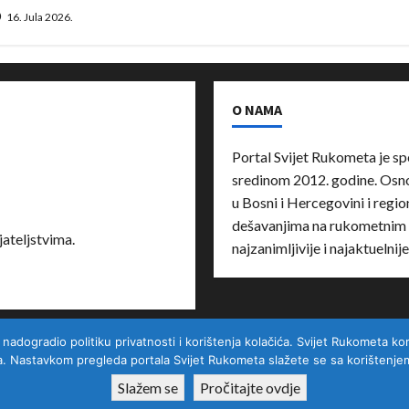
16. Jula 2026.
O NAMA
Portal Svijet Rukometa je sp
sredinom 2012. godine. Osnov
u Bosni i Hercegovini i region
dešavanjima na rukometnim 
ateljstvima.
najzanimljivije i najaktuelnij
ogradio politiku privatnosti i korištenja kolačića. Svijet Rukometa kori
Kontakt
a. Nastavkom pregleda portala Svijet Rukometa slažete se sa korištenjem 
Slažem se
Pročitajte ovdje
Copyright © All rights reserved.
|
MoreNews
by AF themes.