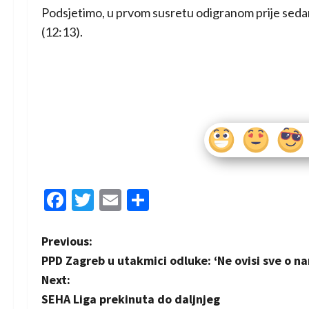
Podsjetimo, u prvom susretu odigranom prije sedam
(12:13).
Facebook
Twitter
Email
Share
P
Previous:
PPD Zagreb u utakmici odluke: ‘Ne ovisi sve o na
o
Next:
s
SEHA Liga prekinuta do daljnjeg