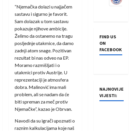
“Njemačka dolazi u najjačem
sastavu i sigurno je favorit.
Sam dolazak u tom sastavu
pokazuje njihove ambicije.
Želimo da ostanemo na tragu
FIND US
ON
posljednje utakmice, da damo
FACEBOOK
zadnji atom snage. Pozitivan
rezultat bi nas odveo na EP.
Moramo razmišljati i o
utakmici protiv Austrije. U
reprezentaciji je atmosfera
dobra. Malinović ima mali
NAJNOVIJE
problem, ali se nadam da će
VIJESTI:
biti spreman za meč protiv
Njemačke”, kazao je Obrvan.
Rukometaši
Izviđača
Navodi da su igrači upoznati o
saznali
raznim kalkulacijama koje naš