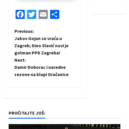
iskoraku
Facebook
Twitter
Email
Share
P
Previous:
Jakov Gojun se vraća u
o
Zagreb; Dino Slavić novi je
golman PPD Zagreba!
s
Next:
t
Damir Doborac i naredne
sezone na klupi Gračanice
n
a
v
PROČITAJTE JOŠ:
i