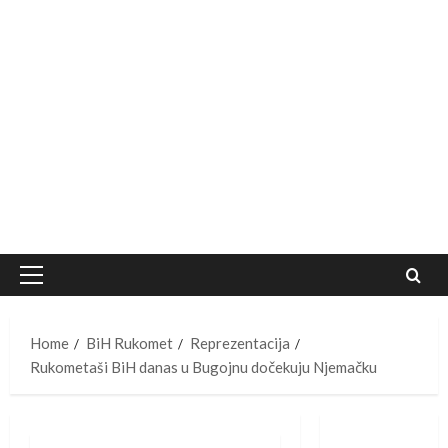
Primary
Menu
Home
BiH Rukomet
Reprezentacija
Rukometaši BiH danas u Bugojnu dočekuju Njemačku