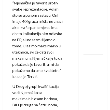
Neckar
“Njemačka je favorit protiv
Löwena
svake reprezentacije. Volim
što su u punom sastavu. Oni
Dragan
imaju 40 igrača i ništa ne znači
Marković
ako izvrše par izmjena. Ima
preuzeo
dosta kalkulacija oko odlaska
tuniški
na EP, ali ne razmišljamo o
Club
tome. Ulazimo maksimalno u
Africain
utakmicu, svi će dati svoj
maksimum. Njemačka je tu da
Pobjeda
pokaže da je favorit, a mi da
omladinske
pokažemo da smo kvalitetni”,
reprezentacije
kazao je Terzić.
BiH na
otvaranju
U Drugoj grupi kvalifikacija
Evropskog
vodi Njemačka sa
prvenstva
maksimalnih osam bodova,
BiH je druga sa četiri boda,
Amar Herić