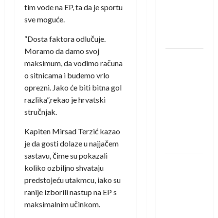
protivnike
tim vode na EP, ta da je sportu
u grupi
sve moguće.
Evropske
lige
“Dosta faktora odlučuje.
Moramo da damo svoj
IHF ukinuo
maksimum, da vodimo računa
suspenziju:
o sitnicama i budemo vrlo
Rusija i
oprezni. Jako će biti bitna gol
Bjelorusija
razlika”,rekao je hrvatski
vraćaju se
stručnjak.
u
međunarodni
Kapiten Mirsad Terzić kazao
rukomet
je da gosti dolaze u najjačem
sastavu, čime su pokazali
Kentin
koliko ozbiljno shvataju
Mahé
predstojeću utakmcu, iako su
novo
ranije izborili nastup na EP s
pojačanje
maksimalnim učinkom.
Rhein-