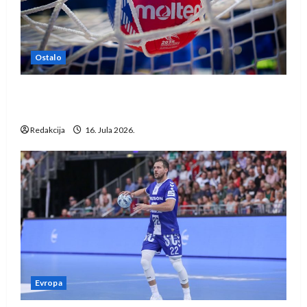
Ostalo
IHF ukinuo suspenziju: Rusija i Bjelorusija
vraćaju se u međunarodni rukomet
Redakcija
16. Jula 2026.
Evropa