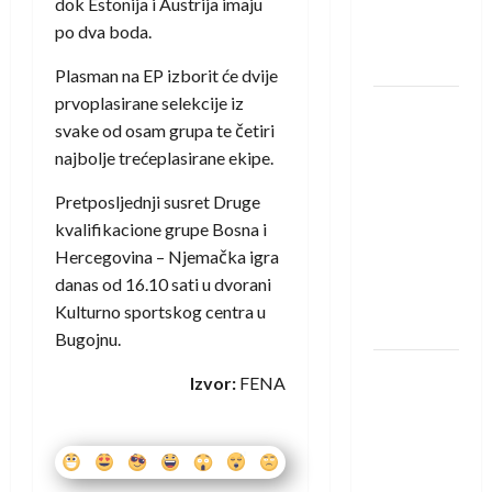
dok Estonija i Austrija imaju
novi je
po dva boda.
rukometaš
Krivaje
Plasman na EP izborit će dvije
prvoplasirane selekcije iz
RK Izviđač
svake od osam grupa te četiri
Agram
najbolje trećeplasirane ekipe.
izborio
nastup u
Pretposljednji susret Druge
EHF
kvalifikacione grupe Bosna i
European
Hercegovina – Njemačka igra
League za
danas od 16.10 sati u dvorani
sezonu
Kulturno sportskog centra u
2026./2027.
Bugojnu.
Horvat
Izvor:
FENA
trener
obnovljenog
Zagreba:
Nadam se