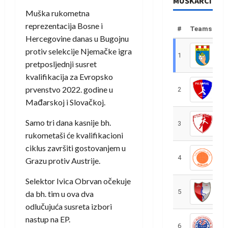
MUŠKARCI
Muška rukometna
reprezentacija Bosne i
#
Teams
Hercegovine danas u Bugojnu
protiv selekcije Njemačke igra
1
R
pretposljednji susret
kvalifikacija za Evropsko
prvenstvo 2022. godine u
2
R
Mađarskoj i Slovačkoj.
Samo tri dana kasnije bh.
3
R
rukometaši će kvalifikacioni
ciklus završiti gostovanjem u
4
R
Grazu protiv Austrije.
Selektor Ivica Obrvan očekuje
5
R
da bh. tim u ova dva
odlučujuća susreta izbori
nastup na EP.
6
S