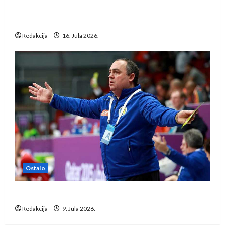
Kentin Mahé novo pojačanje Rhein-Neckar
Löwena
Redakcija
16. Jula 2026.
Ostalo
Dragan Marković preuzeo tuniški Club Africain
Redakcija
9. Jula 2026.