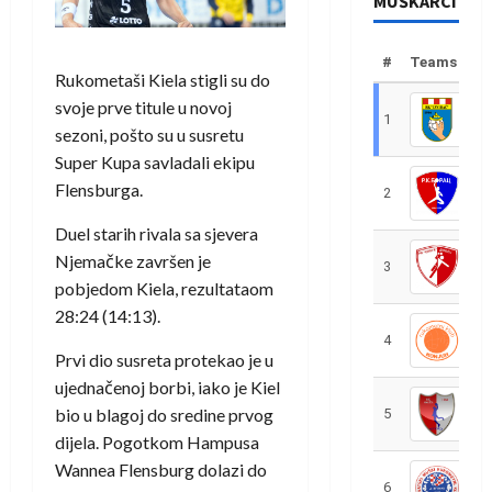
MUŠKARCI
#
Teams
Rukometaši Kiela stigli su do
svoje prve titule u novoj
1
R
sezoni, pošto su u susretu
Super Kupa savladali ekipu
Flensburga.
2
R
Duel starih rivala sa sjevera
Njemačke završen je
3
R
pobjedom Kiela, rezultataom
28:24 (14:13).
4
R
Prvi dio susreta protekao je u
ujednačenoj borbi, iako je Kiel
bio u blagoj do sredine prvog
5
R
dijela. Pogotkom Hampusa
Wannea Flensburg dolazi do
6
S