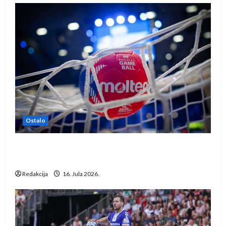
Ostalo
IHF ukinuo suspenziju: Rusija i Bjelorusija
vraćaju se u međunarodni rukomet
Redakcija
16. Jula 2026.