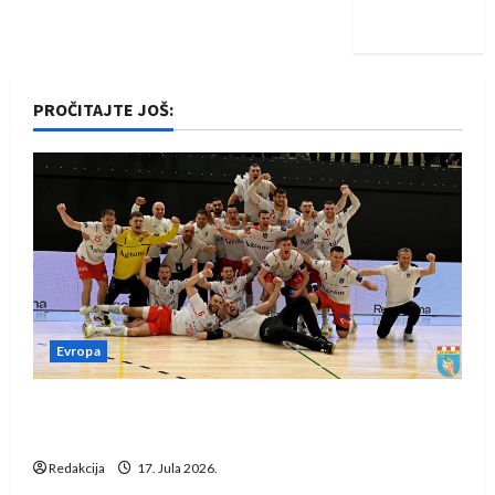
iskoraku
PROČITAJTE JOŠ:
Evropa
Rukometaši Izviđača saznali protivnike u grupi
Evropske lige
Redakcija
17. Jula 2026.