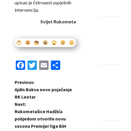
upisao je četrnaest uspješnih
Neckar
intervencija.
Löwena
Svijet Rukometa
Dragan
Marković
preuzeo
tuniški
Club
Africain
Facebook
Twitter
Email
Share
Pobjeda
omladinske
P
Previous:
reprezentacije
Ajdin Bukva novo pojačanje
BiH na
o
RK Leotar
otvaranju
Next:
s
Evropskog
Rukometašice Hadžića
prvenstva
t
pobjedom otvorile novu
sezonu Premijer lige BiH
Amar Herić