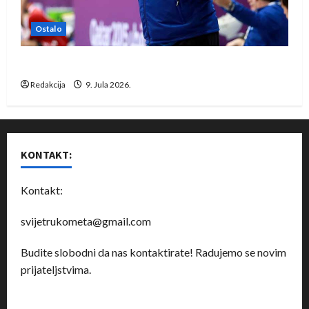
Ostalo
Dragan Marković preuzeo tuniški Club Africain
Redakcija
9. Jula 2026.
KONTAKT:
Kontakt:
svijetrukometa@gmail.com
Budite slobodni da nas kontaktirate! Radujemo se novim
prijateljstvima.