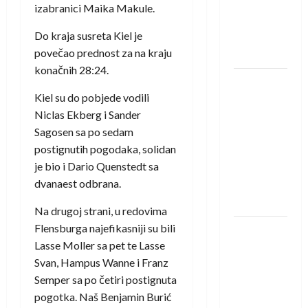
protivnike
izabranici Maika Makule.
u grupi
Do kraja susreta Kiel je
Evropske
povečao prednost za na kraju
lige
konačnih 28:24.
IHF ukinuo
Kiel su do pobjede vodili
suspenziju:
Niclas Ekberg i Sander
Rusija i
Sagosen sa po sedam
Bjelorusija
postignutih pogodaka, solidan
vraćaju se
je bio i Dario Quenstedt sa
u
dvanaest odbrana.
međunarodni
rukomet
Na drugoj strani, u redovima
Flensburga najefikasniji su bili
Kentin
Lasse Moller sa pet te Lasse
Mahé
Svan, Hampus Wanne i Franz
novo
Semper sa po četiri postignuta
pojačanje
pogotka. Naš Benjamin Burić
Rhein-