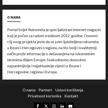
O NAMA
Portal Svijet Rukometa je specijalizirani internet magazin
koji je počeo sa radom sredinom 2012. godine. Osnovni
cilj ovog projekta jeste da se svim ljubiteljima rukometa
u Bosni i Hercegovini i regionu, na što bolji i kvalitetniji
način pruže informacije o dešavanjima na rukometnim
terenima diljem Evrope. Svakodnevno donosimo
najzanimljivije i najaktuelnije vijesti iz Bosne i
Hercegovine, regiona i Evrope.
O nama
Partneri
Uslovi korištenja
Privatnost korisnika
Kontakt