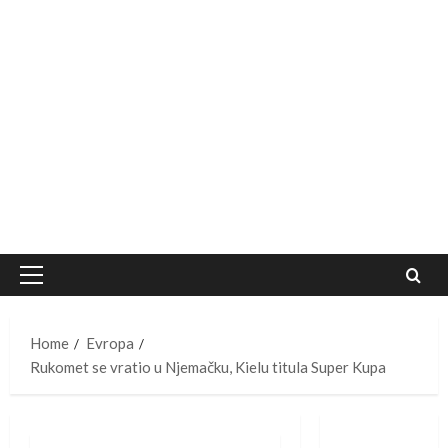
Primary
Menu
Home
Evropa
Rukomet se vratio u Njemačku, Kielu titula Super Kupa