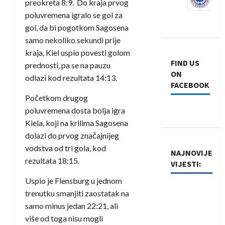
preokreta 8:9. Do kraja prvog
poluvremena igralo se gol za
gol, da bi pogotkom Sagosena
samo nekoliko sekundi prije
kraja, Kiel uspio povesti golom
FIND US
prednosti, pa se na pauzu
ON
odlazi kod rezultata 14:13.
FACEBOOK
Početkom drugog
poluvremena dosta bolja igra
Kiela, koji na krilima Sagosena
dolazi do prvog značajnijeg
vodstva od tri gola, kod
NAJNOVIJE
rezultata 18:15.
VIJESTI:
Uspio je Flensburg u jednom
Rukometaši
trenutku smanjiti zaostatak na
Izviđača
samo minus jedan 22:21, ali
saznali
više od toga nisu mogli