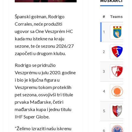
MUŠKARCI
Španski golman, Rodrigo
#
Teams
Corrales, neće produžiti
ugovor sa One Veszprém HC
1
R
kada mu istekne na kraju
sezone, te će sezonu 2026/27
2
R
započeti u drugom klubu.
Rodrigo se pridružio
3
R
Veszprému u julu 2020. godine
i bio je ključna figura u
Veszpremu tokom proteklih
4
R
pet sezona, osvojivši tri titule
prvaka Mađarske, četiri
mađarska kupa i jednu titulu
5
R
IHF Super Globe.
“Želimo izraziti našu iskrenu
6
S