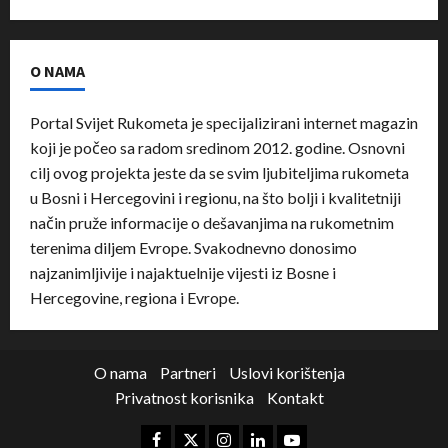
O NAMA
Portal Svijet Rukometa je specijalizirani internet magazin
koji je počeo sa radom sredinom 2012. godine. Osnovni
cilj ovog projekta jeste da se svim ljubiteljima rukometa
u Bosni i Hercegovini i regionu, na što bolji i kvalitetniji
način pruže informacije o dešavanjima na rukometnim
terenima diljem Evrope. Svakodnevno donosimo
najzanimljivije i najaktuelnije vijesti iz Bosne i
Hercegovine, regiona i Evrope.
O nama
Partneri
Uslovi korištenja
Privatnost korisnika
Kontakt