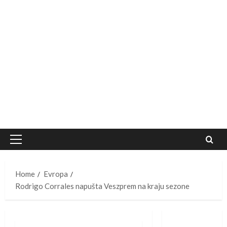
Primary
Menu
Home
Evropa
Rodrigo Corrales napušta Veszprem na kraju sezone