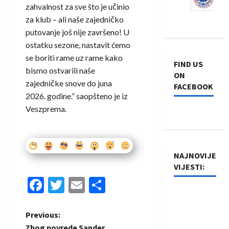
zahvalnost za sve što je učinio
za klub – ali naše zajedničko
putovanje još nije završeno! U
ostatku sezone, nastavit ćemo
se boriti rame uz rame kako
FIND US
bismo ostvarili naše
ON
zajedničke snove do juna
FACEBOOK
2026. godine.” saopšteno je iz
Veszprema.
NAJNOVIJE
VIJESTI:
Facebook
Twitter
Email
Share
Rukometaši
Izviđača
P
Previous:
saznali
Zbog povrede Sander