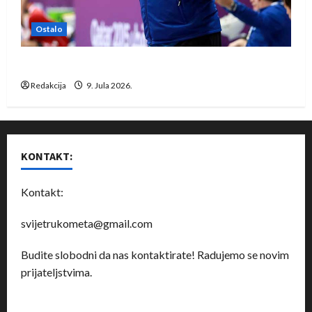
Ostalo
Dragan Marković preuzeo tuniški Club Africain
Redakcija
9. Jula 2026.
KONTAKT:
Kontakt:
svijetrukometa@gmail.com
Budite slobodni da nas kontaktirate! Radujemo se novim
prijateljstvima.