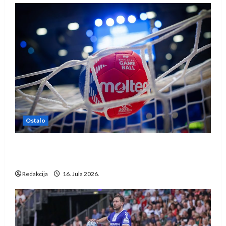
Ostalo
IHF ukinuo suspenziju: Rusija i Bjelorusija
vraćaju se u međunarodni rukomet
Redakcija
16. Jula 2026.