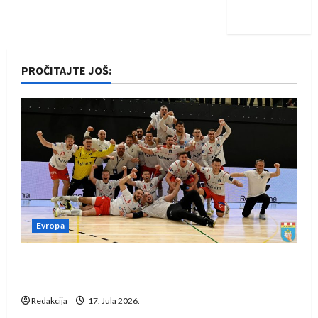
iskoraku
PROČITAJTE JOŠ:
Evropa
Rukometaši Izviđača saznali protivnike u grupi
Evropske lige
Redakcija
17. Jula 2026.