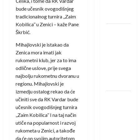
Čelika, i tome da RK Vardar
u grupi
bude učesnik ovogodišnjeg
Evropske
tradicionalnog turnira ,,Zaim
lige
Kobilica’’ u Zenici – kaže Pane
IHF ukinuo
Škrbić.
suspenziju:
Mihajlovski je istakao da
Rusija i
Zenica mora imati jak
Bjelorusija
rukometni klub, jer za to ima
vraćaju se
odlične uslove, prije svega
u
najbolju rukometnu dvoranu u
međunarodni
regionu. Mihajlovski je
rukomet
izmedju ostalog rekao da će
Kentin
učiniti sve da RK Vardar bude
Mahé
učesnik ovogodišnjeg turnira
novo
,,Zaim Kobilica’’ I na taj način
pojačanje
utiče na popularnost i razvoj
Rhein-
rukometa u Zenici, a takođe
Neckar
da će on svojim autoritetom