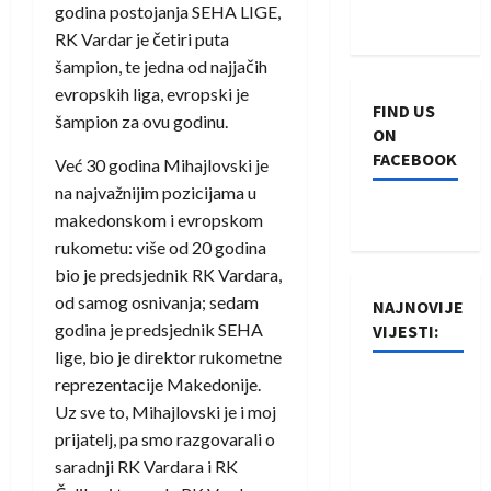
godina postojanja SEHA LIGE,
RK Vardar je četiri puta
šampion, te jedna od najjačih
evropskih liga, evropski je
FIND US
šampion za ovu godinu.
ON
FACEBOOK
Već 30 godina Mihajlovski je
na najvažnijim pozicijama u
makedonskom i evropskom
rukometu: više od 20 godina
bio je predsjednik RK Vardara,
od samog osnivanja; sedam
NAJNOVIJE
godina je predsjednik SEHA
VIJESTI:
lige, bio je direktor rukometne
reprezentacije Makedonije.
Rukometaši
Uz sve to, Mihajlovski je i moj
Izviđača
prijatelj, pa smo razgovarali o
saznali
saradnji RK Vardara i RK
protivnike