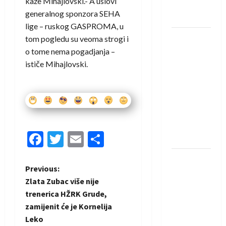
kaže Mihajlovski.- A uslovi
rukometaš
generalnog sponzora SEHA
Krivaje
lige – ruskog GASPROMA, u
RK Izviđač
tom pogledu su veoma strogi i
Agram
o tome nema pogadjanja –
izborio
ističe Mihajlovski.
nastup u
EHF
European
League za
sezonu
Facebook
Twitter
Email
Share
2026./2027.
Horvat
P
Previous:
trener
Zlata Zubac više nije
obnovljenog
o
trenerica HŽRK Grude,
Zagreba:
zamijenit će je Kornelija
Nadam se
s
Leko
iskoraku