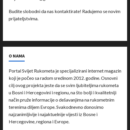
Budite slobodni da nas kontaktirate! Radujemo se novim
prijateljstvima.
O NAMA
Portal Svijet Rukometa je specijalizirani internet magazin
koji je počeo sa radom sredinom 2012. godine. Osnovni
cilj ovog projekta jeste da se svim ljubiteljima rukometa
u Bosni i Hercegovini i regionu, na što bolji i kvalitetniji
način pruže informacije o dešavanjima na rukometnim
terenima diljem Evrope. Svakodnevno donosimo
najzanimljivije i najaktuelnije vijesti iz Bosne i
Hercegovine, regiona i Evrope.