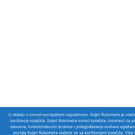
U skladu s novom europskom regulativom, Svijet Rukometa je nadogra
korištenja kolačića. Svijet Rukometa koristi kolačiće (cookies) za 
iskustva, funkcionalnosti stranice i prilagođavanja sustava oglaš
portala Svijet Rukometa slažete se sa korištenjem kolačića. Više 