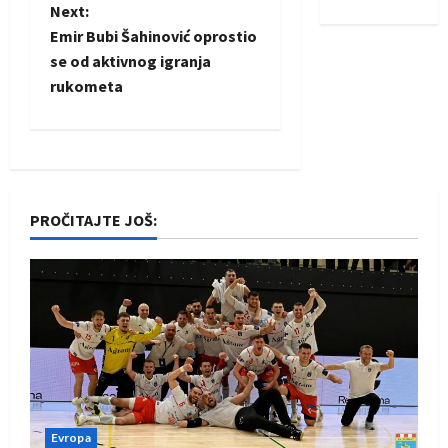
t
Next:
Emir Bubi Šahinović oprostio
n
se od aktivnog igranja
rukometa
a
v
i
PROČITAJTE JOŠ:
g
a
t
i
o
n
Evropa