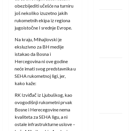
Löwena
obezbijediti učešće na turniru
još nekoliko izuzetno jakih
Dragan
rukometnih ekipa iz regiona
Marković
jugoistočne I srednje Evrope.
preuzeo
tuniški
Na kraju, Mihajlovski je
Club
eksluzivno za BH medije
Africain
istakao da Bosna i
Hercegovina ni ove godine
Pobjeda
neće imati svog predstavnika u
omladinske
SEHA rukometnoj ligi, jer,
reprezentacije
kako kaže:
BiH na
otvaranju
RK Izviđač iz Ljubuškog, kao
Evropskog
ovogodišnji rukometni prvak
prvenstva
Bosne i Herecegovine nema
kvaliteta za SEHA ligu, a ni
Amar Herić
ostale infrastrukturne uslove –
novi je