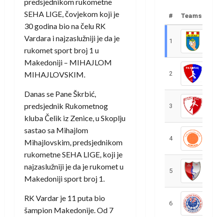
predsjednikom rukometne
SEHA LIGE, čovjekom koji je
#
Teams
30 godina bio na čelu RK
Vardara i najzaslužniji je da je
1
R
rukomet sport broj 1 u
Makedoniji – MIHAJLOM
MIHAJLOVSKIM.
2
R
Danas se Pane Škrbić,
predsjednik Rukometnog
3
R
kluba Čelik iz Zenice, u Skoplju
sastao sa Mihajlom
4
R
Mihajlovskim, predsjednikom
rukometne SEHA LIGE, koji je
najzaslužniji je da je rukomet u
5
R
Makedoniji sport broj 1.
RK Vardar je 11 puta bio
6
S
šampion Makedonije. Od 7