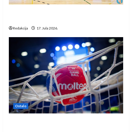
Rukometaši Izviđača saznali protivnike u grupi
Evropske lige
Redakcija
17. Jula 2026.
Ostalo
IHF ukinuo suspenziju: Rusija i Bjelorusija
vraćaju se u međunarodni rukomet