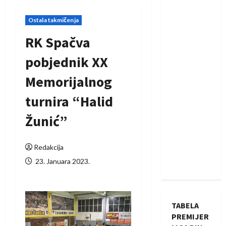
Ostala takmičenja
RK Spačva
pobjednik XX
Memorijalnog
turnira “Halid
Žunić”
Redakcija
23. Januara 2023.
TABELA
PREMIJER