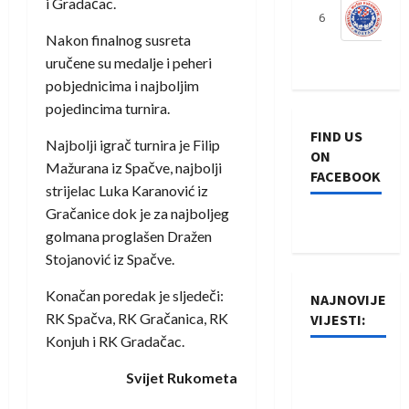
i Gradačac.
6
S
Nakon finalnog susreta
uručene su medalje i peheri
pobjednicima i najboljim
pojedincima turnira.
FIND US
Najbolji igrač turnira je Filip
ON
Mažurana iz Spačve, najbolji
FACEBOOK
strijelac Luka Karanović iz
Gračanice dok je za najboljeg
golmana proglašen Dražen
Stojanović iz Spačve.
Konačan poredak je sljedeči:
NAJNOVIJE
RK Spačva, RK Gračanica, RK
VIJESTI:
Konjuh i RK Gradačac.
Rukometaši
Svijet Rukometa
Izviđača