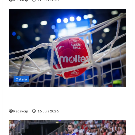
Ostalo
IHF ukinuo suspenziju: Rusija i Bjelorusija
vraćaju se u međunarodni rukomet
Redakcija
16. Jula 2026.