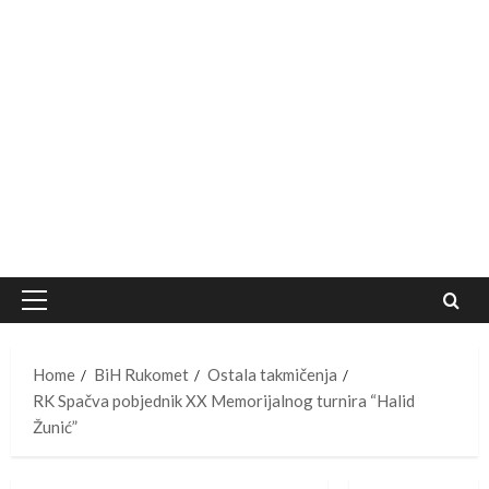
Primary
Menu
Home
BiH Rukomet
Ostala takmičenja
RK Spačva pobjednik XX Memorijalnog turnira “Halid
Žunić”