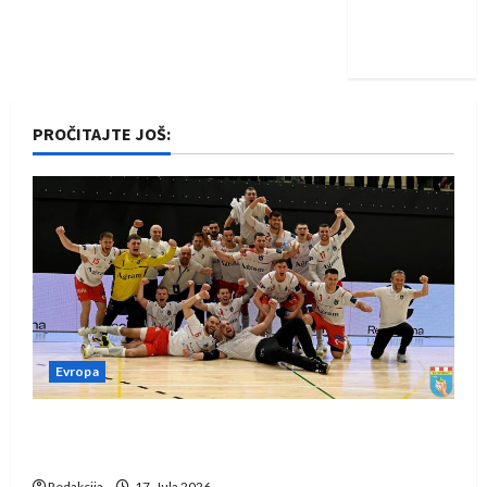
Nadam se
iskoraku
PROČITAJTE JOŠ:
Evropa
Rukometaši Izviđača saznali protivnike u grupi
Evropske lige
Redakcija
17. Jula 2026.