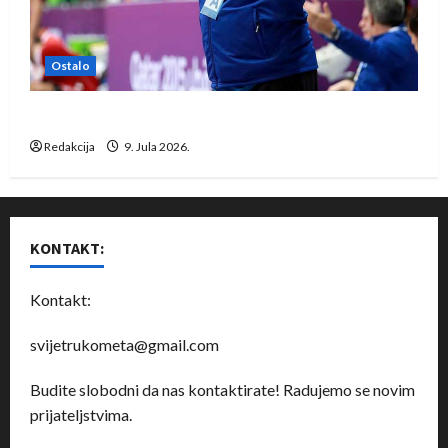
Ostalo
Dragan Marković preuzeo tuniški Club Africain
Redakcija
9. Jula 2026.
KONTAKT:
Kontakt:
svijetrukometa@gmail.com
Budite slobodni da nas kontaktirate! Radujemo se novim
prijateljstvima.