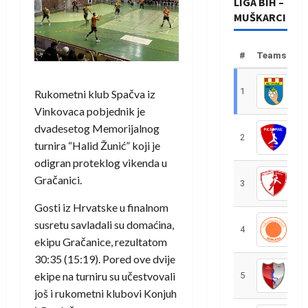
LIGA BIH –
MUŠKARCI
#
Teams
1
R
Rukometni klub Spačva iz
Vinkovaca pobjednik je
dvadesetog Memorijalnog
2
R
turnira “Halid Žunić” koji je
odigran proteklog vikenda u
Gračanici.
3
R
Gosti iz Hrvatske u finalnom
susretu savladali su domaćina,
4
R
ekipu Gračanice, rezultatom
30:35 (15:19). Pored ove dvije
ekipe na turniru su učestvovali
5
R
još i rukometni klubovi Konjuh