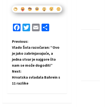
saznali
protivnike
u grupi
Evropske
lige
Facebook
Twitter
Email
Share
IHF ukinuo
suspenziju:
P
Previous:
Rusija i
Vlado Šola razočaran: “Ovo
o
Bjelorusija
je jako zabrinjavajuće, a
vraćaju se
jedna stvar je najgore što
s
u
nam se može dogoditi”
međunarodni
t
Next:
rukomet
Hrvatska svladala Bahrein s
n
11 razlike
Kentin
a
Mahé
novo
v
pojačanje