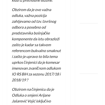
klub iz prethodne sezone.
protivnike
u grupi
Obzirom da je ovo važna
Evropske
odluka, važna pozicija
lige
zahtjevamo od tzv. Izvršnog
odbora a posebno od
IHF ukinuo
predstavnika bošnjačke
suspenziju:
komponente da istu obrazloži
Rusija i
zašto je kadar sa takvom
Bjelorusija
referencom bukvalno smaknut
vraćaju se
i zašto je upravo to bila tema
u
uprkos činjenici da je komesar
međunarodni
imenovan zvaničnom odlukom
rukomet
IO RS BiH za sezonu 2017/18 i
Kentin
2018/19 ?
Mahé
Obzirom na činjenicu da je
novo
Odluka o smjeni Arijane
pojačanje
Jašarević Vojić isključivo
Rhein-