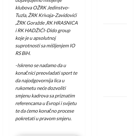
novi je
klubova OŽRK Jedinstvo-
rukometaš
Tuzla, ŽRK Krivaja-Zavidovići
Krivaje
,ŽRK Goražde ,RK HRASNICA
RK Izviđač
i RK HADŽIĆI-Dido group
Agram
koje je u apsolutnoj
izborio
suprotnosti sa mišljenjem IO
nastup u
RS BiH.
EHF
-Iskreno se nadamo da u
European
konačnici preovladati sport te
League za
da najodgovornija lica u
sezonu
rukometu neće dozvoliti
2026./2027.
smjenu kadrova sa priznatim
Horvat
referencama u Evropi i svijetu
trener
te da ćemo konačno procese
obnovljenog
pokretati u pravom smjeru.
Zagreba:
Nadam se