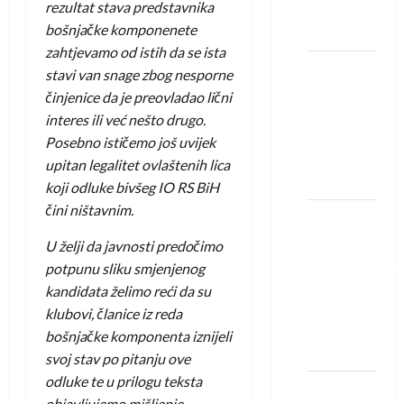
rezultat stava predstavnika
Neckar
bošnjačke komponenete
Löwena
zahtjevamo od istih da se ista
Dragan
stavi van snage zbog nesporne
Marković
činjenice da je preovladao lični
preuzeo
interes ili već nešto drugo.
tuniški
Posebno ističemo još uvijek
Club
upitan legalitet ovlaštenih lica
Africain
koji odluke bivšeg IO RS BiH
čini ništavnim.
Pobjeda
omladinske
U želji da javnosti predočimo
reprezentacije
potpunu sliku smjenjenog
BiH na
kandidata želimo reći da su
otvaranju
klubovi, članice iz reda
Evropskog
bošnjačke komponenta iznijeli
prvenstva
svoj stav po pitanju ove
odluke te u prilogu teksta
Amar Herić
objavljujemo mišljenje