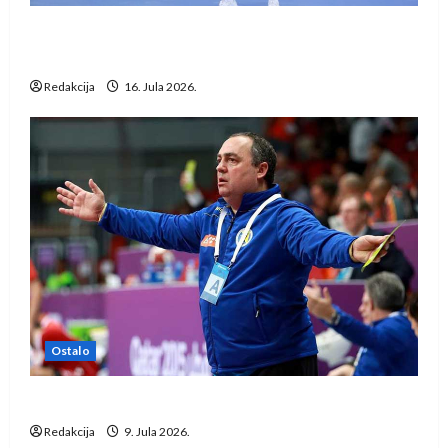
Kentin Mahé novo pojačanje Rhein-Neckar
Löwena
Redakcija
16. Jula 2026.
Ostalo
Dragan Marković preuzeo tuniški Club Africain
Redakcija
9. Jula 2026.