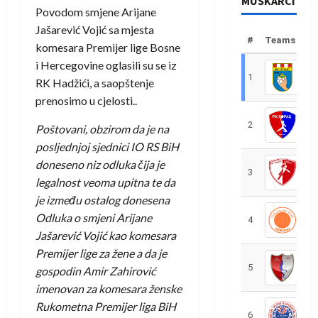
MUŠKARCI
Povodom smjene Arijane
Jašarević Vojić sa mjesta
#
Teams
komesara Premijer lige Bosne
i Hercegovine oglasili su se iz
1
R
RK Hadžići, a saopštenje
prenosimo u cjelosti..
2
R
Poštovani, obzirom da je na
posljednjoj sjednici IO RS BiH
doneseno niz odluka čija je
3
R
legalnost veoma upitna te da
je između ostalog donesena
Odluka o smjeni Arijane
4
R
Jašarević Vojić kao komesara
Premijer lige za žene a da je
5
R
gospodin Amir Zahirović
imenovan za komesara ženske
Rukometna Premijer liga BiH
6
S