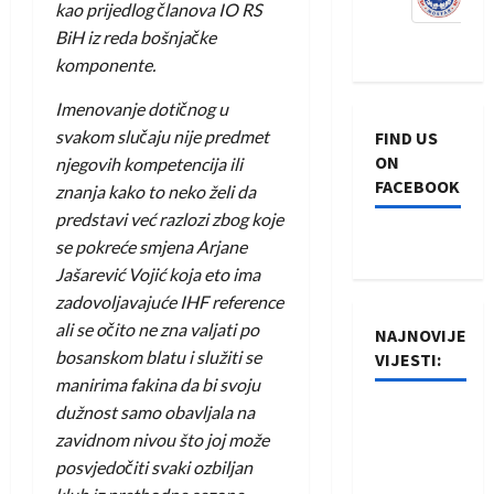
kao prijedlog članova IO RS
BiH iz reda bošnjačke
komponente.
Imenovanje dotičnog u
svakom slučaju nije predmet
FIND US
ON
njegovih kompetencija ili
FACEBOOK
znanja kako to neko želi da
predstavi već razlozi zbog koje
se pokreće smjena Arjane
Jašarević Vojić koja eto ima
zadovoljavajuće IHF reference
ali se očito ne zna valjati po
NAJNOVIJE
bosanskom blatu i služiti se
VIJESTI:
manirima fakina da bi svoju
dužnost samo obavljala na
Rukometaši
zavidnom nivou što joj može
Izviđača
posvjedočiti svaki ozbiljan
saznali