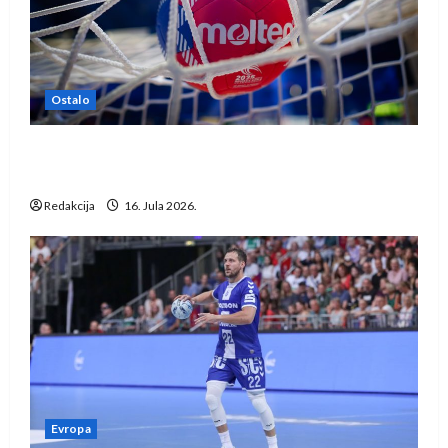
Ostalo
IHF ukinuo suspenziju: Rusija i Bjelorusija
vraćaju se u međunarodni rukomet
Redakcija
16. Jula 2026.
Evropa