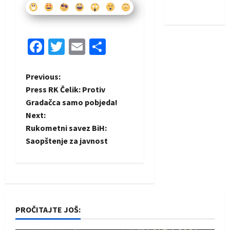
iskoraku
Facebook
Twitter
Email
Share
P
Previous:
Press RK Čelik: Protiv
o
Gradačca samo pobjeda!
Next:
s
Rukometni savez BiH:
t
Saopštenje za javnost
n
a
v
PROČITAJTE JOŠ: