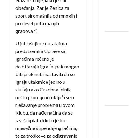
Nažalost nije, iako je bilo
Amar Herić
obećanja. Zar je Zenica za
novi je
sport siromašnija od mnogih i
rukometaš
po deset puta manjih
Krivaje
gradova?”.
RK Izviđač
U jutrošnjim kontaktima
Agram
predstavnika Uprave sa
izborio
igračima rečeno je
nastup u
da bi štrajk igrača ipak mogao
EHF
biti prekinut i nastaviti da se
European
igraju utakmice jedino u
League za
slučaju ako Gradonačelnik
sezonu
nešto promijeni i uključi se u
2026./2027.
rješavanje problema u ovom
Horvat
Klubu, da nađe načina da se
trener
izvrši uplata klubu jedne
obnovljenog
mjesečne stipendije igračima,
Zagreba:
te za troškove za odigravanje