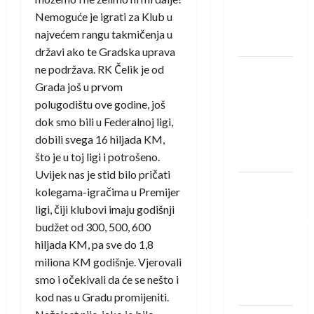
Rhein-
Nemoguće je igrati za Klub u
Neckar
najvećem rangu takmičenja u
Löwena
državi ako te Gradska uprava
ne podržava. RK Čelik je od
Dragan
Grada još u prvom
Marković
polugodištu ove godine, još
preuzeo
dok smo bili u Federalnoj ligi,
tuniški
dobili svega 16 hiljada KM,
Club
što je u toj ligi i potrošeno.
Africain
Uvijek nas je stid bilo pričati
Pobjeda
kolegama-igračima u Premijer
omladinske
ligi, čiji klubovi imaju godišnji
reprezentacije
budžet od 300, 500, 600
BiH na
hiljada KM, pa sve do 1,8
otvaranju
miliona KM godišnje. Vjerovali
Evropskog
smo i očekivali da će se nešto i
prvenstva
kod nas u Gradu promijeniti.