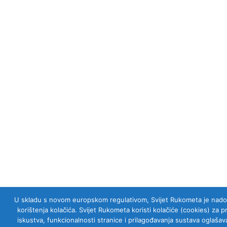
U skladu s novom europskom regulativom, Svijet Rukometa je nadogra
korištenja kolačića. Svijet Rukometa koristi kolačiće (cookies) za 
iskustva, funkcionalnosti stranice i prilagođavanja sustava oglaš