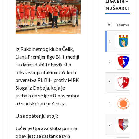
LIGA BIH –
MUŠKARCI
#
Teams
1
R
Iz Rukometnog kluba Čelik,
člana Premijer lige BiH, mediji
2
R
su danas dobili obavijest o
otkazivanju utakmice 6. kola
prvenstva PL BiH protiv MRK
3
R
Sloga iz Doboja, koja je
trebala da se igra 8. novembra
u Gradskoj areni Zenica.
4
R
U saopštenju stoji:
5
R
Jučer je Uprava kluba primila
obavijest sa sastanka svih