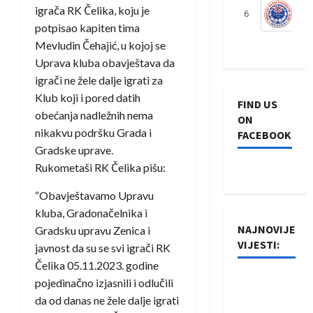
igrača RK Čelika, koju je
6
S
potpisao kapiten tima
Mevludin Čehajić, u kojoj se
Uprava kluba obavještava da
igrači ne žele dalje igrati za
Klub koji i pored datih
FIND US
obećanja nadležnih nema
ON
nikakvu podršku Grada i
FACEBOOK
Gradske uprave.
Rukometaši RK Čelika pišu:
“Obavještavamo Upravu
kluba, Gradonačelnika i
NAJNOVIJE
Gradsku upravu Zenica i
VIJESTI:
javnost da su se svi igrači RK
Čelika 05.11.2023. godine
Rukometaši
pojedinačno izjasnili i odlučili
Izviđača
da od danas ne žele dalje igrati