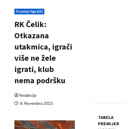
Premijer liga (M)
RK Čelik:
Otkazana
utakmica, igrači
više ne žele
igrati, klub
nema podršku
Redakcija
8. Novembra 2023.
TABELA
PREMIJER