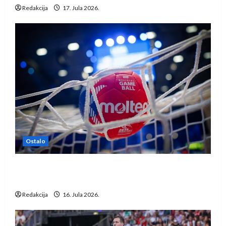
Redakcija
17. Jula 2026.
Ostalo
IHF ukinuo suspenziju: Rusija i Bjelorusija
vraćaju se u međunarodni rukomet
Redakcija
16. Jula 2026.