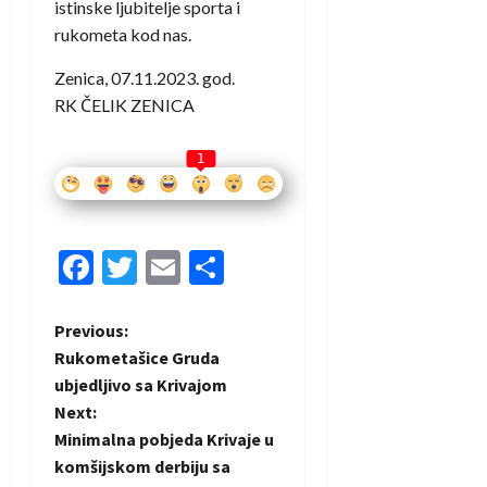
istinske ljubitelje sporta i
rukometa kod nas.
Zenica, 07.11.2023. god.​​
RK ČELIK ZENICA
1
Facebook
Twitter
Email
Share
P
Previous:
Rukometašice Gruda
o
ubjedljivo sa Krivajom
Next:
s
Minimalna pobjeda Krivaje u
t
komšijskom derbiju sa