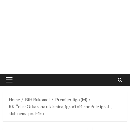
Primary
Menu
Home
BiH Rukomet
Premijer liga (M)
RK Čelik: Otkazana utakmica, igrači više ne žele igrati,
klub nema podršku