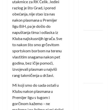
saznali
utakmice za RK Čelik. Jedini
protivnike
razlog je što Grad, i pored
u grupi
obećanja, nije stao iza nas
Evropske
nakon plasmana u Premijer
lige
ligu BiH, pa je došlo do
napuštanja tima i odlaska iz
IHF ukinuo
Kluba najiskusnijih igrača. Sve
suspenziju:
to nakon što smo grčevitom
Rusija i
sportskom borbom na terenu
Bjelorusija
vlastitim snagama nakon pet
vraćaju se
godina, bez ičije pomoći,
u
izvojevali plasman u najviši
međunarodni
rang takmičenja u državi.
rukomet
Mi koji smo do sada ostali u
Kentin
Klubu nakon plasmana u
Mahé
Premijer ligu s tugom i
novo
gorčinom kažemo – ne
pojačanje
možemo i ne želimo ni mi dalje!