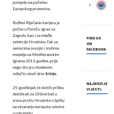
pobjedu na početku
6
S
Europskog prvenstva.
Rođeni Riječanin karijeru je
počeo u Poreču, igrao za
Zagreb, kao i za mlađe
FIND US
selekcije Hrvatske, čak sa
ON
seniorima osvojio i srebrnu
FACEBOOK
medalju na Mediteranskim
igrama 2013. godine, prije
nego što je u studenom
odlučio obući dres
Srbije.
NAJNOVIJE
25-godišnjak će dobiti priliku
VIJESTI:
debitirati za
Orlove
baš u
srazu protiv Hrvatske u Splitu
Rukometaši
na otvaranju europske smotre
Izviđača
u rukometu.