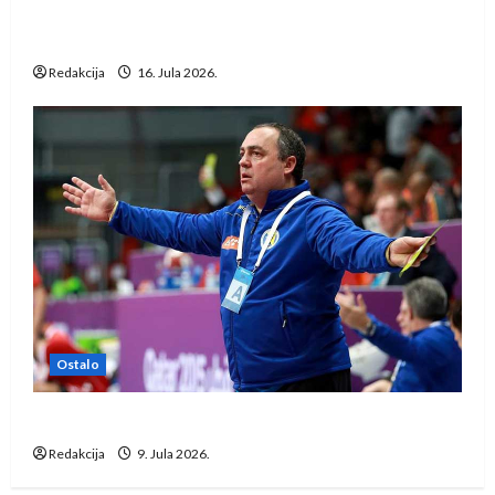
Kentin Mahé novo pojačanje Rhein-Neckar
Löwena
Redakcija
16. Jula 2026.
Ostalo
Dragan Marković preuzeo tuniški Club Africain
Redakcija
9. Jula 2026.