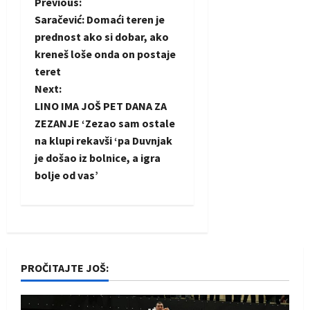
P
Previous:
Saračević: Domaći teren je
o
prednost ako si dobar, ako
kreneš loše onda on postaje
s
teret
t
Next:
LINO IMA JOŠ PET DANA ZA
n
ZEZANJE ‘Zezao sam ostale
na klupi rekavši ‘pa Duvnjak
a
je došao iz bolnice, a igra
bolje od vas’
v
i
g
a
PROČITAJTE JOŠ:
t