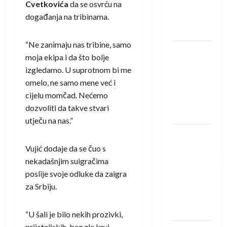
Cvetkovića
da se osvrću na
Rhein-
događanja na tribinama.
Neckar
Löwena
“Ne zanimaju nas tribine, samo
Dragan
moja ekipa i da što bolje
Marković
izgledamo. U suprotnom bi me
preuzeo
omelo, ne samo mene već i
tuniški
cijelu momčad. Nećemo
Club
dozvoliti da takve stvari
Africain
utječu na nas.”
Pobjeda
omladinske
Vujić dodaje da se čuo s
reprezentacije
nekadašnjim suigračima
BiH na
poslije svoje odluke da zaigra
otvaranju
za Srbiju.
Evropskog
prvenstva
“U šali je bilo nekih prozivki,
prijateljskih, bez zle krvi.