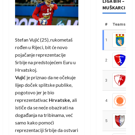
LIGA BIH –
MUŠKARCI
#
Teams
Stefan Vujić (25), rukometaš
1
R
rođen u Rijeci, bit će novo
pojačanje reprezentacije
2
R
Srbije na predstojećem Euru u
Hrvatskoj.
Vujić
je priznao da ne očekuje
3
R
lijep doček splitske publike,
pogotovo jer je bio
reprezentativac
Hrvatske,
ali
4
R
ističe da se neće obazirati na
događanja na tribinama, već
5
R
samo kako pomoći
reprezentaciji Srbije da ostvari