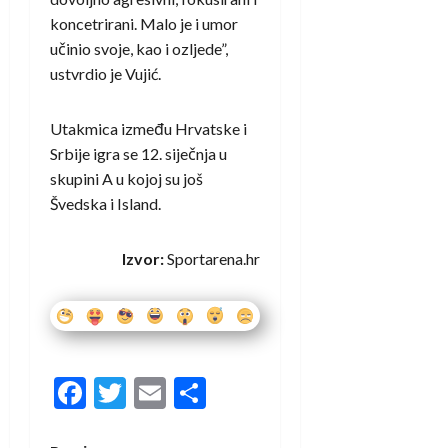
koncetrirani. Malo je i umor
učinio svoje, kao i ozljede”,
ustvrdio je Vujić.
Utakmica između Hrvatske i
Srbije igra se 12. siječnja u
skupini A u kojoj su još
Švedska i Island.
Izvor:
Sportarena.hr
Facebook
Twitter
Email
Share