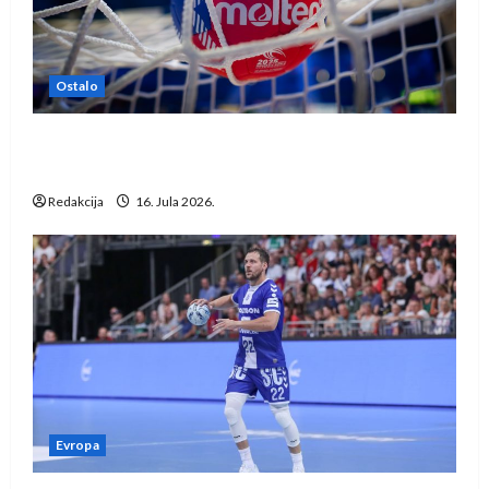
Ostalo
IHF ukinuo suspenziju: Rusija i Bjelorusija
vraćaju se u međunarodni rukomet
Redakcija
16. Jula 2026.
Evropa