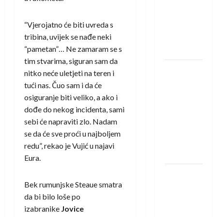
saznali
protivnike
“Vjerojatno će biti uvreda s
u grupi
tribina, uvijek se nađe neki
Evropske
“pametan”… Ne zamaram se s
lige
tim stvarima, siguran sam da
IHF ukinuo
nitko neće uletjeti na teren i
suspenziju:
tući nas. Čuo sam i da će
Rusija i
osiguranje biti veliko, a ako i
Bjelorusija
dođe do nekog incidenta, sami
vraćaju se
sebi će napraviti zlo. Nadam
u
se da će sve proći u najboljem
međunarodni
redu”, rekao je Vujić u najavi
rukomet
Eura.
Kentin
Bek rumunjske Steaue smatra
Mahé
da bi bilo loše po
novo
izabranike
Jovice
pojačanje