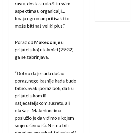
rastu, dosta su uložili u svim
Nadam se
aspektima u organicaiji…
iskoraku
Imaju ogroman pritisak i to
može biti naš veliki plus.”
Poraz od
Makedonije
u
prijateljskoj utakmici (29:32)
ga ne zabrinjava.
“Dobro da je sada došao
poraz, nego kasnije kada bude
bitno. Svaki poraz boli, da li u
prijateljskom ili
natjecateljskom susretu, ali
okršaj s Makedoncima
poslužio je da vidimo u kojem
smjeru ćemo ići. Nismo bili
dovoljno agresivni, fokusirani i