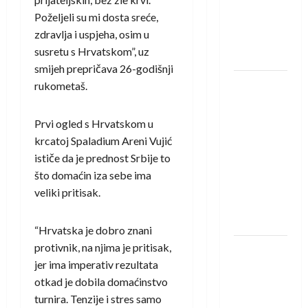
Amar Herić
Poželjeli su mi dosta sreće,
novi je
zdravlja i uspjeha, osim u
rukometaš
susretu s Hrvatskom”, uz
Krivaje
smijeh prepričava 26-godišnji
RK Izviđač
rukometaš.
Agram
izborio
Prvi ogled s Hrvatskom u
nastup u
krcatoj Spaladium Areni Vujić
EHF
ističe da je prednost Srbije to
European
što domaćin iza sebe ima
League za
veliki pritisak.
sezonu
2026./2027.
“Hrvatska je dobro znani
protivnik, na njima je pritisak,
Horvat
jer ima imperativ rezultata
trener
otkad je dobila domaćinstvo
obnovljenog
turnira. Tenzije i stres samo
Zagreba: