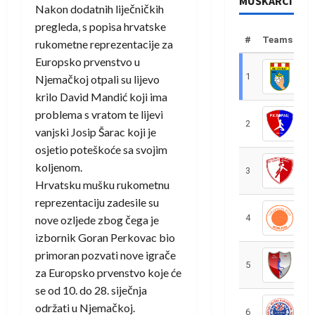
MUŠKARCI
Nakon dodatnih liječničkih
pregleda, s popisa hrvatske
#
Teams
rukometne reprezentacije za
Europsko prvenstvo u
1
R
Njemačkoj otpali su lijevo
krilo David Mandić koji ima
problema s vratom te lijevi
2
R
vanjski Josip Šarac koji je
osjetio poteškoće sa svojim
koljenom.
3
R
Hrvatsku mušku rukometnu
reprezentaciju zadesile su
4
R
nove ozljede zbog čega je
izbornik Goran Perkovac bio
primoran pozvati nove igrače
5
R
za Europsko prvenstvo koje će
se od 10. do 28. siječnja
održati u Njemačkoj.
6
S