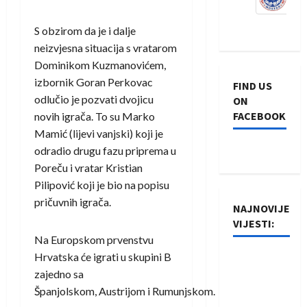
S obzirom da je i dalje
neizvjesna situacija s vratarom
Dominikom Kuzmanovićem,
izbornik Goran Perkovac
FIND US
odlučio je pozvati dvojicu
ON
FACEBOOK
novih igrača. To su Marko
Mamić (lijevi vanjski) koji je
odradio drugu fazu priprema u
Poreču i vratar Kristian
Pilipović koji je bio na popisu
pričuvnih igrača.
NAJNOVIJE
VIJESTI:
Na Europskom prvenstvu
Hrvatska će igrati u skupini B
Rukometaši
zajedno sa
Izviđača
Španjolskom, Austrijom i Rumunjskom.
saznali