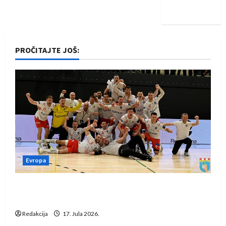
iskoraku
PROČITAJTE JOŠ:
Evropa
Rukometaši Izviđača saznali protivnike u grupi
Evropske lige
Redakcija
17. Jula 2026.