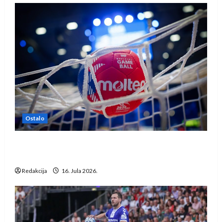
Ostalo
IHF ukinuo suspenziju: Rusija i Bjelorusija
vraćaju se u međunarodni rukomet
Redakcija
16. Jula 2026.