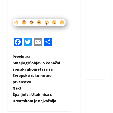
protivnike
u grupi
Evropske
lige
IHF ukinuo
suspenziju:
Facebook
Twitter
Email
Share
Rusija i
Bjelorusija
vraćaju se
P
Previous:
u
Smajlagić objavio konačni
o
međunarodni
spisak rukometaša za
rukomet
Evropsko rukometno
s
prvenstvo
Kentin
t
Next:
Mahé
Španjolci: Utakmica s
novo
n
Hrvatskom je najvažnija
pojačanje
a
Rhein-