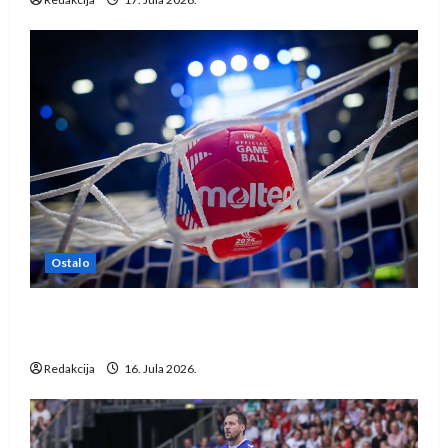
Ostalo
IHF ukinuo suspenziju: Rusija i Bjelorusija
vraćaju se u međunarodni rukomet
Redakcija
16. Jula 2026.