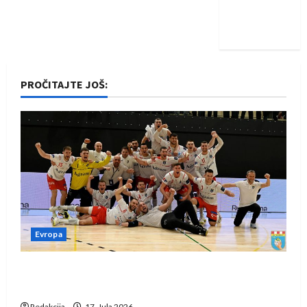
Nadam se
iskoraku
PROČITAJTE JOŠ:
Evropa
Rukometaši Izviđača saznali protivnike u grupi
Evropske lige
Redakcija
17. Jula 2026.