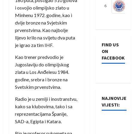
180 puta, postigao 510 golova
6
S
i osvojio olimpijsko zlato u
Minhenu 1972. godine, kao i
dvije bronze na Svjetskim
prvenstvima. Kao najbolje
lijevo krilo na svijetu dva puta
FIND US
je igrao za tim IHF.
ON
Kao trener predvodio je
FACEBOOK
Jugoslaviju do olimpijskog
zlata u Los Anđelesu 1984.
godine, srebra i bronze na
Svetskim prvenstvima.
NAJNOVIJE
Radio je u zemlji i inostranstvu,
VIJESTI:
kako sa klubovima, tako i sa
reprezentacijama Španije,
Rukometaši
SAD-a, Egipta i Katara.
Izviđača
Bio je profesor rukometa na