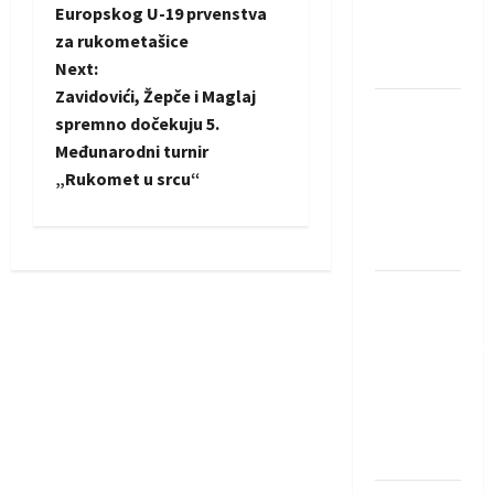
Rhein-
Europskog U-19 prvenstva
s
Neckar
za rukometašice
Löwena
t
Next:
Zavidovići, Žepče i Maglaj
Dragan
n
spremno dočekuju 5.
Marković
Međunarodni turnir
a
preuzeo
„Rukomet u srcu“
tuniški
v
Club
Africain
i
Pobjeda
g
omladinske
a
reprezentacije
BiH na
t
otvaranju
Evropskog
i
prvenstva