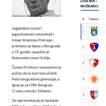
LIGA BIH –
MUŠKARCI
#
Teams
Legendarni srpski i
1
R
jugoslovenski rukometaš i
trener Branislav Pokrajac,
preminuo je danas u Beogradu
2
R
u 72. godini, saopštio je
Rukometni savez Srbije.
3
R
Čuveni Profesor rukometom je
počeo da se bavi kao učenik
Pete beogradske gimnazije, a
4
R
igrao je za ORK Beograd,
Crvenu zvezdu i Dinamo.
5
R
Za reprezentaciju je nastupio