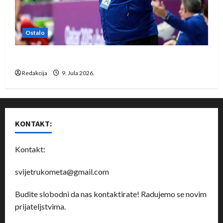
Ostalo
Dragan Marković preuzeo tuniški Club Africain
Redakcija
9. Jula 2026.
KONTAKT:
Kontakt:
svijetrukometa@gmail.com
Budite slobodni da nas kontaktirate! Radujemo se novim
prijateljstvima.