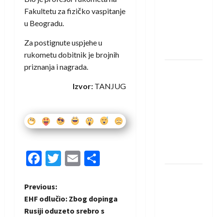
saznali
Fakultetu za fizičko vaspitanje
protivnike
u Beogradu.
u grupi
Evropske
Za postignute uspjehe u
lige
rukometu dobitnik je brojnih
priznanja i nagrada.
IHF ukinuo
suspenziju:
Izvor:
TANJUG
Rusija i
Bjelorusija
vraćaju se
u
međunarodni
Facebook
Twitter
Email
Share
rukomet
Kentin
Mahé
P
Previous:
novo
EHF odlučio: Zbog dopinga
o
pojačanje
Rusiji oduzeto srebro s