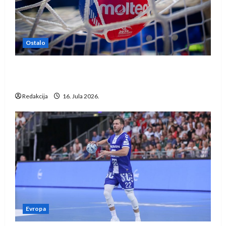
Ostalo
IHF ukinuo suspenziju: Rusija i Bjelorusija
vraćaju se u međunarodni rukomet
Redakcija
16. Jula 2026.
Evropa