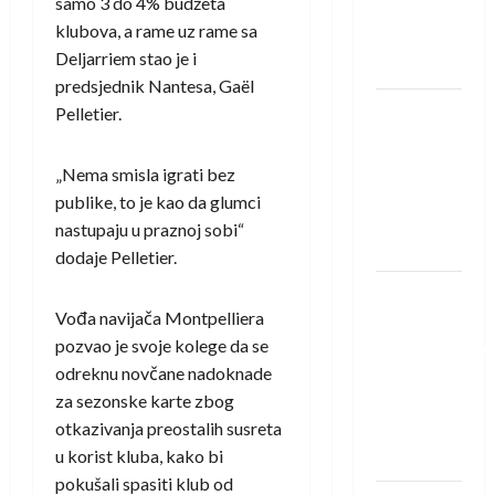
samo 3 do 4% budžeta
Rhein-
klubova, a rame uz rame sa
Neckar
Deljarriem stao je i
Löwena
predsjednik Nantesa, Gaël
Dragan
Pelletier.
Marković
preuzeo
„Nema smisla igrati bez
tuniški
publike, to je kao da glumci
Club
nastupaju u praznoj sobi“
Africain
dodaje Pelletier.
Pobjeda
Vođa navijača Montpelliera
omladinske
pozvao je svoje kolege da se
reprezentacije
odreknu novčane nadoknade
BiH na
za sezonske karte zbog
otvaranju
otkazivanja preostalih susreta
Evropskog
u korist kluba, kako bi
prvenstva
pokušali spasiti klub od