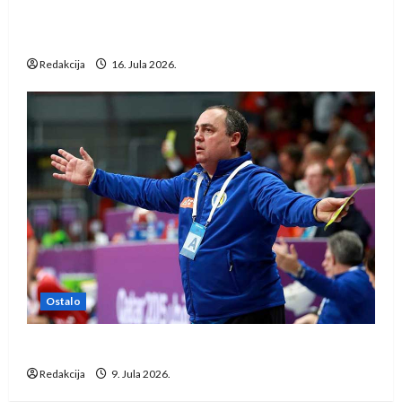
Kentin Mahé novo pojačanje Rhein-Neckar
Löwena
Redakcija
16. Jula 2026.
Ostalo
Dragan Marković preuzeo tuniški Club Africain
Redakcija
9. Jula 2026.