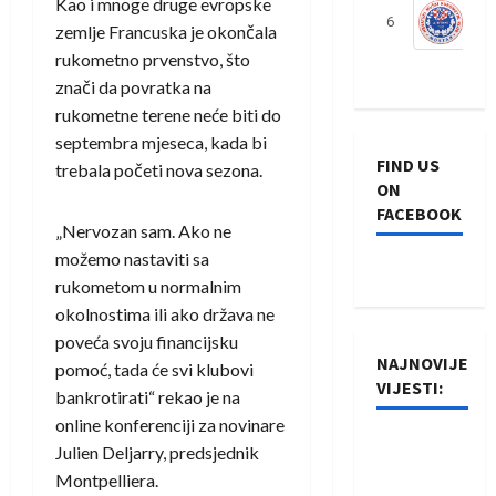
Kao i mnoge druge evropske
6
S
zemlje Francuska je okončala
rukometno prvenstvo, što
znači da povratka na
rukometne terene neće biti do
septembra mjeseca, kada bi
FIND US
trebala početi nova sezona.
ON
FACEBOOK
„Nervozan sam. Ako ne
možemo nastaviti sa
rukometom u normalnim
okolnostima ili ako država ne
poveća svoju financijsku
NAJNOVIJE
pomoć, tada će svi klubovi
VIJESTI:
bankrotirati“ rekao je na
online konferenciji za novinare
Rukometaši
Julien Deljarry, predsjednik
Izviđača
Montpelliera.