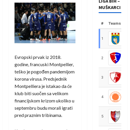
LIGA BIH –
MUŠKARCI
#
Teams
1
R
Evropski prvak iz 2018.
2
R
godine, francuski Montpellier,
teško je pogođen pandemijom
3
R
korona virusa. Predsjednik
Montpelliera je istakao da će
klub biti suočen sa velikom
4
R
financijskom krizom ukoliko u
septembru budu morali igrati
pred praznim tribinama.
5
R