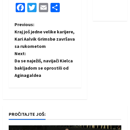
Nadam se
Facebook
Twitter
Email
Share
iskoraku
P
Previous:
Kraj još jedne velike karijere,
o
Kari Aalvik Grimsbø završava
sa rukometom
s
Next:
t
Da se naježiš, navijači Kielca
bakljadom se oprostili od
n
Aginagaldea
a
v
i
PROČITAJTE JOŠ:
g