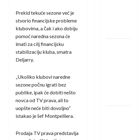
saznali
protivnike
Prekid tekuće sezone već je
u grupi
stvorio financijske probleme
Evropske
klubovima, a čak i ako dobiju
lige
pomoć naredna sezona će
imati za cilj financijsku
IHF ukinuo
stabilizaciju kluba, smatra
suspenziju:
Deljarry.
Rusija i
Bjelorusija
vraćaju se
„Ukoliko klubovi naredne
u
sezone počnu igrati bez
međunarodni
publike, ipak će dobiti nešto
rukomet
novca od TV prava, ali to
uopšte neće biti dovoljno“
Kentin
istakao je šef Montpelliera.
Mahé
novo
Prodaja TV prava predstavlja
pojačanje