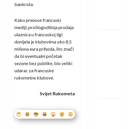
Amar Herić
bankrota.
novi je
rukometaš
Kako prenose francuski
Krivaje
mediji, prošlogodišnja prodaja
ulaznica u francuskoj ligi
RK Izviđač
donijela je klubovima oko 8,5
Agram
miliona eura prihoda, što znači
izborio
da bi eventualni početak
nastup u
sezone bez publike, bio veliki
EHF
udarac za francuske
European
rukometne klubove.
League za
sezonu
2026./2027.
Svijet Rukometa
Horvat
trener
obnovljenog
Zagreba: