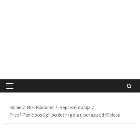
Primary
Menu
Home
BiH Rukomet
Reprezentacija
Prce i Panić postigli po četiri gola u porazu od Kielcea