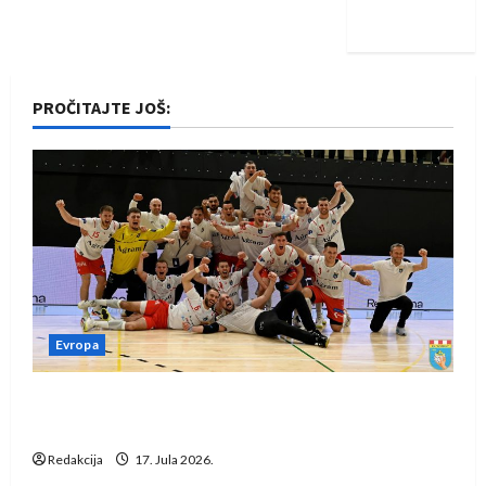
iskoraku
PROČITAJTE JOŠ:
Evropa
Rukometaši Izviđača saznali protivnike u grupi
Evropske lige
Redakcija
17. Jula 2026.