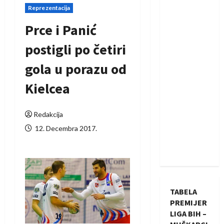
Reprezentacija
Prce i Panić
postigli po četiri
gola u porazu od
Kielcea
Redakcija
12. Decembra 2017.
TABELA
PREMIJER
LIGA BIH –