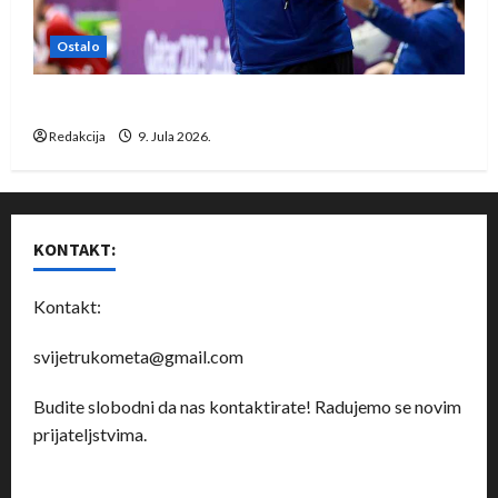
Ostalo
Dragan Marković preuzeo tuniški Club Africain
Redakcija
9. Jula 2026.
KONTAKT:
Kontakt:
svijetrukometa@gmail.com
Budite slobodni da nas kontaktirate! Radujemo se novim
prijateljstvima.