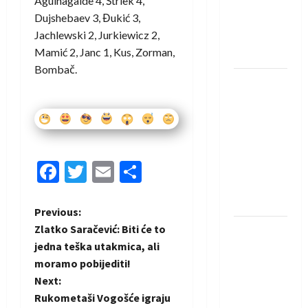
Aguinagalde 4, Štrlek 4,
protivnike
Dujshebaev 3, Đukić 3,
u grupi
Jachlewski 2, Jurkiewicz 2,
Evropske
Mamić 2, Janc 1, Kus, Zorman,
lige
Bombač.
IHF ukinuo
suspenziju:
Rusija i
Bjelorusija
vraćaju se
Facebook
Twitter
Email
Share
u
međunarodni
rukomet
P
Previous:
Zlatko Saračević: Biti će to
Kentin
o
jedna teška utakmica, ali
Mahé
moramo pobijediti!
novo
s
Next:
pojačanje
t
Rukometaši Vogošće igraju
Rhein-