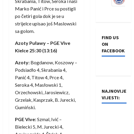
Skrabania, Titow, Seroka i naši
Marko Panić i Prce su postigli
po četiri gola dok je se u
strijelce upisao još Maslowski
sa golom.
FIND US
Azoty Puławy – PGE Vive
ON
Kielce 25:30 (13:16)
FACEBOOK
Azoty:
Bogdanow, Koszowy –
Podsiadło 4, Skrabania 4,
Panić 4, Titow 4, Prce 4,
Seroka 4, Masłowski 1,
NAJNOVIJE
Orzechowski, Jarosiewicz,
VIJESTI:
Grzelak, Kasprzak, B. Jurecki,
Gumiński.
Rukometaši
PGE Vive:
Szmal, Ivić –
Izviđača
Bielecki 5, M. Jurecki 4,
saznali