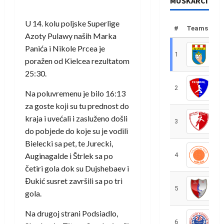
MUŠKARCI
U 14. kolu poljske Superlige
#
Teams
Azoty Pulawy naših Marka
Panića i Nikole Prcea je
1
R
poražen od Kielcea rezultatom
25:30.
2
R
Na poluvremenu je bilo 16:13
za goste koji su tu prednost do
kraja i uvećali i zasluženo došli
3
R
do pobjede do koje su je vodili
Bielecki sa pet, te Jurecki,
Auginagalde i Štrlek sa po
4
R
četiri gola dok su Dujshebaev i
Đukić susret završili sa po tri
5
R
go
la.
Na drugoj strani Podsiadlo,
6
S