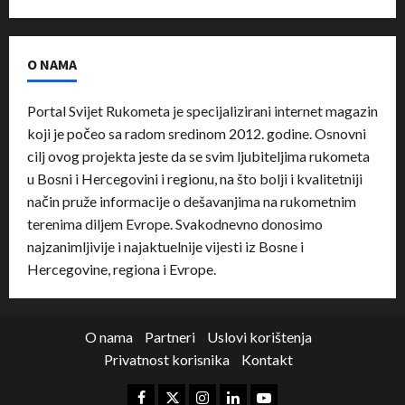
O NAMA
Portal Svijet Rukometa je specijalizirani internet magazin
koji je počeo sa radom sredinom 2012. godine. Osnovni
cilj ovog projekta jeste da se svim ljubiteljima rukometa
u Bosni i Hercegovini i regionu, na što bolji i kvalitetniji
način pruže informacije o dešavanjima na rukometnim
terenima diljem Evrope. Svakodnevno donosimo
najzanimljivije i najaktuelnije vijesti iz Bosne i
Hercegovine, regiona i Evrope.
O nama
Partneri
Uslovi korištenja
Privatnost korisnika
Kontakt