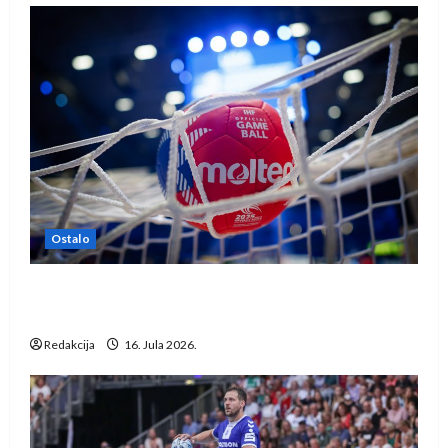
Ostalo
IHF ukinuo suspenziju: Rusija i Bjelorusija
vraćaju se u međunarodni rukomet
Redakcija
16. Jula 2026.