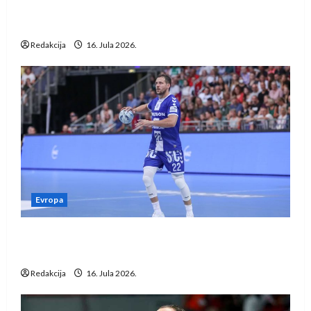
IHF ukinuo suspenziju: Rusija i Bjelorusija
vraćaju se u međunarodni rukomet
Redakcija
16. Jula 2026.
Evropa
Kentin Mahé novo pojačanje Rhein-Neckar
Löwena
Redakcija
16. Jula 2026.