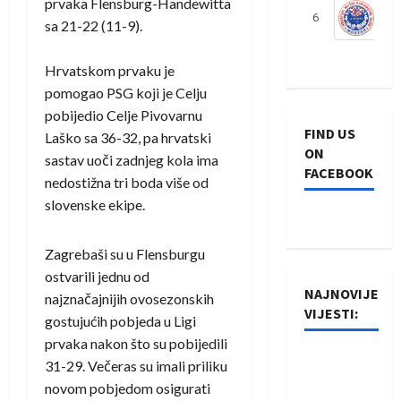
prvaka Flensburg-Handewitta
6
S
sa 21-22 (11-9).
Hrvatskom prvaku je
pomogao PSG koji je Celju
pobijedio Celje Pivovarnu
FIND US
Laško sa 36-32, pa hrvatski
ON
sastav uoči zadnjeg kola ima
FACEBOOK
nedostižna tri boda više od
slovenske ekipe.
Zagrebaši su u Flensburgu
ostvarili jednu od
NAJNOVIJE
najznačajnijih ovosezonskih
VIJESTI:
gostujućih pobjeda u Ligi
prvaka nakon što su pobijedili
Rukometaši
31-29. Večeras su imali priliku
Izviđača
novom pobjedom osigurati