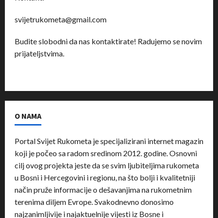
svijetrukometa@gmail.com
Budite slobodni da nas kontaktirate! Radujemo se novim
prijateljstvima.
O NAMA
Portal Svijet Rukometa je specijalizirani internet magazin
koji je počeo sa radom sredinom 2012. godine. Osnovni
cilj ovog projekta jeste da se svim ljubiteljima rukometa
u Bosni i Hercegovini i regionu, na što bolji i kvalitetniji
način pruže informacije o dešavanjima na rukometnim
terenima diljem Evrope. Svakodnevno donosimo
najzanimljivije i najaktuelnije vijesti iz Bosne i