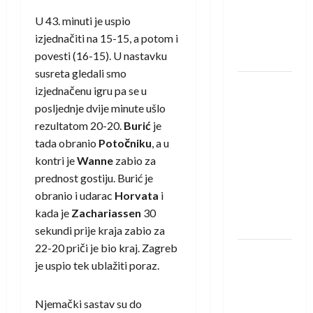
Amar Herić
U 43. minuti je uspio
novi je
izjednačiti na 15-15, a potom i
rukometaš
povesti (16-15). U nastavku
Krivaje
susreta gledali smo
RK Izviđač
izjednačenu igru pa se u
Agram
posljednje dvije minute ušlo
izborio
rezultatom 20-20.
Burić
je
nastup u
tada obranio
Potočniku
, a u
EHF
kontri je
Wanne
zabio za
European
prednost gostiju. Burić je
League za
obranio i udarac
Horvata
i
sezonu
kada je
Zachariassen
30
2026./2027.
sekundi prije kraja zabio za
22-20 priči je bio kraj. Zagreb
Horvat
je uspio tek ublažiti poraz.
trener
obnovljenog
Njemački sastav su do
Zagreba: