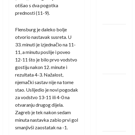
Rhein-
otišao s dva pogotka
Neckar
prednosti (11-9).
Löwena
Flensburg je daleko bolje
Dragan
otvorio nastavak susreta. U
Marković
33. minuti je izjednačio na 11-
preuzeo
11, a minutu poslije i poveo
tuniški
12-11 što je bilo prvo vodstvo
Club
gostiju nakon 12. minute i
Africain
rezultata 4-3. Nažalost,
Pobjeda
njemački sastav nije na tome
omladinske
stao. Uslijedio je novi pogodak
reprezentacije
za vodstvo 13-11 ili 4-0 na
BiH na
otvaranju drugog dijela.
otvaranju
Zagreb je tek nakon sedam
Evropskog
minuta nastavka zabio prvi gol
prvenstva
smanjivši zaostatak na -1.