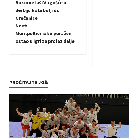
Rukometaši Vogošće u
o
derbiju kola bolji od
Gračanice
s
Next:
t
Montpellier iako poražen
ostao u igri za prolaz dalje
n
a
v
PROČITAJTE JOŠ:
i
g
a
t