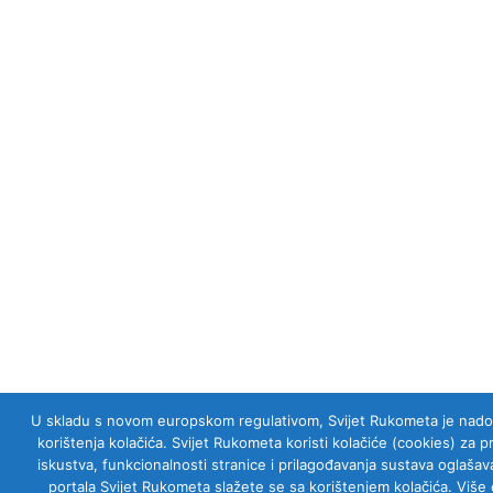
U skladu s novom europskom regulativom, Svijet Rukometa je nadogra
korištenja kolačića. Svijet Rukometa koristi kolačiće (cookies) za 
iskustva, funkcionalnosti stranice i prilagođavanja sustava oglaš
portala Svijet Rukometa slažete se sa korištenjem kolačića. Više 