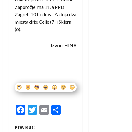
Zaporožje ima 11, a PPD
Zagreb 10 bodova. Zadnja dva
mjesta drže Celje (7) i Skjern
(6).
Izvor:
HINA
Facebook
Twitter
Email
Share
P
Previous: