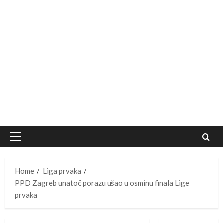
Primary
Menu
Home
Liga prvaka
PPD Zagreb unatoč porazu ušao u osminu finala Lige
prvaka