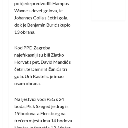
pobjede predvodili Hampus
Nadam se
Wanne s devet golova, te
iskoraku
Johannes Golla s četiri gola,
dok je Benjamin Burić skupio
13 obrana.
Kod PPD Zagreba
najefikasniji su bili Zlatko
Horvat s pet, David Mandić s
četiri, te Damir Bičanić s tri
gola. Urh Kastelic je imao
osam obrana.
Na ljestvici vodi PSG s 24
boda, Pick Szeged je drugi s
19 bodova, a Flensburg na
trećem mjestu ima 14 bodova.
Nantes je četvrti s 13, Motor