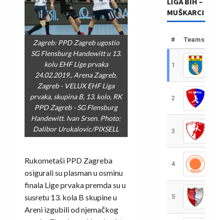
LIGA BIH –
MUŠKARCI
#
Teams
Zagreb: PPD Zagreb ugostio
SG Flensburg Handewitt u 13.
kolu EHF Lige prvaka
1
R
24.02.2019., Arena Zagreb,
Zagreb - VELUX EHF Liga
prvaka, skupina B, 13. kolo, RK
2
R
PPD Zagreb - SG Flensburg
Handewitt. Ivan Srsen. Photo:
Dalibor Urukalovic/PIXSELL
3
R
Rukometaši PPD Zagreba
4
R
osigurali su plasman u osminu
finala Lige prvaka premda su u
susretu 13. kola B skupine u
5
R
Areni izgubili od njemačkog