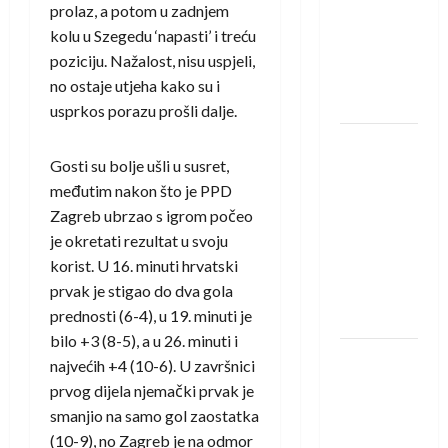
saznali
prolaz, a potom u zadnjem
protivnike
kolu u Szegedu ‘napasti’ i treću
u grupi
poziciju. Nažalost, nisu uspjeli,
Evropske
no ostaje utjeha kako su i
lige
usprkos porazu prošli dalje.
IHF ukinuo
Gosti su bolje ušli u susret,
suspenziju:
međutim nakon što je PPD
Rusija i
Zagreb ubrzao s igrom počeo
Bjelorusija
je okretati rezultat u svoju
vraćaju se
korist. U 16. minuti hrvatski
u
prvak je stigao do dva gola
međunarodni
prednosti (6-4), u 19. minuti je
rukomet
bilo +3 (8-5), a u 26. minuti i
Kentin
najvećih +4 (10-6). U završnici
Mahé
prvog dijela njemački prvak je
novo
smanjio na samo gol zaostatka
pojačanje
(10-9), no Zagreb je na odmor