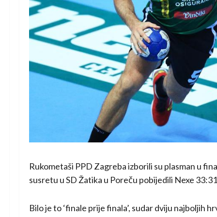
Rukometaši PPD Zagreba izborili su plasman u fin
susretu u SD Žatika u Poreču pobijedili Nexe 33:31
Bilo je to ‘finale prije finala’, sudar dviju najbolji