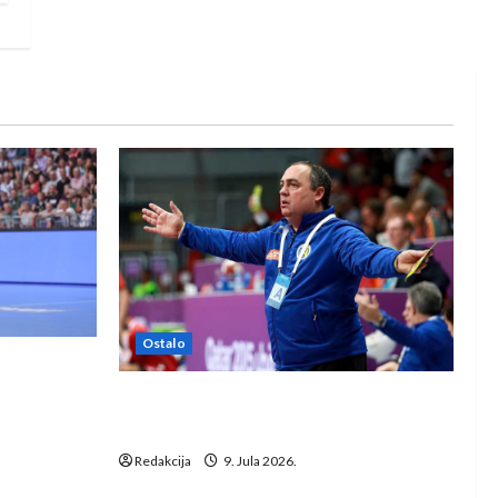
Ostalo
e Rhein-
Dragan Marković preuzeo tuniški
Club Africain
Redakcija
9. Jula 2026.