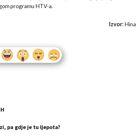
rugom programu HTV-a.
Izvor:
Hina
iH
i, pa gdje je tu ljepota?