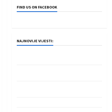
FIND US ON FACEBOOK
NAJNOVIJE VIJESTI:
Rukometaši Izviđača saznali protivnike u grupi
Evropske lige
IHF ukinuo suspenziju: Rusija i Bjelorusija
vraćaju se u međunarodni rukomet
Kentin Mahé novo pojačanje Rhein-Neckar
Löwena
Dragan Marković preuzeo tuniški Club Africain