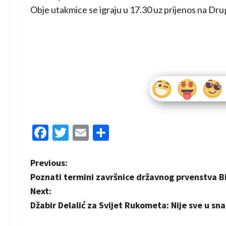
Obje utakmice se igraju u 17.30 uz prijenos na D
Facebook
Twitter
Email
Share
P
Previous:
Poznati termini završnice državnog prvenstva B
o
Next:
s
Džabir Delalić za Svijet Rukometa: Nije sve u snaz