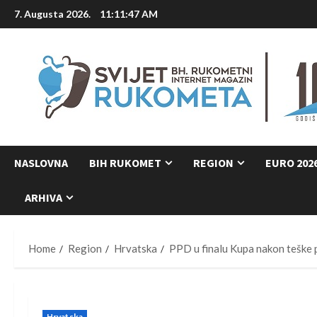
Skip
7. Augusta 2026.
11:11:48 AM
to
content
NASLOVNA
BIH RUKOMET
REGION
EURO 202
ARHIVA
Home
Region
Hrvatska
PPD u finalu Kupa nakon teške
Hrvatska