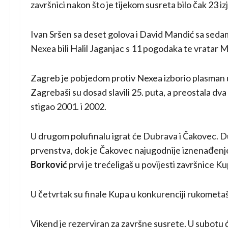
završnici nakon što je tijekom susreta bilo čak 23 i
Ivan Sršen sa deset golova i David Mandić sa seda
Nexea bili Halil Jaganjac s 11 pogodaka te vratar 
Zagreb je pobjedom protiv Nexea izborio plasman u 
Zagrebaši su dosad slavili 25. puta, a preostala dv
stigao 2001. i 2002.
U drugom polufinalu igrat će Dubrava i Čakovec. D
prvenstva, dok je Čakovec najugodnije iznenađenj
Borković
prvi je trećeligaš u povijesti završnice K
U četvrtak su finale Kupa u konkurenciji rukometa
Vikend je rezerviran za završne susrete. U subotu 