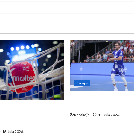
Evropa
Kentin Mahé novo pojačanj
Neckar Löwena
suspenziju: Rusija i
a vraćaju se u međunarodni
Redakcija
16. Jula 2026.
16. Jula 2026.