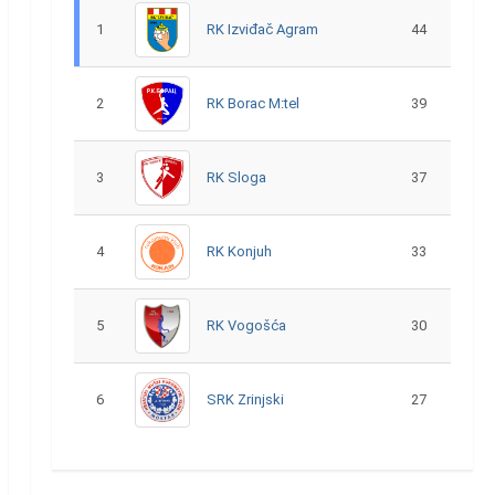
1
RK Izviđač Agram
44
2
RK Borac M:tel
39
3
RK Sloga
37
4
RK Konjuh
33
5
RK Vogošća
30
6
SRK Zrinjski
27