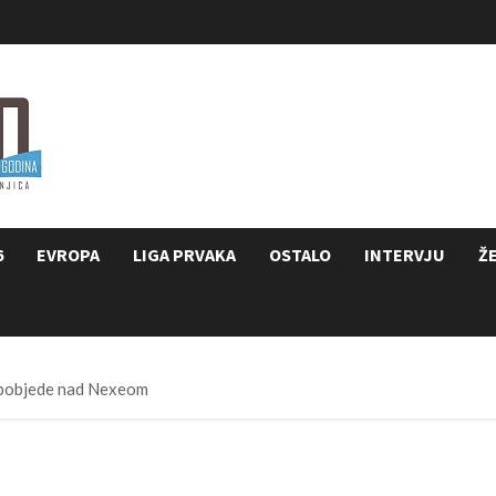
6
EVROPA
LIGA PRVAKA
OSTALO
INTERVJU
Ž
 pobjede nad Nexeom