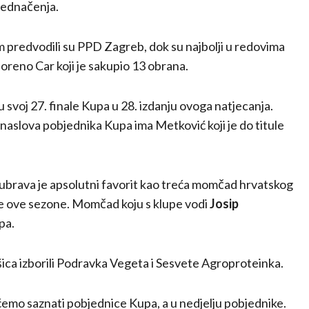
zjednačenja.
m predvodili su PPD Zagreb, dok su najbolji u redovima
Moreno Car koji je sakupio 13 obrana.
svoj 27. finale Kupa u 28. izdanju ovoga natjecanja.
a naslova pobjednika Kupa ima Metković koji je do titule
ubrava je apsolutni favorit kao treća momčad hrvatskog
e ove sezone. Momčad koju s klupe vodi
Josip
upa.
šica izborili Podravka Vegeta i Sesvete Agroproteinka.
ćemo saznati pobjednice Kupa, a u nedjelju pobjednike.