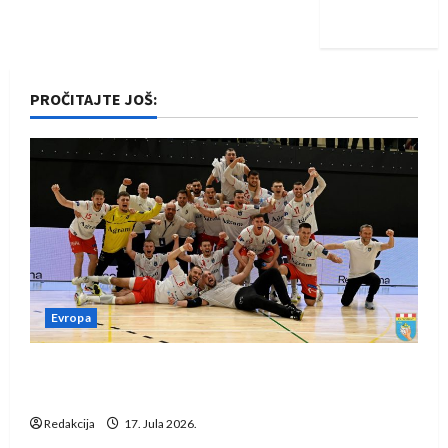
iskoraku
PROČITAJTE JOŠ:
Evropa
Rukometaši Izviđača saznali protivnike u grupi
Evropske lige
Redakcija
17. Jula 2026.