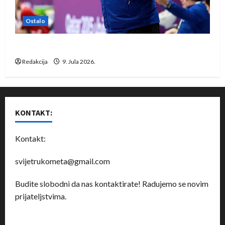
Ostalo
Dragan Marković preuzeo tuniški Club Africain
Redakcija
9. Jula 2026.
KONTAKT:
Kontakt:
svijetrukometa@gmail.com
Budite slobodni da nas kontaktirate! Radujemo se novim
prijateljstvima.