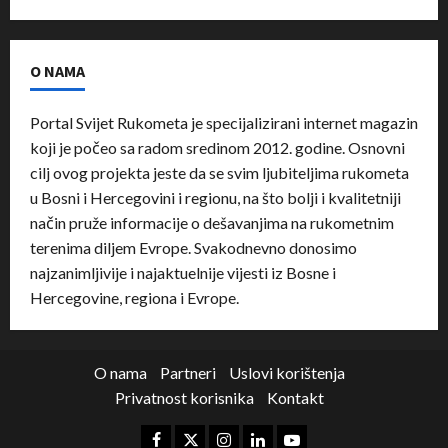
O NAMA
Portal Svijet Rukometa je specijalizirani internet magazin
koji je počeo sa radom sredinom 2012. godine. Osnovni
cilj ovog projekta jeste da se svim ljubiteljima rukometa
u Bosni i Hercegovini i regionu, na što bolji i kvalitetniji
način pruže informacije o dešavanjima na rukometnim
terenima diljem Evrope. Svakodnevno donosimo
najzanimljivije i najaktuelnije vijesti iz Bosne i
Hercegovine, regiona i Evrope.
O nama
Partneri
Uslovi korištenja
Privatnost korisnika
Kontakt