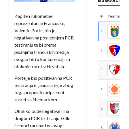
MUŠKARCI
Kapiten rukometne
#
Teams
reprezentacije Francuske,
Valentin Porte, bio je
1
R
negativan na posljednjem PCR
testiranju te bi prema
2
R
pisanjima francuskih medija
mogao biti u konkurenciji za
utakmicu protiv Hrvatske.
3
R
Porte je bio pozitivan na PCR
testiranju 6. januara te je zbog
4
R
toga propustio pripremni
susret sa Njemačkom.
5
R
Ukoliko bude negativan i na
drugom PCR testiranju, Gille
će moći računati na ovog
6
S