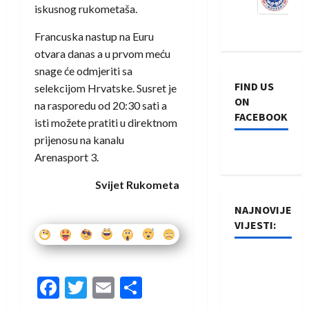
iskusnog rukometaša.
Francuska nastup na Euru
otvara danas a u prvom meću
snage će odmjeriti sa
FIND US
selekcijom Hrvatske. Susret je
ON
na rasporedu od 20:30 sati a
FACEBOOK
isti možete pratiti u direktnom
prijenosu na kanalu
Arenasport 3.
Svijet Rukometa
NAJNOVIJE
VIJESTI:
Rukometaši
Izviđača
Facebook
Twitter
Email
Share
saznali