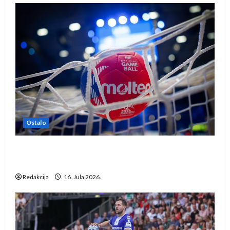
Ostalo
IHF ukinuo suspenziju: Rusija i Bjelorusija
vraćaju se u međunarodni rukomet
Redakcija
16. Jula 2026.