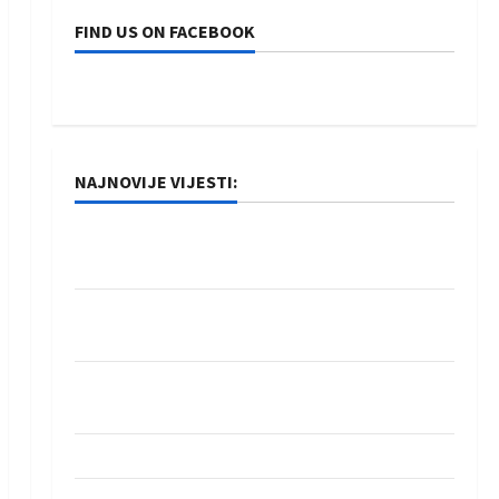
FIND US ON FACEBOOK
NAJNOVIJE VIJESTI:
Rukometaši Izviđača saznali protivnike u grupi
Evropske lige
IHF ukinuo suspenziju: Rusija i Bjelorusija
vraćaju se u međunarodni rukomet
Kentin Mahé novo pojačanje Rhein-Neckar
Löwena
Dragan Marković preuzeo tuniški Club Africain