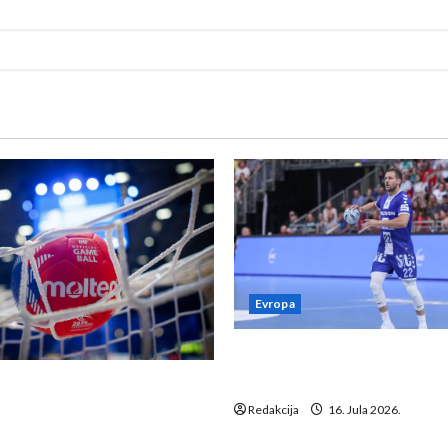
Evropa
Kentin Mahé novo pojačanj
Neckar Löwena
suspenziju: Rusija i
a vraćaju se u međunarodni
Redakcija
16. Jula 2026.