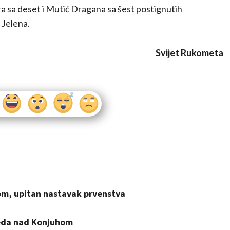
ra sa deset i Mutić Dragana sa šest postignutih
 Jelena.
Svijet Rukometa
jom, upitan nastavak prvenstva
jeda nad Konjuhom