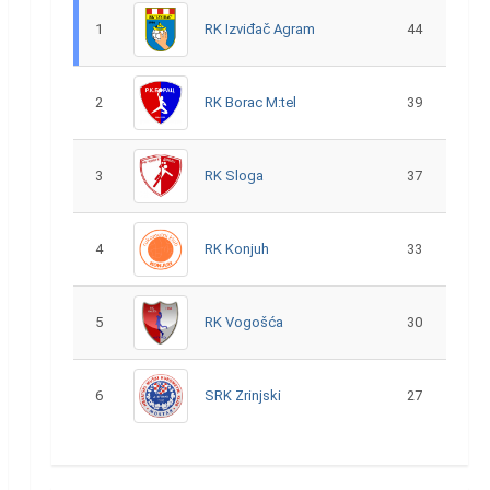
1
RK Izviđač Agram
44
2
RK Borac M:tel
39
3
RK Sloga
37
4
RK Konjuh
33
5
RK Vogošća
30
6
SRK Zrinjski
27