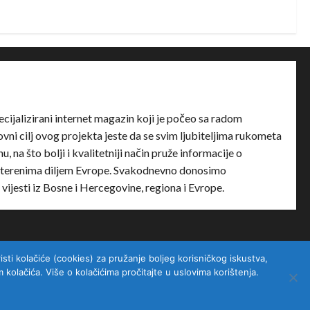
ecijalizirani internet magazin koji je počeo sa radom
ni cilj ovog projekta jeste da se svim ljubiteljima rukometa
u, na što bolji i kvalitetniji način pruže informacije o
terenima diljem Evrope. Svakodnevno donosimo
e vijesti iz Bosne i Hercegovine, regiona i Evrope.
sti kolačiće (cookies) za pružanje boljeg korisničkog iskustva,
kolačića. Više o kolačićima pročitajte u uslovima korištenja.