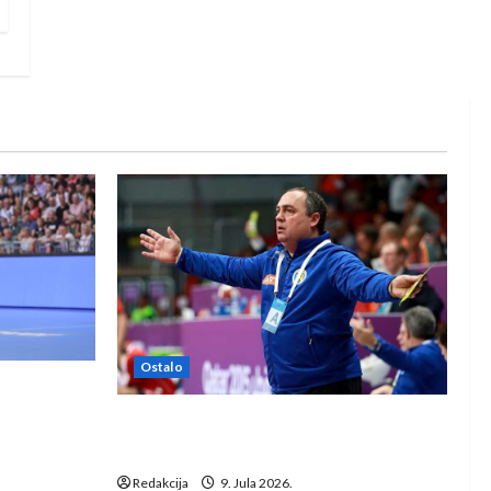
Ostalo
e Rhein-
Dragan Marković preuzeo tuniški
Club Africain
Redakcija
9. Jula 2026.