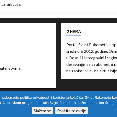
16. Jula 2026.
O NAMA
Portal Svijet Rukometa je sp
sredinom 2012. godine. Osnov
u Bosni i Hercegovini i region
dešavanjima na rukometnim 
ateljstvima.
najzanimljivije i najaktuelnij
ogradio politiku privatnosti i korištenja kolačića. Svijet Rukometa kori
Kontakt
a. Nastavkom pregleda portala Svijet Rukometa slažete se sa korištenjem 
Slažem se
Pročitajte ovdje
Copyright © All rights reserved.
|
MoreNews
by AF themes.