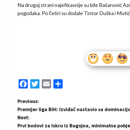
Na drugoj strani najefikasnije su bile Bašanović Az
pogodaka. Po četiri su dodale Tintor Duška i Mutić
Facebook
Twitter
Email
Share
P
Previous:
Premijer liga BiH: Izviđač nastavio sa dominaci
o
Next:
s
Prvi bodovi za Iskru iz Bugojna, minimalna pob