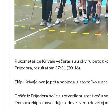
Rukometašice Krivaje večeras su u okviru petog k
Prijedora, rezultatom 37:31 (20:16).
Ekipi Krivaje ovo je peta pobjeda u isto toliko susre
Gošće iz Prijedora bolje su otvorile susret i već u s
Domaća ekipa konsoliduje redove i već u devetoj min