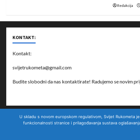
n
Redakcija
KONTAKT:
Kontakt:
svijetrukometa@gmail.com
Budite slobodni da nas kontaktirate! Radujemo se novim prij
U skladu s novom europskom regulativom, Svijet Rukometa je nad
O nama
Partneri
Uslovi korištenja
Privatnost korisnika
funkcionalnosti stranice i prilagođavanja sustava oglašavanj