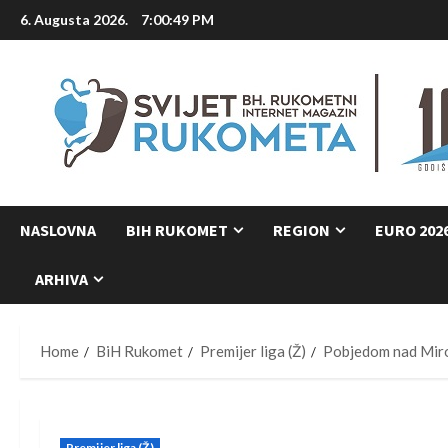
Skip
6. Augusta 2026.
7:00:50 PM
to
content
NASLOVNA
BIH RUKOMET
REGION
EURO 202
ARHIVA
Home
BiH Rukomet
Premijer liga (Ž)
Pobjedom nad Mirom
Premijer liga (Ž)