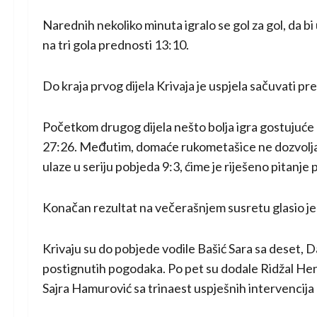
Narednih nekoliko minuta igralo se gol za gol, da b
na tri gola prednosti 13:10.
Do kraja prvog dijela Krivaja je uspjela sačuvati pr
Početkom drugog dijela nešto bolja igra gostujuće 
27:26. Međutim, domaće rukometašice ne dozvolja
ulaze u seriju pobjeda 9:3, ćime je riješeno pitanje
Konačan rezultat na večerašnjem susretu glasio je
Krivaju su do pobjede vodile Bašić Sara sa deset, 
postignutih pogodaka. Po pet su dodale Ridžal Hen
Sajra Hamurović sa trinaest uspješnih intervencij