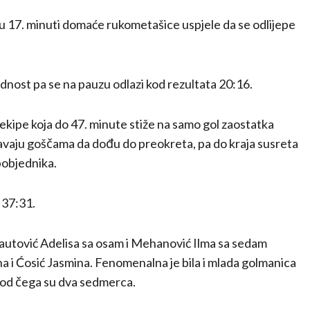
i u 17. minuti domaće rukometašice uspjele da se odlijepe
ednost pa se na pauzu odlazi kod rezultata 20:16.
ekipe koja do 47. minute stiže na samo gol zaostatka
vaju goščama da dođu do preokreta, pa do kraja susreta
 pobjednika.
 37:31.
Dautović Adelisa sa osam i Mehanović Ilma sa sedam
a i Ćosić Jasmina. Fenomenalna je bila i mlada golmanica
a od čega su dva sedmerca.