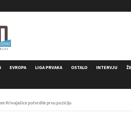
6
EVROPA
LIGA PRVAKA
OSTALO
INTERVJU
Ž
 Krivajašice potvrdile prvu poziciju