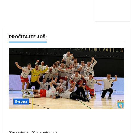
Nadam se
iskoraku
PROČITAJTE JOŠ:
Evropa
Rukometaši Izviđača saznali protivnike u grupi
Evropske lige
Redakcija
17. Jula 2026.