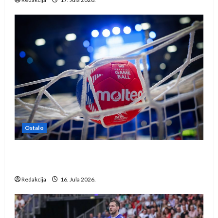
Ostalo
IHF ukinuo suspenziju: Rusija i Bjelorusija
vraćaju se u međunarodni rukomet
Redakcija
16. Jula 2026.