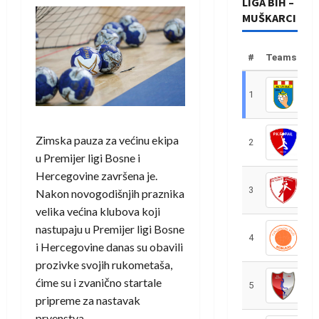
LIGA BIH –
MUŠKARCI
#
Teams
1
R
Zimska pauza za većinu ekipa
2
R
u Premijer ligi Bosne i
Hercegovine završena je.
3
R
Nakon novogodišnjih praznika
velika većina klubova koji
nastupaju u Premijer ligi Bosne
4
R
i Hercegovine danas su obavili
prozivke svojih rukometaša,
ćime su i zvanično startale
5
R
pripreme za nastavak
prvenstva.