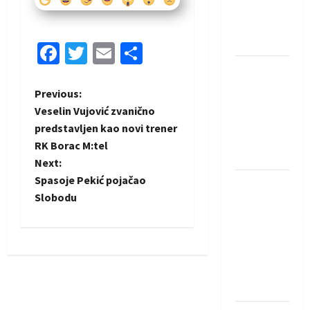
Rhein-
Neckar
Löwena
Facebook
Twitter
Email
Share
Dragan
Marković
P
Previous:
preuzeo
Veselin Vujović zvanično
tuniški
o
predstavljen kao novi trener
Club
RK Borac M:tel
s
Africain
Next:
t
Spasoje Pekić pojačao
Pobjeda
Slobodu
omladinske
n
reprezentacije
BiH na
a
otvaranju
v
Evropskog
prvenstva
i