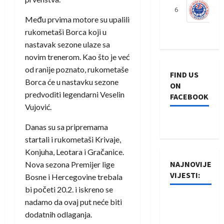
6
S
Među prvima motore su upalili
rukometaši Borca koji u
nastavak sezone ulaze sa
novim trenerom. Kao što je već
od ranije poznato, rukometaše
FIND US
Borca će u nastavku sezone
ON
predvoditi legendarni Veselin
FACEBOOK
Vujović.
Danas su sa pripremama
startali i rukometaši Krivaje,
Konjuha, Leotara i Gračanice.
NAJNOVIJE
Nova sezona Premijer lige
VIJESTI:
Bosne i Hercegovine trebala
bi početi 20.2. i iskreno se
Rukometaši
nadamo da ovaj put neće biti
Izviđača
dodatnih odlaganja.