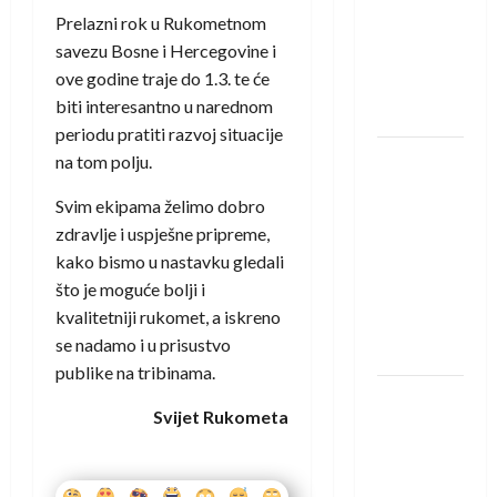
saznali
Prelazni rok u Rukometnom
protivnike
savezu Bosne i Hercegovine i
u grupi
ove godine traje do 1.3. te će
Evropske
biti interesantno u narednom
lige
periodu pratiti razvoj situacije
IHF ukinuo
na tom polju.
suspenziju:
Svim ekipama želimo dobro
Rusija i
zdravlje i uspješne pripreme,
Bjelorusija
kako bismo u nastavku gledali
vraćaju se
što je moguće bolji i
u
kvalitetniji rukomet, a iskreno
međunarodni
se nadamo i u prisustvo
rukomet
publike na tribinama.
Kentin
Svijet Rukometa
Mahé
novo
pojačanje