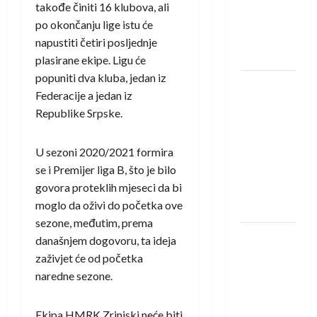
protivnike
takođe činiti 16 klubova, ali
u grupi
po okončanju lige istu će
Evropske
napustiti četiri posljednje
lige
plasirane ekipe. Ligu će
popuniti dva kluba, jedan iz
IHF ukinuo
Federacije a jedan iz
suspenziju:
Republike Srpske.
Rusija i
Bjelorusija
U sezoni 2020/2021 formira
vraćaju se
se i Premijer liga B, što je bilo
u
govora proteklih mjeseci da bi
međunarodni
moglo da oživi do početka ove
rukomet
sezone, međutim, prema
Kentin
današnjem dogovoru, ta ideja
Mahé
zaživjet će od početka
novo
naredne sezone.
pojačanje
Rhein-
Ekipa HMRK Zrinjski neće biti