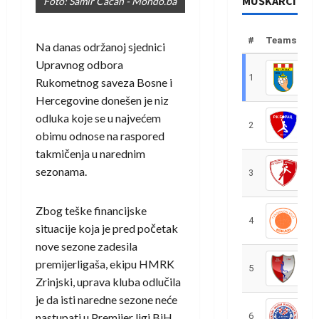
MUŠKARCI
Foto: Samir Cacan - Mondo.ba
#
Teams
Na danas održanoj sjednici
Upravnog odbora
1
R
Rukometnog saveza Bosne i
Hercegovine donešen je niz
odluka koje se u najvećem
2
R
obimu odnose na raspored
takmičenja u narednim
sezonama.
3
R
Zbog teške financijske
4
R
situacije koja je pred početak
nove sezone zadesila
premijerligaša, ekipu HMRK
5
R
Zrinjski, uprava kluba odlučila
je da isti naredne sezone neće
nastupati u Premijer ligi BiH.
6
S