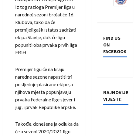
Iz tog razloga Premijer liga u
narednoj sezoni brojat će 16.
klubova, tako da će
premijeligaški status zadržati
ekipa Slavije, dok će ligu
FIND US
ON
popuniti oba prvaka prvih liga
FACEBOOK
FBiH.
Premijer ligu će na kraju
naredne sezone napustiti tri
posljednje plasirane ekipe, a
njihova mjesta popunjavaju
NAJNOVIJE
VIJESTI:
prvaka Federalne lige sjever i
jug, i prvak Republike Srpske.
Rukometaši
Izviđača
Takođe, donešene ja odluka da
saznali
će u sezoni 2020/2021 ligu