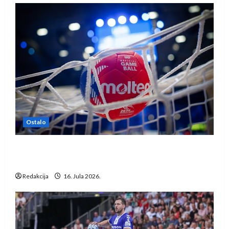
Ostalo
IHF ukinuo suspenziju: Rusija i Bjelorusija
vraćaju se u međunarodni rukomet
Redakcija
16. Jula 2026.