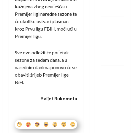
Neckar
kažnjena zbog neučešća u
Löwena
Premijer ligi naredne sezone te
će ukoliko ostvari plasman
Dragan
kroz Prvu ligu FBiH, moći uči u
Marković
Premijer ligu.
preuzeo
tuniški
Club
Sve ovo odložit će početak
Africain
sezone za sedam dana, a u
narednim danima ponovo će se
Pobjeda
obaviti žrijeb Premijer lige
omladinske
BiH.
reprezentacije
BiH na
Svijet Rukometa
otvaranju
Evropskog
prvenstva
Amar Herić