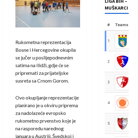
LIGA BIH –
MUŠKARCI
#
Teams
1
R
Rukometna reprezentacija
Bosne i Hercegovine okupila
se jučer u poslijepodnevnim
2
R
satima na Ilidži, gdje će se
pripremati za prijateljske
susreta sa Crnom Gorom.
3
R
Ovo okupljanje reprezentacije
4
R
planirano je u okviru priprema
za nadolazeće evropsko
rukometno prvenstvo koje je
5
R
na rasporedu narednog
januara u Austriji, Švedskoj i