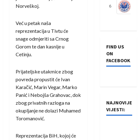
Norveškoj.
6
S
Već u petak naša
reprezentacija u Tivtu će
snage odmjeriti sa Crnog
Gorom te dan kasnije u
FIND US
ON
Cetinju.
FACEBOOK
Prijateljske utakmice zbog
povreda propustit će Ivan
Karačić, Marin Vegar, Marko
Panić i Nebojša Grahovac, dok
NAJNOVIJE
zbog privatnih razloga na
VIJESTI:
okupljanje ne dolazi Muhamed
Toromanović.
Rukometaši
Izviđača
Reprezentacija BiH, kojoj će