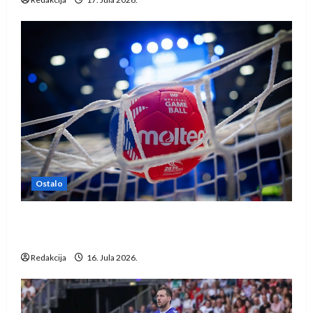
Ostalo
IHF ukinuo suspenziju: Rusija i Bjelorusija
vraćaju se u međunarodni rukomet
Redakcija
16. Jula 2026.