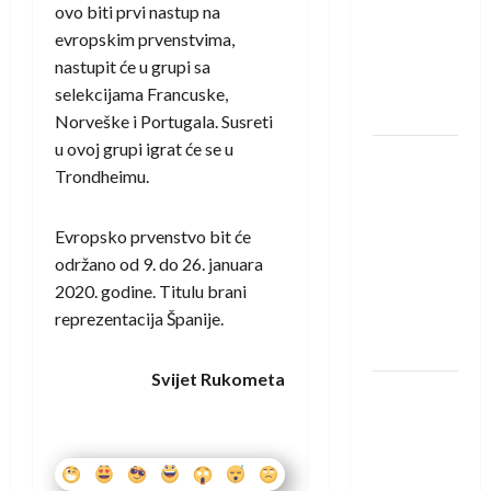
saznali
ovo biti prvi nastup na
protivnike
evropskim prvenstvima,
u grupi
nastupit će u grupi sa
Evropske
selekcijama Francuske,
lige
Norveške i Portugala. Susreti
u ovoj grupi igrat će se u
IHF ukinuo
Trondheimu.
suspenziju:
Rusija i
Evropsko prvenstvo bit će
Bjelorusija
održano od 9. do 26. januara
vraćaju se
2020. godine. Titulu brani
u
reprezentacija Španije.
međunarodni
rukomet
Svijet Rukometa
Kentin
Mahé
novo
pojačanje