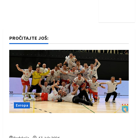
Nadam se
iskoraku
PROČITAJTE JOŠ:
Evropa
Rukometaši Izviđača saznali protivnike u grupi
Evropske lige
Redakcija
17. Jula 2026.