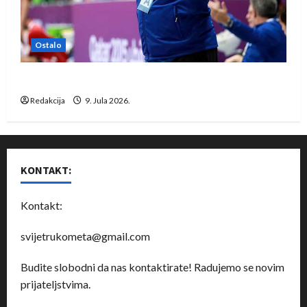
Ostalo
Dragan Marković preuzeo tuniški Club Africain
Redakcija
9. Jula 2026.
KONTAKT:
Kontakt:
svijetrukometa@gmail.com
Budite slobodni da nas kontaktirate! Radujemo se novim
prijateljstvima.