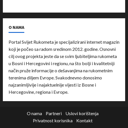
O NAMA
Portal Svijet Rukometa je specijalizirani internet magazin
koji je počeo sa radom sredinom 2012. godine. Osnovni
cilj ovog projekta jeste da se svim ljubiteljima rukometa
u Bosni i Hercegovini i regionu, na što bolji i kvalitetniji
način pruže informacije o dešavanjima na rukometnim
terenima diljem Evrope. Svakodnevno donosimo
najzanimljivije i najaktuelnije vijesti iz Bosne i
Hercegovine, regiona i Evrope.
O nama
Partneri
Uslovi korištenja
Privatnost korisnika
Kontakt