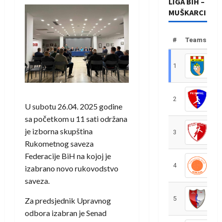
LIGA BIH –
MUŠKARCI
#
Teams
1
R
2
R
U subotu 26.04. 2025 godine
sa početkom u 11 sati održana
je izborna skupština
3
R
Rukometnog saveza
Federacije BiH na kojoj je
4
R
izabrano novo rukovodstvo
saveza.
5
R
Za predsjednik Upravnog
odbora izabran je Senad