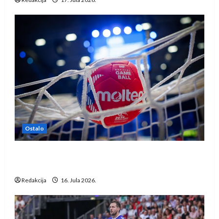
Ostalo
IHF ukinuo suspenziju: Rusija i Bjelorusija
vraćaju se u međunarodni rukomet
Redakcija
16. Jula 2026.