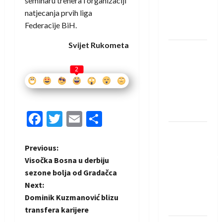
seminaru trenera i organizaciji
Rhein-
natjecanja prvih liga
Neckar
Federacije BiH.
Löwena
Svijet Rukometa
Dragan
Marković
2
preuzeo
tuniški
Club
Africain
Facebook
Twitter
Email
Share
Pobjeda
omladinske
P
Previous:
reprezentacije
Visočka Bosna u derbiju
o
BiH na
sezone bolja od Gradačca
otvaranju
Next:
s
Evropskog
Dominik Kuzmanović blizu
prvenstva
t
transfera karijere