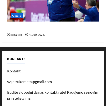
Ostalo
Dragan Marković preuzeo tuniški Club Africain
Redakcija
9. Jula 2026.
KONTAKT:
Kontakt:
svijetrukometa@gmail.com
Budite slobodni da nas kontaktirate! Radujemo se novim
prijateljstvima.