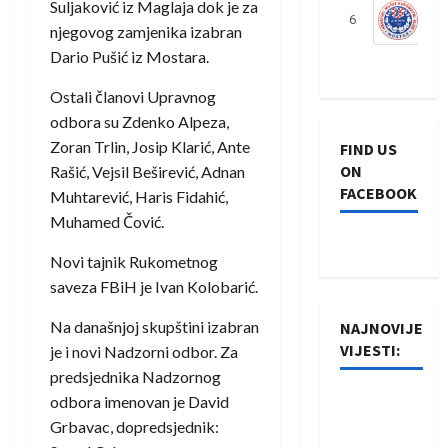
Suljaković iz Maglaja dok je za
6
S
njegovog zamjenika izabran
Dario Pušić iz Mostara.
Ostali članovi Upravnog
odbora su Zdenko Alpeza,
Zoran Trlin, Josip Klarić, Ante
FIND US
ON
Rašić, Vejsil Beširević, Adnan
FACEBOOK
Muhtarević, Haris Fidahić,
Muhamed Čović.
Novi tajnik Rukometnog
saveza FBiH je Ivan Kolobarić.
Na današnjoj skupštini izabran
NAJNOVIJE
VIJESTI:
je i novi Nadzorni odbor. Za
predsjednika Nadzornog
Rukometaši
odbora imenovan je David
Izviđača
Grbavac, dopredsjednik: