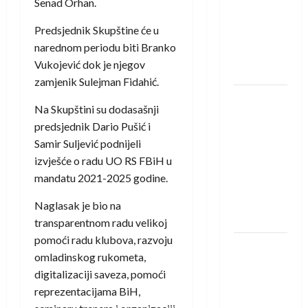
saznali
Senad Orhan.
protivnike
Predsjednik Skupštine će u
u grupi
narednom periodu biti Branko
Evropske
Vukojević dok je njegov
lige
zamjenik Sulejman Fidahić.
IHF ukinuo
Na Skupštini su dodasašnji
suspenziju:
predsjednik Dario Pušić i
Rusija i
Samir Suljević podnijeli
Bjelorusija
izvješće o radu UO RS FBiH u
vraćaju se
mandatu 2021-2025 godine.
u
međunarodni
Naglasak je bio na
rukomet
transparentnom radu velikoj
pomoći radu klubova, razvoju
Kentin
omladinskog rukometa,
Mahé
digitalizaciji saveza, pomoći
novo
reprezentacijama BiH,
pojačanje