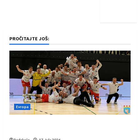
Nadam se
iskoraku
PROČITAJTE JOŠ:
Evropa
Rukometaši Izviđača saznali protivnike u grupi
Evropske lige
Redakcija
17. Jula 2026.