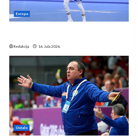
Evropa
Kentin Mahé novo pojačanje Rhein-Neckar
Löwena
Redakcija
16. Jula 2026.
Ostalo