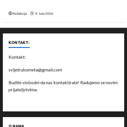
Dragan Marković preuzeo tuniški Club Africain
Redakcija
9. Jula 2026.
KONTAKT:
Kontakt:
svijetrukometa@gmail.com
Budite slobodni da nas kontaktirate! Radujemo se novim
prijateljstvima.
O NAMA