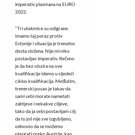
imperativ plasmana na EURO
2022.
“Tri utakmice su odigrane.
Imamo taj poraz protiv
Estonije i situacija je trenutno
dosta složena. Nije mi niko
postavljao imperativ. Rečeno
je da bez obzira na ove
kvalifikacije idemo u sljedeći
ciklus kvalifikacija. Međutim,
trenerski posao je takav da
sami sebi morate nametati
zahtjeve i nekakve ciljeve,
tako da ja sebi postavljam cilj
da tu još nije sve izgubljeno,
odnosno da se možemo
plasirati preko Austrije, kao