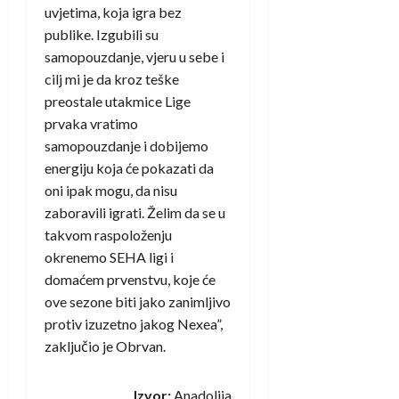
uvjetima, koja igra bez
publike. Izgubili su
samopouzdanje, vjeru u sebe i
cilj mi je da kroz teške
preostale utakmice Lige
prvaka vratimo
samopouzdanje i dobijemo
energiju koja će pokazati da
oni ipak mogu, da nisu
zaboravili igrati. Želim da se u
takvom raspoloženju
okrenemo SEHA ligi i
domaćem prvenstvu, koje će
ove sezone biti jako zanimljivo
protiv izuzetno jakog Nexea”,
zaključio je Obrvan.
Izvor:
Anadolija