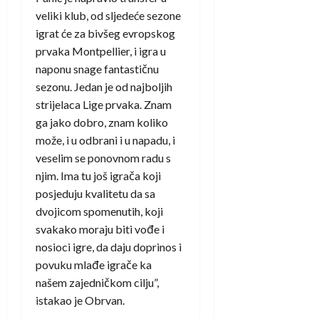
veliki klub, od sljedeće sezone
igrat će za bivšeg evropskog
prvaka Montpellier, i igra u
naponu snage fantastičnu
sezonu. Jedan je od najboljih
strijelaca Lige prvaka. Znam
ga jako dobro, znam koliko
može, i u odbrani i u napadu, i
veselim se ponovnom radu s
njim. Ima tu još igrača koji
posjeduju kvalitetu da sa
dvojicom spomenutih, koji
svakako moraju biti vođe i
nosioci igre, da daju doprinos i
povuku mlađe igrače ka
našem zajedničkom cilju”,
istakao je Obrvan.