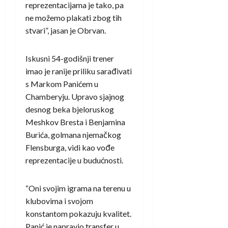
reprezentacijama je tako, pa
ne možemo plakati zbog tih
stvari”, jasan je Obrvan.
Iskusni 54-godišnji trener
imao je ranije priliku sarađivati
s Markom Panićem u
Chamberyju. Upravo sjajnog
desnog beka bjeloruskog
Meshkov Bresta i Benjamina
Burića, golmana njemačkog
Flensburga, vidi kao vođe
reprezentacije u budućnosti.
“Oni svojim igrama na terenu u
klubovima i svojom
konstantom pokazuju kvalitet.
Panić je napravio transfer u