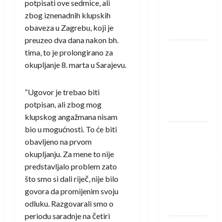
potpisati ove sedmice, ali
Rhein-
zbog iznenadnih klupskih
Neckar
obaveza u Zagrebu, koji je
Löwena
preuzeo dva dana nakon bh.
Dragan
tima, to je prolongirano za
Marković
okupljanje 8. marta u Sarajevu.
preuzeo
tuniški
“Ugovor je trebao biti
Club
potpisan, ali zbog mog
Africain
klupskog angažmana nisam
bio u mogućnosti. To će biti
Pobjeda
obavljeno na prvom
omladinske
okupljanju. Za mene to nije
reprezentacije
predstavljalo problem zato
BiH na
što smo si dali riječ, nije bilo
otvaranju
govora da promijenim svoju
Evropskog
odluku. Razgovarali smo o
prvenstva
periodu saradnje na četiri