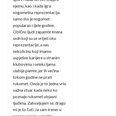
njemu, kao i kada igra
nogometna reprezentacija,
samo što je nogomet
popularan cijele godine.
Obično ljudi zapamte imena
onih koji su se vrtjeli oko
reprezentacije, a nas
nekolicinu koji imamo
uspješne karijere u stranim
klubovima i selekcijama
slabije pamte, jer ih većina
tokom godine ne prati
rukomet. Onda je to jedna vrlo
važna stvar kada neko ko
poznaje rukomet objasni
ljudima. Zahvaljujem se, drago
mi je to čuti. Ja sam trener u
naponu snage, u zrelim