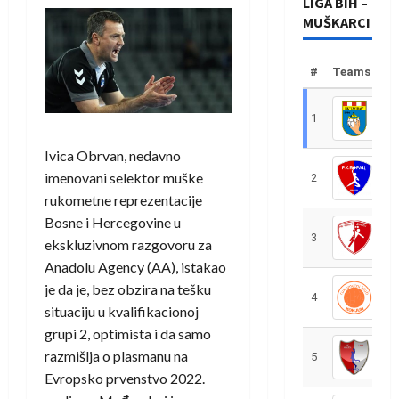
LIGA BIH –
MUŠKARCI
#
Teams
1
R
Ivica Obrvan, nedavno
imenovani selektor muške
2
R
rukometne reprezentacije
Bosne i Hercegovine u
3
R
ekskluzivnom razgovoru za
Anadolu Agency (AA), istakao
je da je, bez obzira na tešku
4
R
situaciju u kvalifikacionoj
grupi 2, optimista i da samo
razmišlja o plasmanu na
5
R
Evropsko prvenstvo 2022.