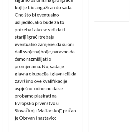
Nadam se
koji je bio angažiran do sada.
iskoraku
Ono što bi eventualno
uslijedilo, ako bude za to
potreba i ako se vidi da ti
stariji igrači trebaju
eventualno zamjene, da su oni
dali svoje najbolje, naravno da
ćemo razmišljati o
promjenama. No, sada je
glavna okupacija i glavni cilj da
završimo ove kvalifikacije
uspješno, odnosno da se
probamo plasirati na
Evropsko prvenstvo u
Slovačkoj i Mađarskoj“, pričao
je Obrvan i nastavio: