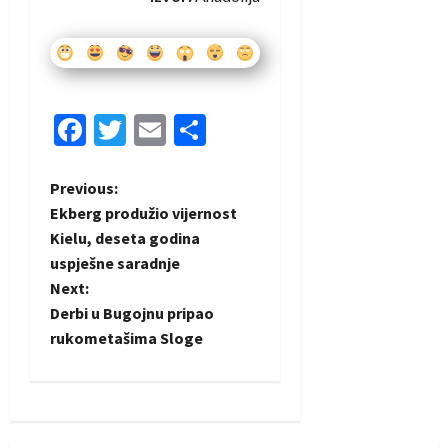
Facebook
Twitter
Email
Share
P
Previous:
Ekberg produžio vijernost
o
Kielu, deseta godina
uspješne saradnje
s
Next:
t
Derbi u Bugojnu pripao
rukometašima Sloge
n
a
v