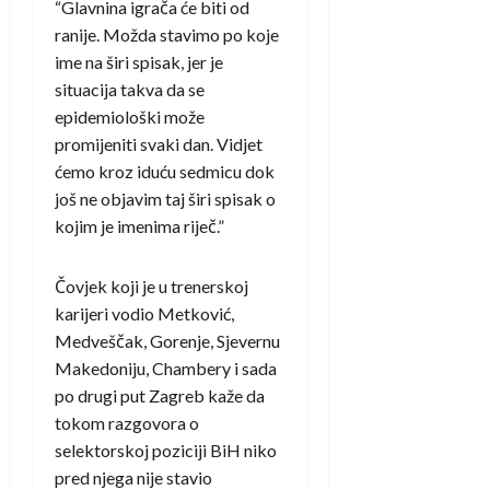
“Glavnina igrača će biti od
ranije. Možda stavimo po koje
ime na širi spisak, jer je
situacija takva da se
epidemiološki može
promijeniti svaki dan. Vidjet
ćemo kroz iduću sedmicu dok
još ne objavim taj širi spisak o
kojim je imenima riječ.”
Čovjek koji je u trenerskoj
karijeri vodio Metković,
Medveščak, Gorenje, Sjevernu
Makedoniju, Chambery i sada
po drugi put Zagreb kaže da
tokom razgovora o
selektorskoj poziciji BiH niko
pred njega nije stavio