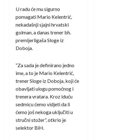
U radu će mu sigurno
pomagati Mario Kelentrić,
nekadašnji sjajni hrvatski
golman, a danas trener bh.
premijerligaša Sloge iz
Doboja.
“Za sada je definirano jedno
ime, a to je Mario Kelentrić,
trener Sloge iz Doboja, koji će
obavljati ulogu pomoćnog i
trenera vratara. Kroz iduću
sedmicu ćemo vidjeti da li
ćemo još nekoga uključiti u
stručni stožer”, otkrio je
selektor BiH.