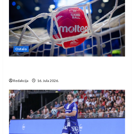
Ostalo
IHF ukinuo suspenziju: Rusija i Bjelorusija
vraćaju se u međunarodni rukomet
Redakcija
16. Jula 2026.