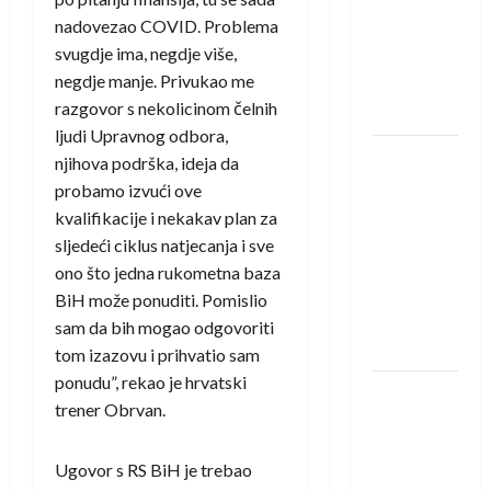
saznali
nadovezao COVID. Problema
protivnike
svugdje ima, negdje više,
u grupi
negdje manje. Privukao me
Evropske
razgovor s nekolicinom čelnih
lige
ljudi Upravnog odbora,
IHF ukinuo
njihova podrška, ideja da
suspenziju:
probamo izvući ove
Rusija i
kvalifikacije i nekakav plan za
Bjelorusija
sljedeći ciklus natjecanja i sve
vraćaju se
ono što jedna rukometna baza
u
BiH može ponuditi. Pomislio
međunarodni
sam da bih mogao odgovoriti
rukomet
tom izazovu i prihvatio sam
ponudu”, rekao je hrvatski
Kentin
trener Obrvan.
Mahé
novo
Ugovor s RS BiH je trebao
pojačanje