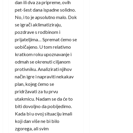
dan ili dva za pripreme, ovih
pet-šest dana ispadne solidno.
No, i to je apsolutno malo. Dok
se igrači aklimatiziraju,
pozdrave s rodbinom i
prijateljima… Spremat ćemo se
uobičajeno. U tom relativno
kratkom roku upoznavanje i
odmah se okrenuti ciljanom
protivniku. Analizirati njihov
način igre i napraviti nekakav
plan, kojeg ćemo se
pridržavati za tu prvu
utakmicu. Nadam se da će to
biti dovoljno da pobijedimo.
Kada bi u ovoj situaciju imali
koji dan više ne bi bilo
zgorega, ali svim