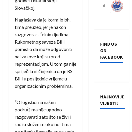
godine u Mađarskoj i
6
S
Slovačkoj.
Naglašava da je kormilo bh.
tima preuzeo, jer je nakon
razgovora s čelnim ljudima
Rukometnog saveza BiH
FIND US
pomislio da može odgovoriti
ON
na izazove koji su pred
FACEBOOK
reprezentacijom. U tom ga nije
spriječila ni činjenica da je RS
BiH u posljednje vrijeme u
organizacionim problemima.
NAJNOVIJE
“O logistici na našim
VIJESTI:
područjima nije ugodno
razgovarati zato što se živi i
Rukometaši
radi u složenim okolnostima
Izviđača
po pitanju finansija, tu se sada