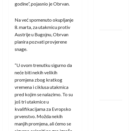
Amar Herić
godine”, pojasnio je Obrvan.
novi je
rukometaš
Na već spomenuto okupljanje
Krivaje
8. marta, za utakmicu protiv
Austrije u Bugojnu, Obrvan
RK Izviđač
planira pozvati provjerene
Agram
snage.
izborio
nastup u
EHF
“U ovom trenutku sigurno da
European
neće biti nekih velikih
League za
promjena zbog kratkog
sezonu
vremena i ciklusa utakmica
2026./2027.
pred kojim se nalazimo. To su
još tri utakmice u
Horvat
kvalifikacijama za Evropsko
trener
prvenstvo. Možda nekih
obnovljenog
manjih promjena, ali ćemo se
Zagreba:
sigurno osloniti na gro igrača