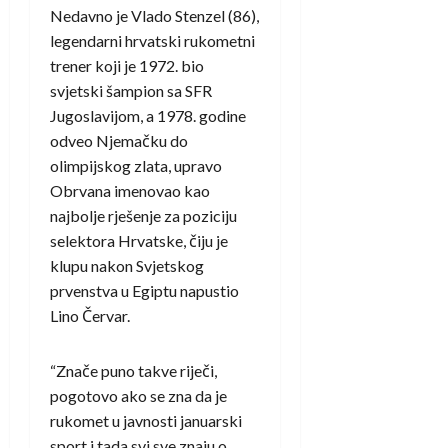
Nedavno je Vlado Stenzel (86),
legendarni hrvatski rukometni
trener koji je 1972. bio
svjetski šampion sa SFR
Jugoslavijom, a 1978. godine
odveo Njemačku do
olimpijskog zlata, upravo
Obrvana imenovao kao
najbolje rješenje za poziciju
selektora Hrvatske, čiju je
klupu nakon Svjetskog
prvenstva u Egiptu napustio
Lino Červar.
“Znače puno takve riječi,
pogotovo ako se zna da je
rukomet u javnosti januarski
sport i tada svi sve znaju o