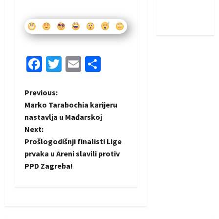
Nadam se
iskoraku
Facebook
Twitter
Email
Share
P
Previous:
Marko Tarabochia karijeru
o
nastavlja u Mađarskoj
Next:
s
Prošlogodišnji finalisti Lige
t
prvaka u Areni slavili protiv
PPD Zagreba!
n
a