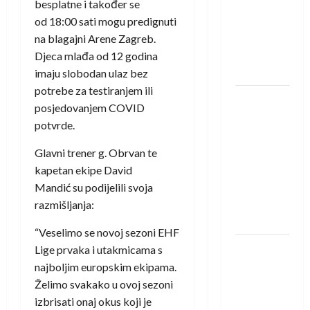
saznali
besplatne i također se
protivnike
od 18:00 sati mogu predignuti
u grupi
na blagajni Arene Zagreb.
Evropske
Djeca mlađa od 12 godina
lige
imaju slobodan ulaz bez
potrebe za testiranjem ili
IHF ukinuo
posjedovanjem COVID
suspenziju:
potvrde.
Rusija i
Bjelorusija
Glavni trener g. Obrvan te
vraćaju se
kapetan ekipe David
u
Mandić su podijelili svoja
međunarodni
razmišljanja:
rukomet
“Veselimo se novoj sezoni EHF
Kentin
Lige prvaka i utakmicama s
Mahé
najboljim europskim ekipama.
novo
Želimo svakako u ovoj sezoni
pojačanje
izbrisati onaj okus koji je