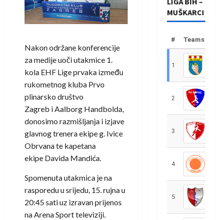
LIGA BIH –
MUŠKARCI
#
Teams
Nakon održane konferencije
za medije uoči utakmice 1.
1
R
kola EHF Lige prvaka između
rukometnog kluba Prvo
plinarsko društvo
2
R
Zagreb i Aalborg Handbolda,
donosimo razmišljanja i izjave
3
R
glavnog trenera ekipe g. Ivice
Obrvana te kapetana
ekipe Davida Mandića.
4
R
Spomenuta utakmica je na
rasporedu u srijedu, 15. rujna u
5
R
20:45 sati uz izravan prijenos
na Arena Sport televiziji.