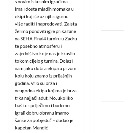
s novim iskusnim igračima.
Amar Herić
Ima i dosta mladih momaka u
novi je
ekipi koji će uz njih sigurno
rukometaš
više raditi i napredovati. Zaista
Krivaje
želimo ponoviti igre prikazane
RK Izviđač
na SEHA Final4 turniru u Zadru
Agram
te posebno atmosferu i
izborio
zajedništvo koje nas je krasilo
nastup u
tokom cijelog turnira. Dolazi
EHF
nam jako dobra ekipa u prvom
European
kolu koju znamo iz prijašnjih
League za
godina. Vrlo su brza i
sezonu
neugodna ekipa kojima je brza
2026./2027.
trka najjači adut. No, ukoliko
baš to spriječimo i budemo
Horvat
igrali dobru obranu imamo
trener
šanse za pobjedu.” – dodao je
obnovljenog
kapetan Mandić
Zagreba: