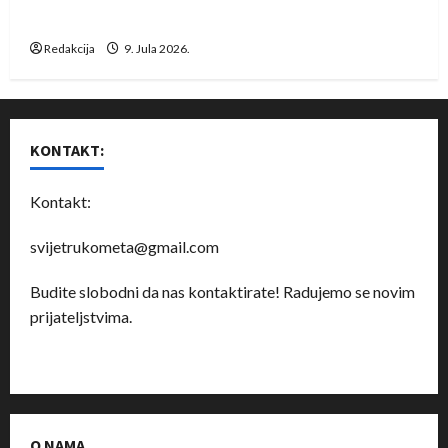
Dragan Marković preuzeo tuniški Club Africain
Redakcija
9. Jula 2026.
KONTAKT:
Kontakt:
svijetrukometa@gmail.com
Budite slobodni da nas kontaktirate! Radujemo se novim
prijateljstvima.
O NAMA