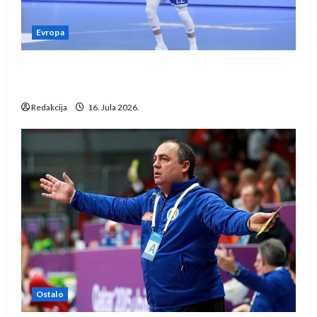
Evropa
Kentin Mahé novo pojačanje Rhein-Neckar
Löwena
Redakcija
16. Jula 2026.
Ostalo