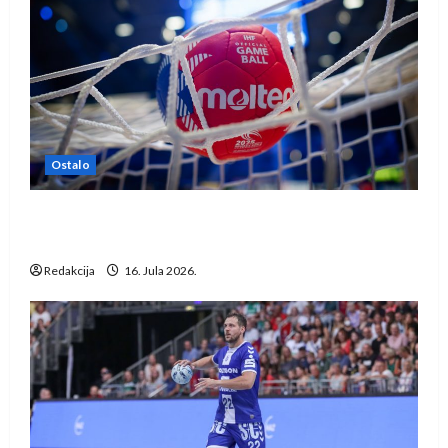
Ostalo
IHF ukinuo suspenziju: Rusija i Bjelorusija
vraćaju se u međunarodni rukomet
Redakcija
16. Jula 2026.