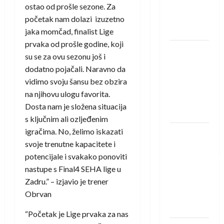
Rhein-
ostao od prošle sezone. Za
Neckar
početak nam dolazi izuzetno
Löwena
jaka momčad, finalist Lige
prvaka od prošle godine, koji
Dragan
su se za ovu sezonu još i
Marković
dodatno pojačali. Naravno da
preuzeo
vidimo svoju šansu bez obzira
tuniški
na njihovu ulogu favorita.
Club
Dosta nam je složena situacija
Africain
s ključnim ali ozljeđenim
igračima. No, želimo iskazati
Pobjeda
svoje trenutne kapacitete i
omladinske
potencijale i svakako ponoviti
reprezentacije
nastupe s Final4 SEHA lige u
BiH na
Zadru.” – izjavio je trener
otvaranju
Obrvan
Evropskog
prvenstva
“Početak je Lige prvaka za nas