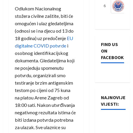
6
S
Odlukom Nacionalnog
stožera civilne zaštite, biti će
omogućen i ulaz gledateljima
(odnosi se i na djecu od 13 do
18 godina) uz predočenje
EU
FIND US
digitalne COVID potvrde
i
ON
osobnog identifikacijskog
FACEBOOK
dokumenta. Gledateljima koji
ne posjeduju spomenutu
potvrdu, organizirali smo
testiranje brzim antigenskim
testom po cijeni od 75 kuna
NAJNOVIJE
na platou Arene Zagreb od
VIJESTI:
18:00 sati. Nakon utvrđivanja
negativnog rezultata istima će
Rukometaši
biti izdana potvrda potrebna
Izviđača
za ulazak. Sve ulaznice su