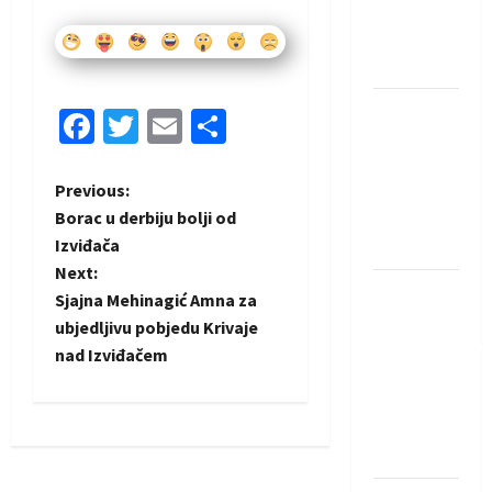
Rhein-
Neckar
Löwena
Dragan
Facebook
Twitter
Email
Share
Marković
preuzeo
P
Previous:
tuniški
Borac u derbiju bolji od
Club
o
Izviđača
Africain
Next:
s
Pobjeda
Sjajna Mehinagić Amna za
omladinske
t
ubjedljivu pobjedu Krivaje
reprezentacije
nad Izviđačem
n
BiH na
otvaranju
a
Evropskog
prvenstva
v