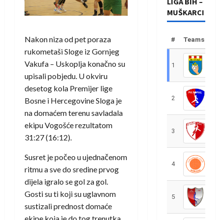
LIGA BIH –
MUŠKARCI
Nakon niza od pet poraza
#
Teams
rukometaši Sloge iz Gornjeg
Vakufa – Uskoplja konačno su
1
R
upisali pobjedu. U okviru
desetog kola Premijer lige
2
R
Bosne i Hercegovine Sloga je
na domaćem terenu savladala
ekipu Vogošće rezultatom
3
R
31:27 (16:12).
Susret je počeo u ujednačenom
4
R
ritmu a sve do sredine prvog
dijela igralo se gol za gol.
Gosti su ti koji su uglavnom
5
R
sustizali prednost domaće
ekipe koja je do tog trenutka