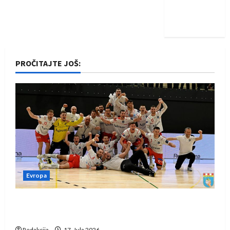
Nadam se
iskoraku
PROČITAJTE JOŠ:
Evropa
Rukometaši Izviđača saznali protivnike u grupi
Evropske lige
Redakcija
17. Jula 2026.