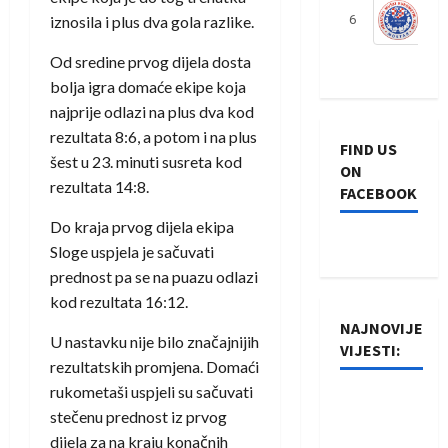
iznosila i plus dva gola razlike.
6
S
Od sredine prvog dijela dosta
bolja igra domaće ekipe koja
najprije odlazi na plus dva kod
rezultata 8:6, a potom i na plus
FIND US
šest u 23. minuti susreta kod
ON
rezultata 14:8.
FACEBOOK
Do kraja prvog dijela ekipa
Sloge uspjela je sačuvati
prednost pa se na puazu odlazi
kod rezultata 16:12.
NAJNOVIJE
U nastavku nije bilo značajnijih
VIJESTI:
rezultatskih promjena. Domaći
rukometaši uspjeli su sačuvati
Rukometaši
stečenu prednost iz prvog
Izviđača
dijela za na kraju konačnih