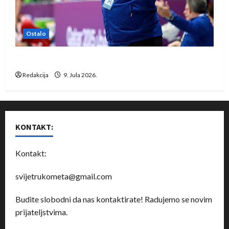
Ostalo
Dragan Marković preuzeo tuniški Club Africain
Redakcija
9. Jula 2026.
KONTAKT:
Kontakt:
svijetrukometa@gmail.com
Budite slobodni da nas kontaktirate! Radujemo se novim
prijateljstvima.