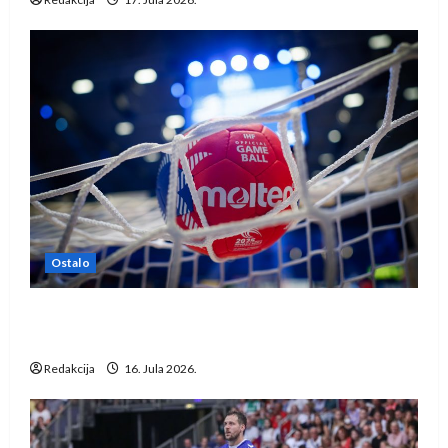
Ostalo
IHF ukinuo suspenziju: Rusija i Bjelorusija
vraćaju se u međunarodni rukomet
Redakcija
16. Jula 2026.