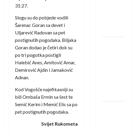
saznali
31:27.
protivnike
u grupi
Slogu su do pobjede vodili
Evropske
Šarenac Goran sa devet i
lige
Uljarević Radovan sa pet
postignutih pogodaka. Biljaka
IHF ukinuo
Goran dodao je četiri dok su
suspenziju:
po tri pogotka postigli
Rusija i
Halebić Anes, Amitović Amar,
Bjelorusija
Demirović Ajdin i Jamaković
vraćaju se
Adnan.
u
međunarodni
Kod Vogošće najefikasniji su
rukomet
bili Ombaša Ermin sa šest te
Semić Kerim i Memić Elis sa po
Kentin
pet postignutih pogodaka.
Mahé
novo
Svijet Rukometa
pojačanje