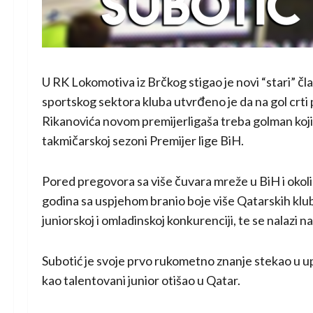
U RK Lokomotiva iz Brčkog stigao je novi “stari” čl
sportskog sektora kluba utvrđeno je da na gol crt
Rikanovića novom premijerligaša treba golman koji 
takmičarskoj sezoni Premijer lige BiH.
Pored pregovora sa više čuvara mreže u BiH i okolin
godina sa uspjehom branio boje više Qatarskih klubo
juniorskoj i omladinskoj konkurenciji, te se nalazi n
Subotić je svoje prvo rukometno znanje stekao u up
kao talentovani junior otišao u Qatar.