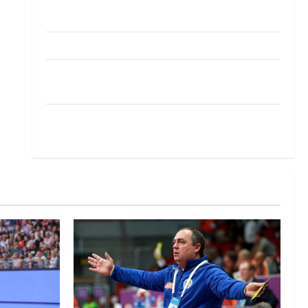
Pobjeda omladinske reprezentacije BiH na
otvaranju Evropskog prvenstva
Amar Herić novi je rukometaš Krivaje
RK Izviđač Agram izborio nastup u EHF
European League za sezonu 2026./2027.
Horvat trener obnovljenog Zagreba: Nadam se
iskoraku