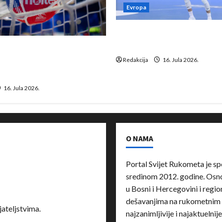
Evropa
Kentin Mahé novo pojačanj
Neckar Löwena
suspenziju: Rusija i
a vraćaju se u međunarodni
Redakcija
16. Jula 2026.
16. Jula 2026.
O NAMA
Portal Svijet Rukometa je sp
sredinom 2012. godine. Osnov
u Bosni i Hercegovini i region
dešavanjima na rukometnim 
ateljstvima.
najzanimljivije i najaktuelnij