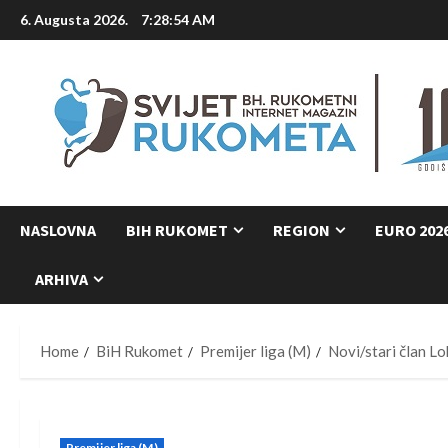
Skip
6. Augusta 2026.
7:28:54 AM
to
content
NASLOVNA
BIH RUKOMET
REGION
EURO 202
ARHIVA
Home
BiH Rukomet
Premijer liga (M)
Novi/stari član L
Premijer liga (M)