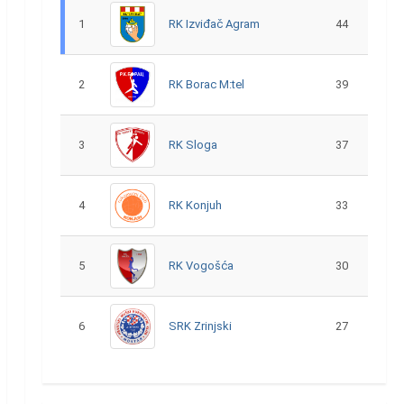
1
RK Izviđač Agram
44
2
RK Borac M:tel
39
3
RK Sloga
37
4
RK Konjuh
33
5
RK Vogošća
30
6
SRK Zrinjski
27