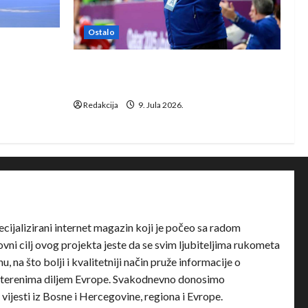
Ostalo
e Rhein-
Dragan Marković preuzeo tuniški
Club Africain
Redakcija
9. Jula 2026.
ecijalizirani internet magazin koji je počeo sa radom
ni cilj ovog projekta jeste da se svim ljubiteljima rukometa
u, na što bolji i kvalitetniji način pruže informacije o
terenima diljem Evrope. Svakodnevno donosimo
e vijesti iz Bosne i Hercegovine, regiona i Evrope.