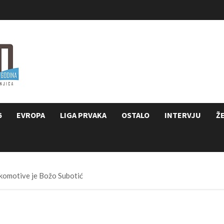
6
EVROPA
LIGA PRVAKA
OSTALO
INTERVJU
Ž
okomotive je Božo Subotić