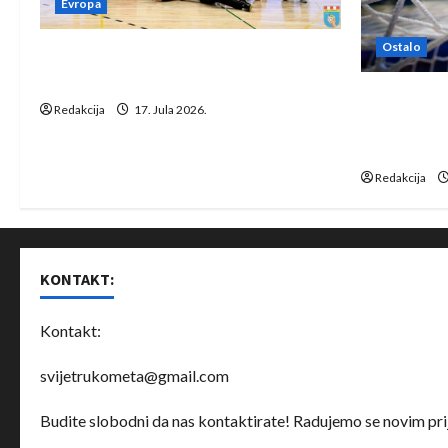
Evropa
Ostalo
Rukometaši Izviđača saznali
protivnike u grupi Evropske lige
IHF ukinuo 
Redakcija
17. Jula 2026.
Bjelorusij
rukomet
Redakcija
KONTAKT:
Kontakt:
svijetrukometa@gmail.com
Budite slobodni da nas kontaktirate! Radujemo se novim prij