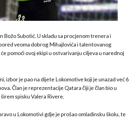
an Božo Subotić. U skladu sa procjenom trenera i
i pored veoma dobrog Mihajlovića i talentovanog
će pomoći ovoj ekipi u ostvarivanju ciljeva u narednoj
i, izbor je pao na dijete Lokomotive koji je unazad već 6
va. Član je reprezentacije Qatara čiji je član bio u
a širem spisku Valera Rivere.
ravo u Lokomotivi gdje je prošao omladinsku školu, te