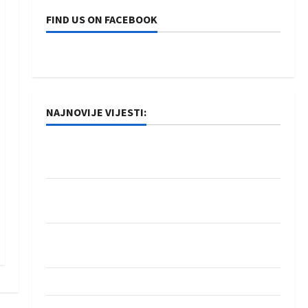
FIND US ON FACEBOOK
NAJNOVIJE VIJESTI:
Rukometaši Izviđača saznali protivnike u grupi
Evropske lige
IHF ukinuo suspenziju: Rusija i Bjelorusija
vraćaju se u međunarodni rukomet
Kentin Mahé novo pojačanje Rhein-Neckar
Löwena
Dragan Marković preuzeo tuniški Club Africain