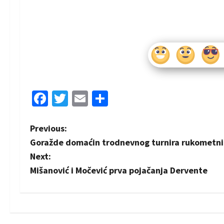
Facebook
Twitter
Email
Share
P
Previous:
Goražde domaćin trodnevnog turnira rukometni
o
Next:
s
Mišanović i Močević prva pojačanja Dervente
t
n