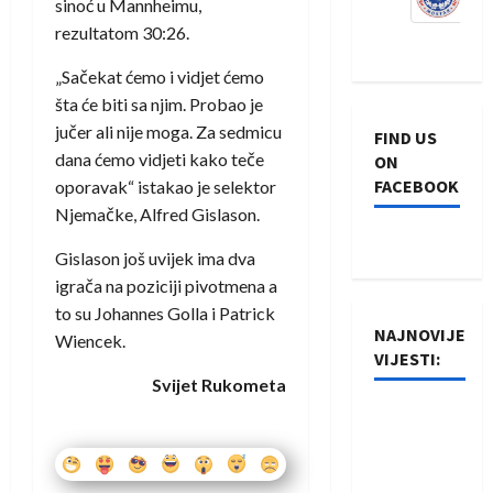
sinoć u Mannheimu,
rezultatom 30:26.
„Sačekat ćemo i vidjet ćemo
šta će biti sa njim. Probao je
jučer ali nije moga. Za sedmicu
FIND US
dana ćemo vidjeti kako teče
ON
FACEBOOK
oporavak“ istakao je selektor
Njemačke, Alfred Gislason.
Gislason još uvijek ima dva
igrača na poziciji pivotmena a
to su Johannes Golla i Patrick
NAJNOVIJE
Wiencek.
VIJESTI:
Svijet Rukometa
Rukometaši
Izviđača
saznali