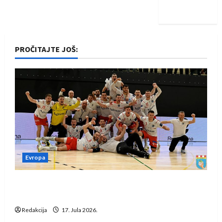
iskoraku
PROČITAJTE JOŠ:
Evropa
Rukometaši Izviđača saznali protivnike u grupi
Evropske lige
Redakcija
17. Jula 2026.