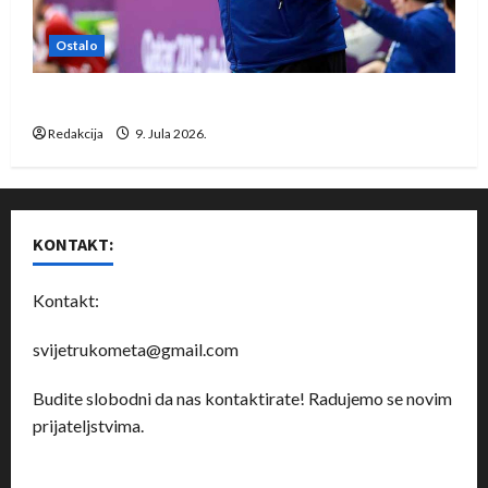
Ostalo
Dragan Marković preuzeo tuniški Club Africain
Redakcija
9. Jula 2026.
KONTAKT:
Kontakt:
svijetrukometa@gmail.com
Budite slobodni da nas kontaktirate! Radujemo se novim
prijateljstvima.