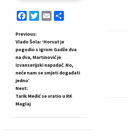
protivnike
u grupi
Facebook
Twitter
Email
Share
Evropske
lige
P
Previous:
IHF ukinuo
Vlado Šola: ‘Horvat je
suspenziju:
o
pogodio s igrom Gadže dva
Rusija i
na dva, Martinović je
s
Bjelorusija
izvanserijski napadač. No,
vraćaju se
t
neće nam se smjeti događati
u
jedno’
međunarodni
n
Next:
rukomet
Tarik Međić se vratio u RK
a
Maglaj
Kentin
Mahé
v
novo
i
pojačanje
Rhein-