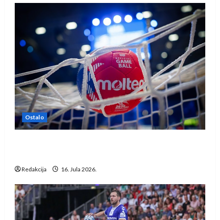
Ostalo
IHF ukinuo suspenziju: Rusija i Bjelorusija
vraćaju se u međunarodni rukomet
Redakcija
16. Jula 2026.