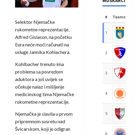
MUŠKARCI
#
Teams
Selektor Njemačke
rukometne reprezentacije,
1
R
Alfred Gislason, na početku
Eura neće moći računati na
usluge Jannika Kohlachera.
2
R
Kohlbacher trenuto ima
problema sa povredom
3
R
aduktora a još uvijek se
očekuje nalaz i mišljenje
4
R
medicinskog tima Njemačke
rukometne reprezentacije.
Njemačka je slavila u prvom
5
R
pripremnom susretu nad
Švicarskom, koji je odigran
6
S