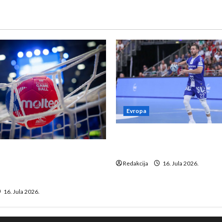
Evropa
Kentin Mahé novo pojačanj
Neckar Löwena
suspenziju: Rusija i
a vraćaju se u međunarodni
Redakcija
16. Jula 2026.
16. Jula 2026.