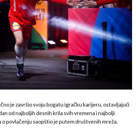
čno je završio svoju bogatu igračku karijeru, ostavljajući
n od najboljih desnih krila svih vremena i najbolji
 o povlačenju saopštio je putem društvenih mreža.