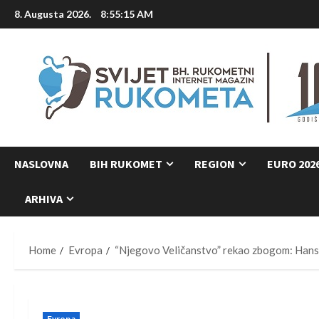
Skip
8. Augusta 2026.
8:55:16 AM
to
content
NASLOVNA
BIH RUKOMET
REGION
EURO 202
ARHIVA
Home
Evropa
“Njegovo Veličanstvo” rekao zbogom: Hans L
Evropa