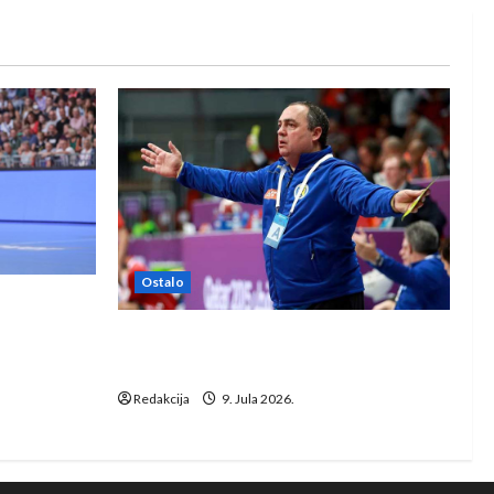
Ostalo
e Rhein-
Dragan Marković preuzeo tuniški
Club Africain
Redakcija
9. Jula 2026.