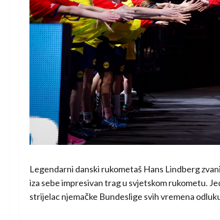
Legendarni danski rukometaš
Hans Lindberg
zvani
iza sebe impresivan trag u svjetskom rukometu. Jeda
strijelac njemačke Bundeslige svih vremena odluku