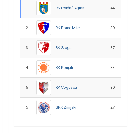
1
RK Izviđač Agram
44
2
RK Borac M:tel
39
3
RK Sloga
37
4
RK Konjuh
33
5
RK Vogošća
30
6
SRK Zrinjski
27