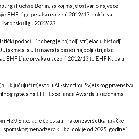
mburg
i
Füchse Berlin
, sa kojima je ostvario najveće
io EHF Ligu prvaka u sezoni 2012/13, dok je sa
 Evropsku ligu 2022/23.
ički podaci. Lindberg je najbolji strijelac u historiji
kmica, a u tri navrata bio je i najbolji strijelac
jelac EHF Lige prvaka u sezoni 2012/13 te EHF Kupa u
ja, uključujući mjesto u All-star timu Svjetskog prvenstva
 krilnog igrača na EHF Excellence Awards u sezonama
kom
HØJ Elite
, gdje će ostati i nakon završetka igračke
iju sportskog menadžera kluba, dok je od 2025. godine i