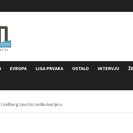
6
EVROPA
LIGA PRVAKA
OSTALO
INTERVJU
Ž
indberg završio veliku karijeru