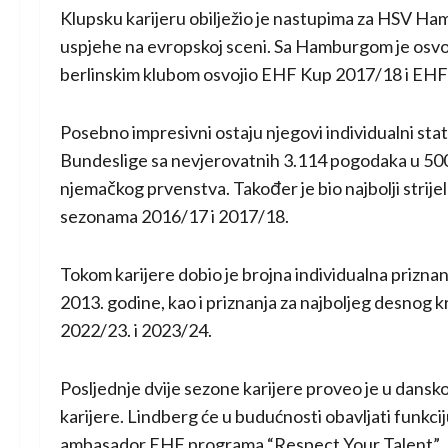
Klupsku karijeru obilježio je nastupima za
HSV Ha
uspjehe na evropskoj sceni. Sa Hamburgom je osvoj
berlinskim klubom osvojio EHF Kup 2017/18 i EHF
Posebno impresivni ostaju njegovi individualni statist
Bundeslige sa nevjerovatnih 3.114 pogodaka u 500 uta
njemačkog prvenstva. Također je bio najbolji stri
sezonama 2016/17 i 2017/18.
Tokom karijere dobio je brojna individualna priznan
2013. godine, kao i priznanja za najboljeg desnog
2022/23. i 2023/24.
Posljednje dvije sezone karijere proveo je u dans
karijere. Lindberg će u budućnosti obavljati funkc
ambasador EHF programa “Respect Your Talent”.