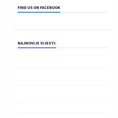
FIND US ON FACEBOOK
NAJNOVIJE VIJESTI:
Rukometaši Izviđača saznali protivnike u grupi
Evropske lige
IHF ukinuo suspenziju: Rusija i Bjelorusija
vraćaju se u međunarodni rukomet
Kentin Mahé novo pojačanje Rhein-Neckar
Löwena
Dragan Marković preuzeo tuniški Club Africain