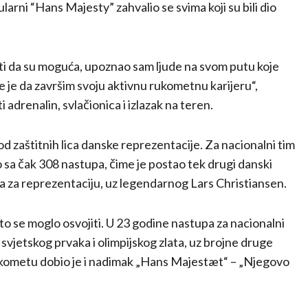
arni “Hans Majesty” zahvalio se svima koji su bili dio
ati da su moguća, upoznao sam ljude na svom putu koje
 je da završim svoju aktivnu rukometnu karijeru“,
adrenalin, svlačionica i izlazak na teren.
od zaštitnih lica danske reprezentacije. Za nacionalni tim
io sa čak 308 nastupa, čime je postao tek drugi danski
a za reprezentaciju, uz legendarnog
Lars Christiansen
.
o se moglo osvojiti. U 23 godine nastupa za nacionalni
le svjetskog prvaka i olimpijskog zlata, uz brojne druge
rukometu dobio je i nadimak „Hans Majestæt“ – „Njegovo