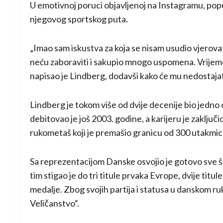
U emotivnoj poruci objavljenoj na Instagramu, popul
njegovog sportskog puta.
„Imao sam iskustva za koja se nisam usudio vjerov
neću zaboraviti i sakupio mnogo uspomena. Vrijeme
napisao je Lindberg, dodavši kako će mu nedostajati 
Lindberg je tokom više od dvije decenije bio jedno 
debitovao je još 2003. godine, a karijeru je zaključ
rukometaš koji je premašio granicu od 300 utakmic
Sa reprezentacijom Danske osvojio je gotovo sve št
tim stigao je do tri titule prvaka Evrope, dvije titu
medalje. Zbog svojih partija i statusa u danskom 
Veličanstvo“.