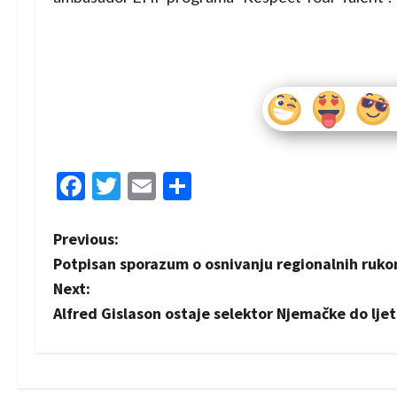
Facebook
Twitter
Email
Share
P
Previous:
Potpisan sporazum o osnivanju regionalnih ruko
o
Next:
s
Alfred Gislason ostaje selektor Njemačke do lje
t
n