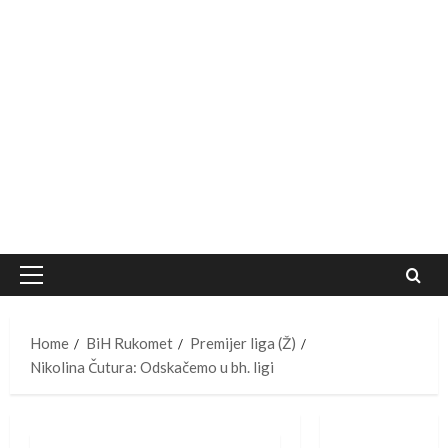
Primary
Menu
Home
BiH Rukomet
Premijer liga (Ž)
Nikolina Čutura: Odskačemo u bh. ligi