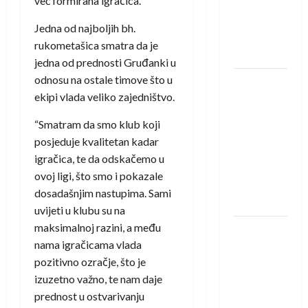
već formirana igračica.
protivnike
u grupi
Jedna od najboljih bh.
Evropske
rukometašica smatra da je
lige
jedna od prednosti Gruđanki u
odnosu na ostale timove što u
IHF ukinuo
ekipi vlada veliko zajedništvo.
suspenziju:
Rusija i
“Smatram da smo klub koji
Bjelorusija
posjeduje kvalitetan kadar
vraćaju se
igračica, te da odskačemo u
u
ovoj ligi, što smo i pokazale
međunarodni
dosadašnjim nastupima. Sami
rukomet
uvijeti u klubu su na
maksimalnoj razini, a među
Kentin
nama igračicama vlada
Mahé
pozitivno ozračje, što je
novo
izuzetno važno, te nam daje
pojačanje
prednost u ostvarivanju
Rhein-