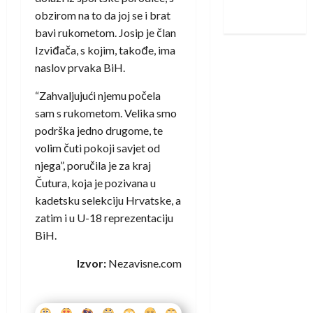
iskoraku
obzirom na to da joj se i brat
bavi rukometom. Josip je član
Izviđača, s kojim, takođe, ima
naslov prvaka BiH.
“Zahvaljujući njemu počela
sam s rukometom. Velika smo
podrška jedno drugome, te
volim čuti pokoji savjet od
njega”, poručila je za kraj
Čutura, koja je pozivana u
kadetsku selekciju Hrvatske, a
zatim i u U-18 reprezentaciju
BiH.
Izvor:
Nezavisne.com