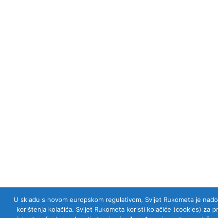
U skladu s novom europskom regulativom, Svijet Rukometa je nadogra
korištenja kolačića. Svijet Rukometa koristi kolačiće (cookies) za 