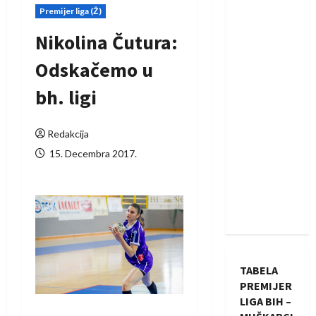
Premijer liga (Ž)
Nikolina Čutura:
Odskačemo u
bh. ligi
Redakcija
15. Decembra 2017.
TABELA
PREMIJER
LIGA BIH –