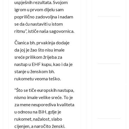
uspješnih rezultata. Svojom
Neckar
igrom u prvom dijelu sam
Löwena
poprilično zadovoljna i nadam
Dragan
se da ću nastaviti u istom
Marković
ritmu”, ističe naša sagovornica.
preuzeo
Članica bh. prvakinja dodaje
tuniški
da joj je žao što nisu imale
Club
sreće prilikom žrijeba za
Africain
nastup u EHF kupu, kao i da je
Pobjeda
stanje u ženskom bh.
omladinske
rukometu veoma teško.
reprezentacije
“Što se tiče europskih nastupa,
BiH na
nismo imale velike sreće. To je
otvaranju
za mene neuporediva kvaliteta
Evropskog
u odnosu na BiH, gdje je
prvenstva
rukomet, nažalost, slabo
Amar Herić
cijenjen, a naročito ženski.