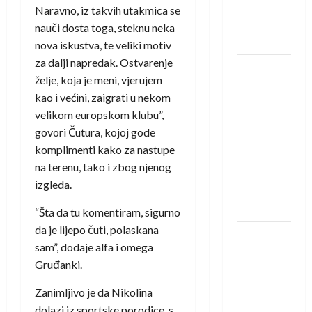
novi je
Naravno, iz takvih utakmica se
rukometaš
nauči dosta toga, steknu neka
Krivaje
nova iskustva, te veliki motiv
za dalji napredak. Ostvarenje
RK Izviđač
želje, koja je meni, vjerujem
Agram
kao i većini, zaigrati u nekom
izborio
velikom europskom klubu”,
nastup u
govori Čutura, kojoj gode
EHF
komplimenti kako za nastupe
European
na terenu, tako i zbog njenog
League za
izgleda.
sezonu
2026./2027.
“Šta da tu komentiram, sigurno
da je lijepo čuti, polaskana
Horvat
sam”, dodaje alfa i omega
trener
Gruđanki.
obnovljenog
Zagreba:
Zanimljivo je da Nikolina
Nadam se
dolazi iz sportske porodice, s