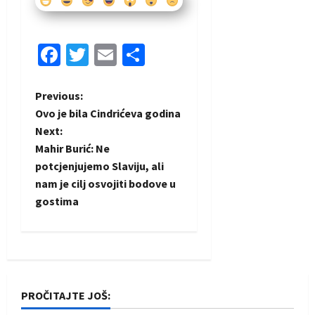
Facebook
Twitter
Email
Share
P
Previous:
Ovo je bila Cindrićeva godina
o
Next:
Mahir Burić: Ne
s
potcjenjujemo Slaviju, ali
t
nam je cilj osvojiti bodove u
gostima
n
a
v
PROČITAJTE JOŠ:
i