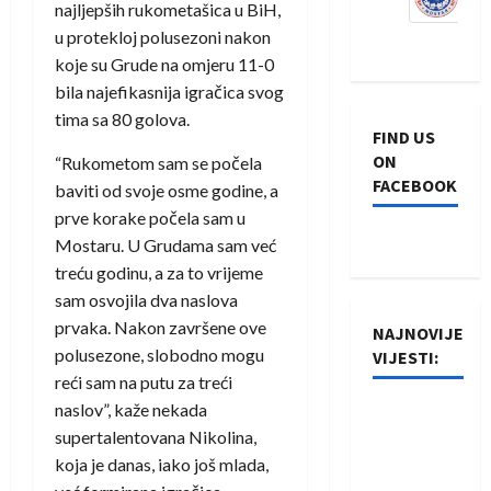
najljepših rukometašica u BiH,
u protekloj polusezoni nakon
koje su Grude na omjeru 11-0
bila najefikasnija igračica svog
tima sa 80 golova.
FIND US
ON
“Rukometom sam se počela
FACEBOOK
baviti od svoje osme godine, a
prve korake počela sam u
Mostaru. U Grudama sam već
treću godinu, a za to vrijeme
sam osvojila dva naslova
prvaka. Nakon završene ove
NAJNOVIJE
polusezone, slobodno mogu
VIJESTI:
reći sam na putu za treći
naslov”, kaže nekada
Rukometaši
supertalentovana Nikolina,
Izviđača
koja je danas, iako još mlada,
saznali