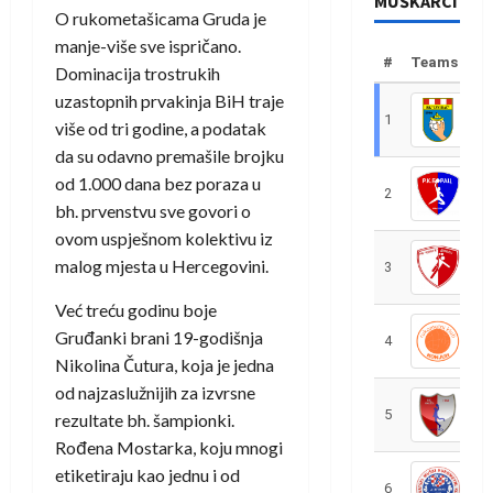
MUŠKARCI
O rukometašicama Gruda je
manje-više sve ispričano.
#
Teams
Dominacija trostrukih
uzastopnih prvakinja BiH traje
1
R
više od tri godine, a podatak
da su odavno premašile brojku
od 1.000 dana bez poraza u
2
R
bh. prvenstvu sve govori o
ovom uspješnom kolektivu iz
malog mjesta u Hercegovini.
3
R
Već treću godinu boje
Gruđanki brani 19-godišnja
4
R
Nikolina Čutura, koja je jedna
od najzaslužnijih za izvrsne
5
R
rezultate bh. šampionki.
Rođena Mostarka, koju mnogi
etiketiraju kao jednu i od
6
S