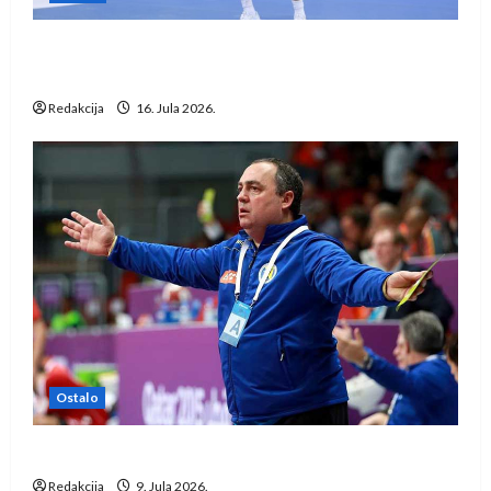
Kentin Mahé novo pojačanje Rhein-Neckar
Löwena
Redakcija
16. Jula 2026.
Ostalo
Dragan Marković preuzeo tuniški Club Africain
Redakcija
9. Jula 2026.