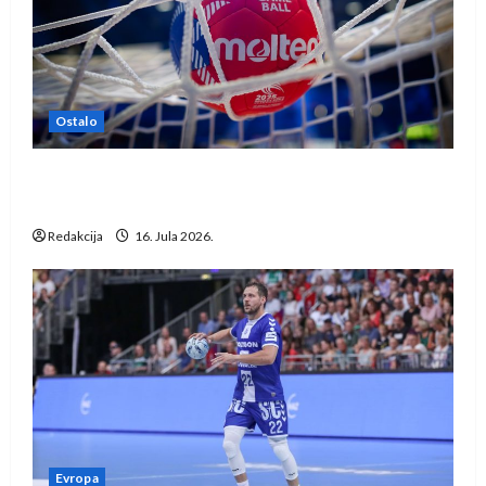
Ostalo
IHF ukinuo suspenziju: Rusija i Bjelorusija
vraćaju se u međunarodni rukomet
Redakcija
16. Jula 2026.
Evropa