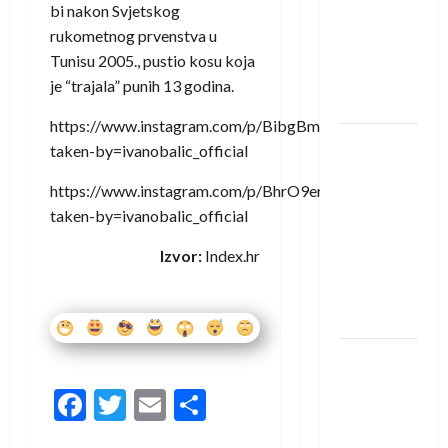
saznali
bi nakon Svjetskog
protivnike
rukometnog prvenstva u
u grupi
Tunisu 2005., pustio kosu koja
Evropske
je “trajala” punih 13 godina.
lige
https://www.instagram.com/p/BibgBmiliGj/?
IHF ukinuo
taken-by=ivanobalic_official
suspenziju:
https://www.instagram.com/p/BhrO9erlLiK/?
Rusija i
taken-by=ivanobalic_official
Bjelorusija
vraćaju se
Izvor:
Index.hr
u
međunarodni
rukomet
Kentin
Mahé
Facebook
Twitter
Email
Share
novo
pojačanje