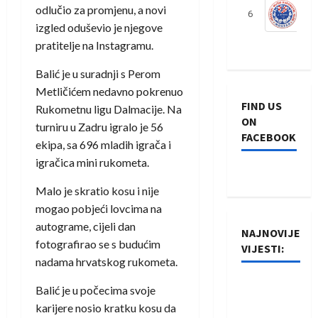
odlučio za promjenu, a novi
6
S
izgled oduševio je njegove
pratitelje na Instagramu.
Balić je u suradnji s Perom
Metličićem nedavno pokrenuo
FIND US
Rukometnu ligu Dalmacije. Na
ON
turniru u Zadru igralo je 56
FACEBOOK
ekipa, sa 696 mladih igrača i
igračica mini rukometa.
Malo je skratio kosu i nije
mogao pobjeći lovcima na
autograme, cijeli dan
NAJNOVIJE
fotografirao se s budućim
VIJESTI:
nadama hrvatskog rukometa.
Rukometaši
Balić je u počecima svoje
Izviđača
karijere nosio kratku kosu da