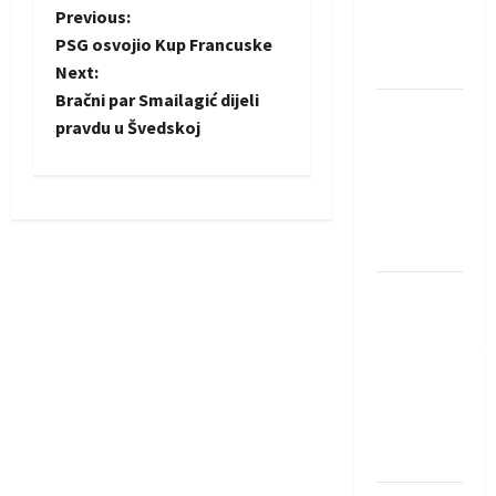
Rhein-
P
Previous:
Neckar
PSG osvojio Kup Francuske
o
Löwena
Next:
Bračni par Smailagić dijeli
s
Dragan
pravdu u Švedskoj
Marković
t
preuzeo
tuniški
n
Club
a
Africain
Pobjeda
v
omladinske
i
reprezentacije
BiH na
g
otvaranju
Evropskog
a
prvenstva
t