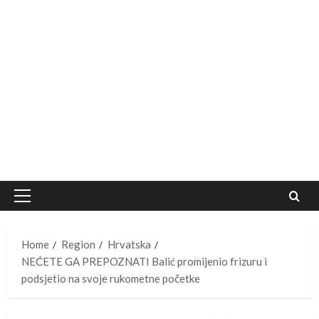
Primary
Menu
Home
Region
Hrvatska
NEĆETE GA PREPOZNATI Balić promijenio frizuru i
podsjetio na svoje rukometne početke