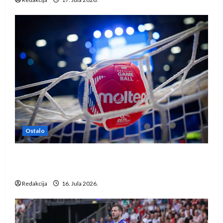
Ostalo
IHF ukinuo suspenziju: Rusija i Bjelorusija
vraćaju se u međunarodni rukomet
Redakcija
16. Jula 2026.