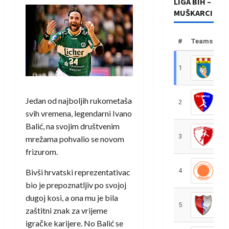
LIGA BIH –
MUŠKARCI
#
Teams
1
R
Jedan od najboljih rukometaša
2
R
svih vremena, legendarni Ivano
Balić, na svojim društvenim
3
R
mrežama pohvalio se novom
frizurom.
4
R
Bivši hrvatski reprezentativac
bio je prepoznatljiv po svojoj
dugoj kosi, a ona mu je bila
5
R
zaštitni znak za vrijeme
igračke karijere. No Balić se