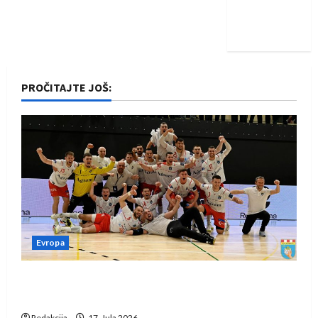
Nadam se
iskoraku
PROČITAJTE JOŠ:
Evropa
Rukometaši Izviđača saznali protivnike u grupi
Evropske lige
Redakcija
17. Jula 2026.