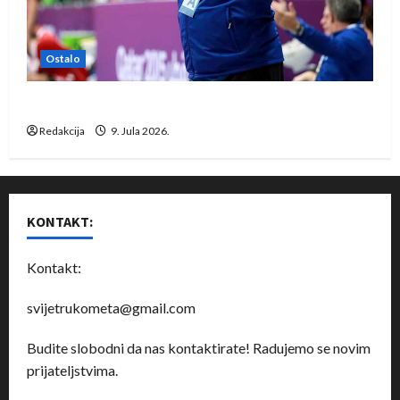
Ostalo
Dragan Marković preuzeo tuniški Club Africain
Redakcija
9. Jula 2026.
KONTAKT:
Kontakt:
svijetrukometa@gmail.com
Budite slobodni da nas kontaktirate! Radujemo se novim
prijateljstvima.