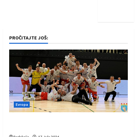
Nadam se
iskoraku
PROČITAJTE JOŠ:
Evropa
Rukometaši Izviđača saznali protivnike u grupi
Evropske lige
Redakcija
17. Jula 2026.