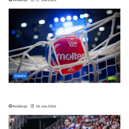
Ostalo
IHF ukinuo suspenziju: Rusija i Bjelorusija
vraćaju se u međunarodni rukomet
Redakcija
16. Jula 2026.