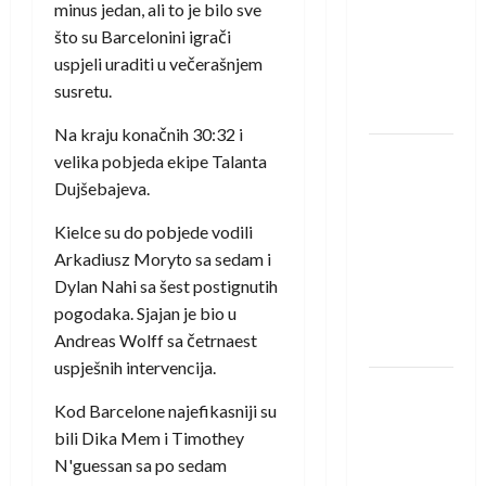
saznali
minus jedan, ali to je bilo sve
protivnike
što su Barcelonini igrači
u grupi
uspjeli uraditi u večerašnjem
Evropske
susretu.
lige
Na kraju konačnih 30:32 i
IHF ukinuo
velika pobjeda ekipe Talanta
suspenziju:
Dujšebajeva.
Rusija i
Kielce su do pobjede vodili
Bjelorusija
Arkadiusz Moryto sa sedam i
vraćaju se
Dylan Nahi sa šest postignutih
u
pogodaka. Sjajan je bio u
međunarodni
Andreas Wolff sa četrnaest
rukomet
uspješnih intervencija.
Kentin
Kod Barcelone najefikasniji su
Mahé
bili Dika Mem i Timothey
novo
N'guessan sa po sedam
pojačanje