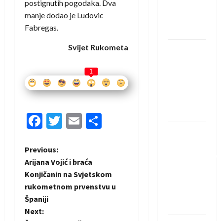
postignutih pogodaka. Dva
Rhein-
manje dodao je Ludovic
Neckar
Fabregas.
Löwena
Svijet Rukometa
Dragan
Marković
1
preuzeo
tuniški
Club
Africain
Facebook
Twitter
Email
Share
Pobjeda
omladinske
P
Previous:
reprezentacije
Arijana Vojić i braća
BiH na
o
Konjičanin na Svjetskom
otvaranju
rukometnom prvenstvu u
s
Evropskog
Španiji
prvenstva
t
Next: