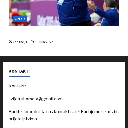
Ostalo
Dragan Marković preuzeo tuniški Club Africain
Redakcija
9. Jula 2026.
KONTAKT:
Kontakt:
svijetrukometa@gmail.com
Budite slobodni da nas kontaktirate! Radujemo se novim
prijateljstvima.