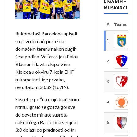
LIGA BIH –
MUŠKARCI
#
Teams
Rukometaši Barcelone upisali
su prvi domaći poraz na
1
R
domaćem terenu nakon dugih
šest godina. Večeras je u Palau
2
R
Blaurani slavila ekipa Vive
Kielcea u okviru 7. kola EHF
rukometne Lige prvaka,
3
R
rezultatom 30:32 (16:19).
Susret je počeo u ujednaćenom
4
R
ritmu, igralo se gol za gol sve
do devete minute susreta
nakon ćega Barcelona serijom
5
R
3:0 dolazi do prednosti od tri