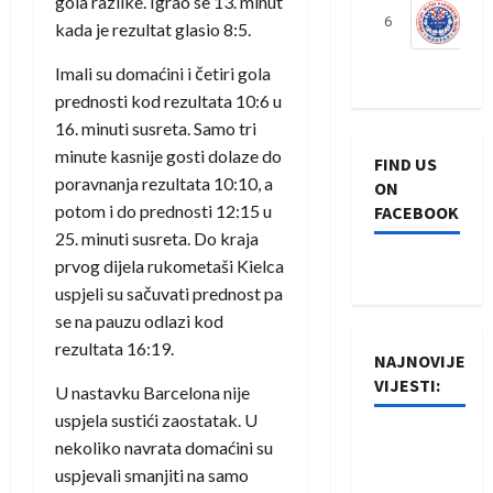
gola razlike. Igrao se 13. minut
6
S
kada je rezultat glasio 8:5.
Imali su domaćini i četiri gola
prednosti kod rezultata 10:6 u
16. minuti susreta. Samo tri
minute kasnije gosti dolaze do
FIND US
poravnanja rezultata 10:10, a
ON
potom i do prednosti 12:15 u
FACEBOOK
25. minuti susreta. Do kraja
prvog dijela rukometaši Kielca
uspjeli su sačuvati prednost pa
se na pauzu odlazi kod
rezultata 16:19.
NAJNOVIJE
VIJESTI:
U nastavku Barcelona nije
uspjela sustići zaostatak. U
Rukometaši
nekoliko navrata domaćini su
Izviđača
uspjevali smanjiti na samo