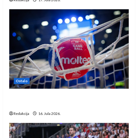
Ostalo
IHF ukinuo suspenziju: Rusija i Bjelorusija
vraćaju se u međunarodni rukomet
Redakcija
16. Jula 2026.