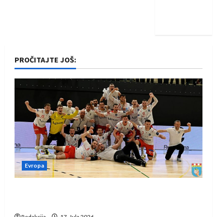
Nadam se
iskoraku
PROČITAJTE JOŠ:
Evropa
Rukometaši Izviđača saznali protivnike u grupi
Evropske lige
Redakcija
17. Jula 2026.