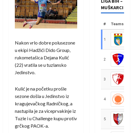
LIGA BIH –
MUŠKARCI
#
Teams
1
R
Nakon vrlo dobre polusezone
u ekipi Hadžići Dido Group,
rukometašica Dejana Kulić
2
R
(22) vratila se u tuzlansko
Jedinstvo.
3
R
Kulić je na početku prošle
sezone došla u Jedinstvo iz
4
R
kragujevačkog Radničkog, a
nastupila je za viceprvakinje iz
Tuzle i u Challenge kupu protiv
5
R
grčkog PAOK-a.