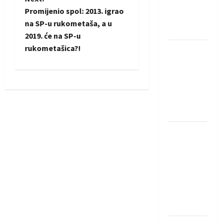
Rhein-
t
Promijenio spol: 2013. igrao
Neckar
na SP-u rukometaša, a u
Löwena
n
2019. će na SP-u
rukometašica?!
Dragan
a
Marković
v
preuzeo
tuniški
i
Club
Africain
g
Pobjeda
a
omladinske
reprezentacije
t
BiH na
i
otvaranju
Evropskog
o
prvenstva