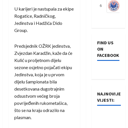
6
S
U karijeri je nastupala za ekipe
Rogatice, Radničkog,
Jedinstva i Hadžića Dido
Group.
FIND US
Predsjednik OŽRK jedinstva,
ON
Zvjezdan Karadžin, kaže da će
FACEBOOK
Kulić u proljetnom dijelu
sezone osjetno pojačati ekipu
Jedinstva, koja je u prvom
dijelu šampionata bila
desetkovana dugotrajnim
NAJNOVIJE
odsustvom većeg broja
VIJESTI:
povrijeđenih rukometašica,
što se na kraju odrazilo na
Rukometaši
plasman.
Izviđača