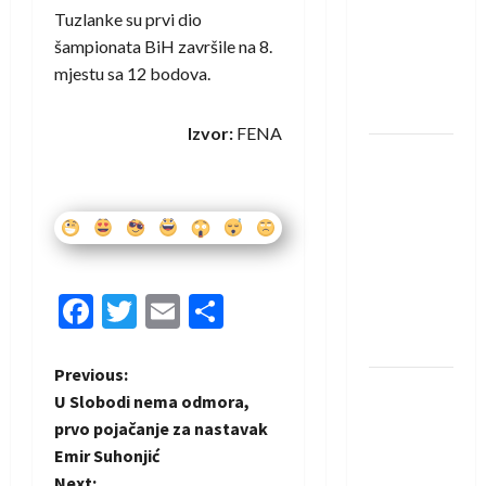
saznali
Tuzlanke su prvi dio
protivnike
šampionata BiH završile na 8.
u grupi
mjestu sa 12 bodova.
Evropske
lige
Izvor:
FENA
IHF ukinuo
suspenziju:
Rusija i
Bjelorusija
vraćaju se
u
Facebook
Twitter
Email
Share
međunarodni
rukomet
P
Previous:
Kentin
U Slobodi nema odmora,
Mahé
o
prvo pojačanje za nastavak
novo
Emir Suhonjić
s
pojačanje
Next: