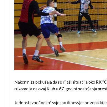
Nakon niza pokušaja da se riješi situacija oko RK “Če
rukometa da ovaj Klub u 67. godini postojanja pres
Jednostavno “neko” svjesno ili nesvjesno zenički spo