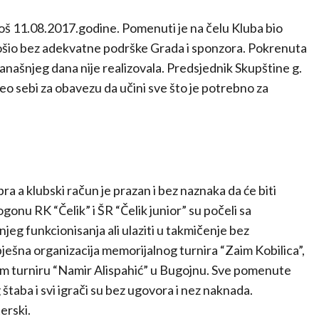
još 11.08.2017.godine. Pomenuti je na čelu Kluba bio
potrošio bez adekvatne podrške Grada i sponzora. Pokrenuta
anašnjeg dana nije realizovala. Predsjednik Skupštine g.
zeo sebi za obavezu da učini sve što je potrebno za
a a klubski račun je prazan i bez naznaka da će biti
nu RK “Čelik” i ŠR “Čelik junior” su počeli sa
jeg funkcionisanja ali ulaziti u takmičenje bez
pješna organizacija memorijalnog turnira “Zaim Kobilica”,
nom turniru “Namir Alispahić” u Bugojnu. Sve pomenute
štaba i svi igrači su bez ugovora i nez naknada.
erski.