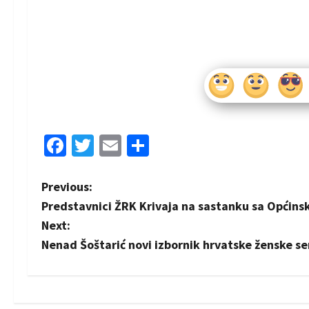
Facebook
Twitter
Email
Share
P
Previous:
Predstavnici ŽRK Krivaja na sastanku sa Opći
o
Next:
s
Nenad Šoštarić novi izbornik hrvatske ženske s
t
n