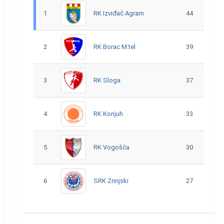
1
RK Izviđač Agram
44
2
RK Borac M:tel
39
3
RK Sloga
37
4
RK Konjuh
33
5
RK Vogošća
30
6
SRK Zrinjski
27