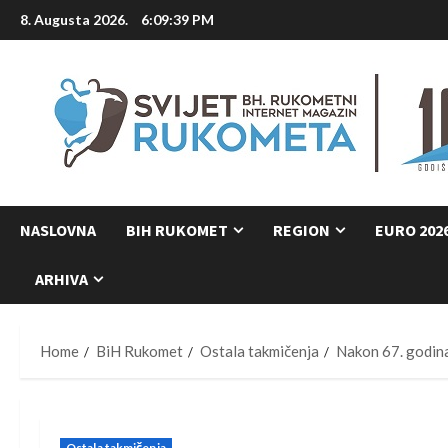
Skip
8. Augusta 2026.
6:09:40 PM
to
content
NASLOVNA
BIH RUKOMET
REGION
EURO 202
ARHIVA
Home
BiH Rukomet
Ostala takmičenja
Nakon 67. godina
Ostala takmičenja