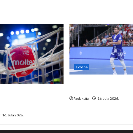
Evropa
Kentin Mahé novo pojačanj
Neckar Löwena
suspenziju: Rusija i
a vraćaju se u međunarodni
Redakcija
16. Jula 2026.
16. Jula 2026.