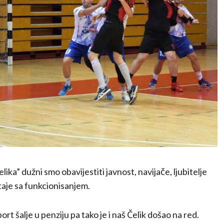
lika” dužni smo obavijestiti javnost, navijače, ljubitelje
taje sa funkcionisanjem.
rt šalje u penziju pa tako je i naš Čelik došao na red.