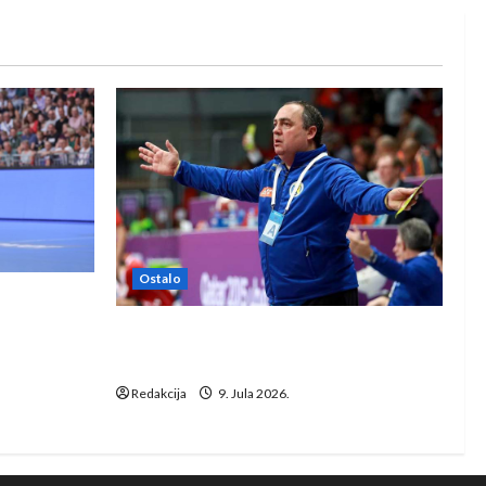
Ostalo
e Rhein-
Dragan Marković preuzeo tuniški
Club Africain
Redakcija
9. Jula 2026.