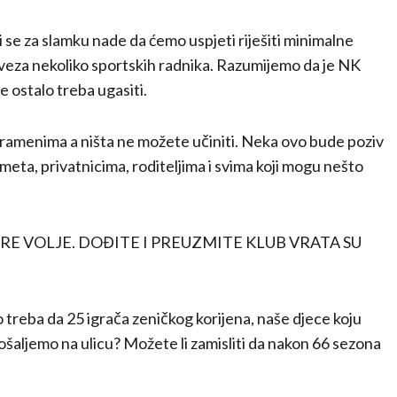
li se za slamku nade da ćemo uspjeti riješiti minimalne
aveza nekoliko sportskih radnika. Razumijemo da je NK
ve ostalo treba ugasiti.
ati ramenima a ništa ne možete učiniti. Neka ovo bude poziv
eta, privatnicima, roditeljima i svima koji mogu nešto
BRE VOLJE. DOĐITE I PREUZMITE KLUB VRATA SU
o treba da 25 igrača zeničkog korijena, naše djece koju
pošaljemo na ulicu? Možete li zamisliti da nakon 66 sezona