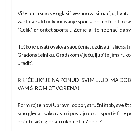
Više puta smo se oglasili vezano za situaciju, hvata
zahtjeve ali funkcionisanje sporta ne može biti ob
“Čelik” prioritet sporta u Zenici ali to ne znači da s
Teško je pisati ovakva saopćenja, uzdisati i slijeg
Gradonačelniku, Gradskom vijeću, ljubiteljima rukom
uraditi.
RK “ČELIK” JE NA PONUDI SVIM LJUDIMA DO
VAM ŠIROM OTVORENA!
Formirajte novi Upravni odbor, stručni štab, sve št
smo gledali kako rastu i postaju dobri sportisti ne 
nećete više gledati rukomet u Zenici?