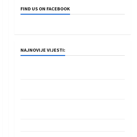
FIND US ON FACEBOOK
NAJNOVIJE VIJESTI:
Rukometaši Izviđača saznali protivnike u grupi
Evropske lige
IHF ukinuo suspenziju: Rusija i Bjelorusija
vraćaju se u međunarodni rukomet
Kentin Mahé novo pojačanje Rhein-Neckar
Löwena
Dragan Marković preuzeo tuniški Club Africain