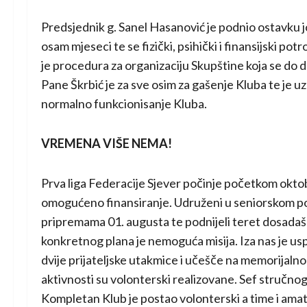
Predsjednik g. Sanel Hasanović je podnio ostavku 
osam mjeseci te se fizički, psihički i finansijski 
je procedura za organizaciju Skupštine koja se do d
Pane Škrbić je za sve osim za gašenje Kluba te je u
normalno funkcionisanje Kluba.
VREMENA VIŠE NEMA!
Prva liga Federacije Sjever počinje početkom oktobr
omogućeno finansiranje. Udruženi u seniorskom pogo
pripremama 01. augusta te podnijeli teret dosadašn
konkretnog plana je nemoguća misija. Iza nas je us
dvije prijateljske utakmice i učešče na memorijal
aktivnosti su volonterski realizovane. Sef stručnog 
Kompletan Klub je postao volonterski a time i amat