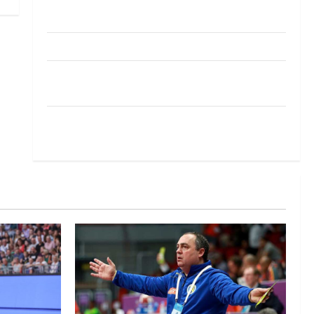
Pobjeda omladinske reprezentacije BiH na
otvaranju Evropskog prvenstva
Amar Herić novi je rukometaš Krivaje
RK Izviđač Agram izborio nastup u EHF
European League za sezonu 2026./2027.
Horvat trener obnovljenog Zagreba: Nadam se
iskoraku