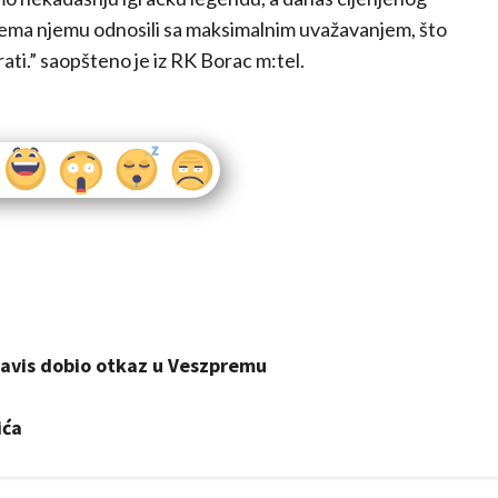
prema njemu odnosili sa maksimalnim uvažavanjem, što
ati.” saopšteno je iz RK Borac m:tel.
Davis dobio otkaz u Veszpremu
ića