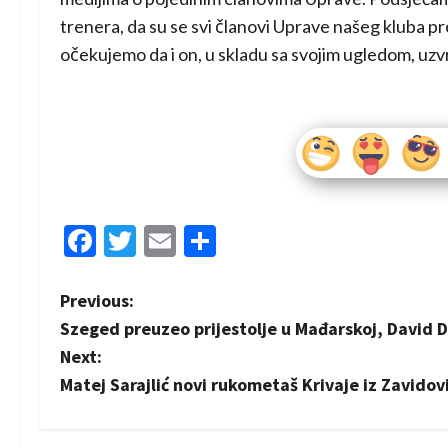
trenera, da su se svi članovi Uprave našeg kluba 
očekujemo da i on, u skladu sa svojim ugledom, uzvr
Facebook
Twitter
Email
Share
P
Previous:
Szeged preuzeo prijestolje u Mađarskoj, David 
o
Next:
s
Matej Sarajlić novi rukometaš Krivaje iz Zavidov
t