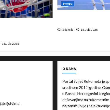
Evropa
Kentin Mahé novo pojačanj
Neckar Löwena
suspenziju: Rusija i
a vraćaju se u međunarodni
Redakcija
16. Jula 2026.
16. Jula 2026.
O NAMA
Portal Svijet Rukometa je sp
sredinom 2012. godine. Osnov
u Bosni i Hercegovini i region
dešavanjima na rukometnim 
ateljstvima.
najzanimljivije i najaktuelnij