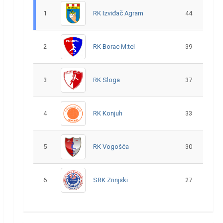
1
RK Izviđač Agram
44
2
RK Borac M:tel
39
3
RK Sloga
37
4
RK Konjuh
33
5
RK Vogošća
30
6
SRK Zrinjski
27