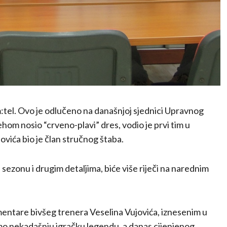
:tel. Ovo je odlučeno na današnjoj sjednici Upravnog
ehom nosio “crveno-plavi” dres, vodio je prvi tim u
ovića bio je član stručnog štaba.
sezonu i drugim detaljima, biće više riječi na narednim
ntare bivšeg trenera Veselina Vujovića, iznesenim u
o nekadašnju igračku legendu, a danas cijenjenog