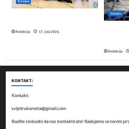
Evropa
Ostalo
Rukometaši Izviđača saznali
protivnike u grupi Evropske lige
IHF ukinuo 
Redakcija
17. Jula 2026.
Bjelorusij
rukomet
Redakcija
KONTAKT:
Kontakt:
svijetrukometa@gmail.com
Budite slobodni da nas kontaktirate! Radujemo se novim prij