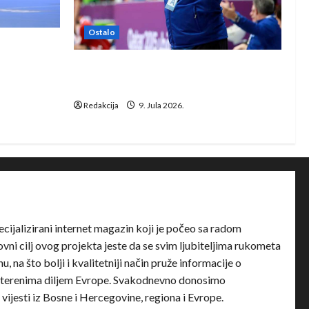
Ostalo
e Rhein-
Dragan Marković preuzeo tuniški
Club Africain
Redakcija
9. Jula 2026.
ecijalizirani internet magazin koji je počeo sa radom
ni cilj ovog projekta jeste da se svim ljubiteljima rukometa
u, na što bolji i kvalitetniji način pruže informacije o
terenima diljem Evrope. Svakodnevno donosimo
e vijesti iz Bosne i Hercegovine, regiona i Evrope.