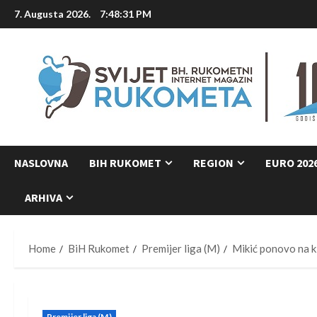
Skip
7. Augusta 2026.
7:48:32 PM
to
content
NASLOVNA
BIH RUKOMET
REGION
EURO 202
ARHIVA
Home
BiH Rukomet
Premijer liga (M)
Mikić ponovo na k
Premijer liga (M)