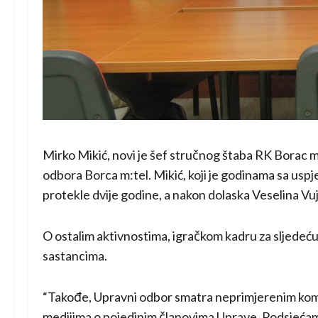
Mirko Mikić, novi je šef stručnog štaba RK Borac m
odbora Borca m:tel. Mikić, koji je godinama sa uspj
protekle dvije godine, a nakon dolaska Veselina Vuj
O ostalim aktivnostima, igračkom kadru za sljedeću 
sastancima.
“Takođe, Upravni odbor smatra neprimjerenim kome
medijima o pojedinim članovima Uprave. Podsjećam