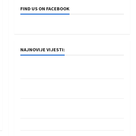
FIND US ON FACEBOOK
NAJNOVIJE VIJESTI:
Rukometaši Izviđača saznali protivnike u grupi
Evropske lige
IHF ukinuo suspenziju: Rusija i Bjelorusija
vraćaju se u međunarodni rukomet
Kentin Mahé novo pojačanje Rhein-Neckar
Löwena
Dragan Marković preuzeo tuniški Club Africain