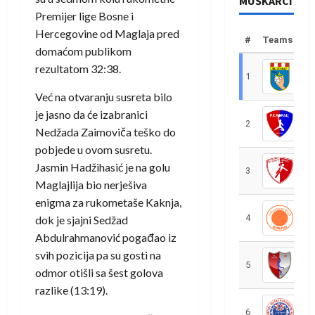
MUŠKARCI
Premijer lige Bosne i
Hercegovine od Maglaja pred
#
Teams
domaćom publikom
rezultatom 32:38.
1
R
Već na otvaranju susreta bilo
je jasno da će izabranici
2
R
Nedžada Zaimoviča teško do
pobjede u ovom susretu.
Jasmin Hadžihasić je na golu
3
R
Maglajlija bio nerješiva
enigma za rukometaše Kaknja,
4
R
dok je sjajni Sedžad
Abdulrahmanović pogađao iz
svih pozicija pa su gosti na
5
R
odmor otišli sa šest golova
razlike (13:19).
6
S