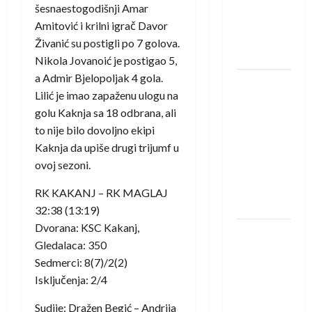
protivnike
šesnaestogodišnji Amar
u grupi
Amitović i krilni igrač Davor
Evropske
Živanić su postigli po 7 golova.
lige
Nikola Jovanoić je postigao 5,
a Admir Bjelopoljak 4 gola.
IHF ukinuo
Lilić je imao zapaženu ulogu na
suspenziju:
golu Kaknja sa 18 odbrana, ali
Rusija i
to nije bilo dovoljno ekipi
Bjelorusija
Kaknja da upiše drugi trijumf u
vraćaju se
ovoj sezoni.
u
međunarodni
RK KAKANJ – RK MAGLAJ
rukomet
32:38 (13:19)
Dvorana: KSC Kakanj,
Kentin
Gledalaca: 350
Mahé
Sedmerci: 8(7)/2(2)
novo
Isključenja: 2/4
pojačanje
Rhein-
Sudije: Dražen Begić – Andrija