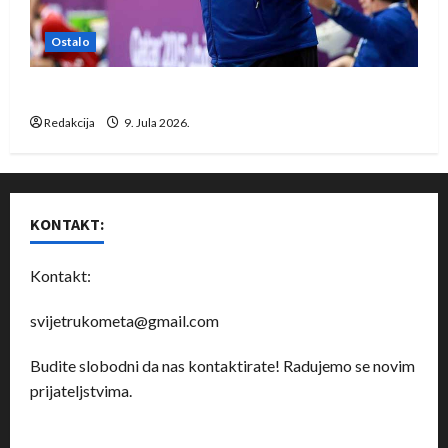
Ostalo
Dragan Marković preuzeo tuniški Club Africain
Redakcija
9. Jula 2026.
KONTAKT:
Kontakt:
svijetrukometa@gmail.com
Budite slobodni da nas kontaktirate! Radujemo se novim
prijateljstvima.