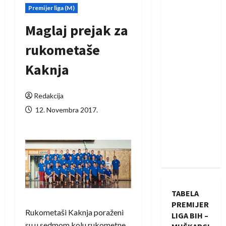
Premijer liga (M)
Maglaj prejak za
rukometaše
Kaknja
Redakcija
12. Novembra 2017.
TABELA
PREMIJER
Rukometaši Kaknja poraženi
LIGA BIH –
su u sedmom kolu rukometne