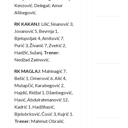
Neckar
Kenzović. Delegat: Amor
Löwena
Alibegović.
Dragan
RK KAKANJ:
Lilić, Sinanović 3,
Marković
Jovanović 5, Bevrnja 1,
preuzeo
Bjelopoljak 4, Amitović 7,
tuniški
Purić 3, Živanić 7, Zvekić 2,
Club
Hadžić, Sužanj.
Trener:
Africain
Nedžad Zaimović.
Pobjeda
RK MAGLAJ:
Mahinagić 7,
omladinske
Bešić 1, Omerović 6, Alić 4,
reprezentacije
Mutapčić, Karabegović 2,
BiH na
Hajdić, Ridžal 1, Džanbegović,
otvaranju
Hasić, Abdulrahmanović 12,
Evropskog
Kadrić 1, Hadžihasić,
prvenstva
Bjelobrković, Ćosić 3, Kujrić 1.
Trener:
Mahmut Obralić.
Amar Herić