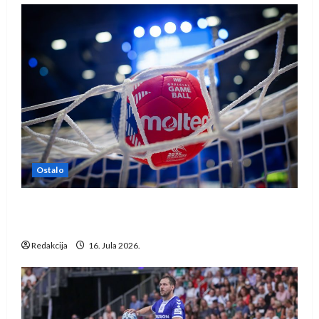
Ostalo
IHF ukinuo suspenziju: Rusija i Bjelorusija
vraćaju se u međunarodni rukomet
Redakcija
16. Jula 2026.