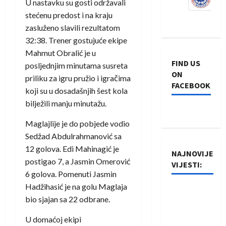
U nastavku su gosti održavali
stećenu predost i na kraju
zasluženo slavili rezultatom
32:38. Trener gostujuće ekipe
Mahmut Obralić je u
FIND US
posljednjim minutama susreta
ON
priliku za igru pružio i igračima
FACEBOOK
koji su u dosadašnjih šest kola
bilježili manju minutažu.
Maglajlije je do pobjede vodio
Sedžad Abdulrahmanović sa
12 golova. Edi Mahinagić je
NAJNOVIJE
postigao 7, a Jasmin Omerović
VIJESTI:
6 golova. Pomenuti Jasmin
Hadžihasić je na golu Maglaja
Rukometaši
bio sjajan sa 22 odbrane.
Izviđača
saznali
U domaćoj ekipi