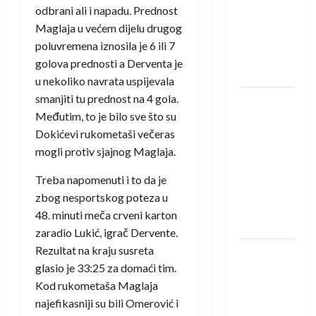
saznali
odbrani ali i napadu. Prednost
protivnike
Maglaja u većem dijelu drugog
u grupi
poluvremena iznosila je 6 ili 7
Evropske
golova prednosti a Derventa je
lige
u nekoliko navrata uspijevala
smanjiti tu prednost na 4 gola.
IHF ukinuo
Međutim, to je bilo sve što su
suspenziju:
Dokićevi rukometaši večeras
Rusija i
mogli protiv sjajnog Maglaja.
Bjelorusija
vraćaju se
Treba napomenuti i to da je
u
zbog nesportskog poteza u
međunarodni
48. minuti meča crveni karton
rukomet
zaradio Lukić, igrač Dervente.
Rezultat na kraju susreta
Kentin
glasio je 33:25 za domaći tim.
Mahé
Kod rukometaša Maglaja
novo
najefikasniji su bili Omerović i
pojačanje