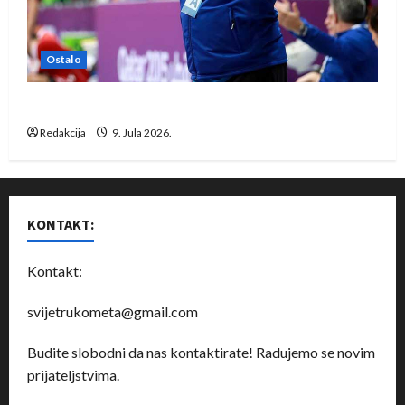
Ostalo
Dragan Marković preuzeo tuniški Club Africain
Redakcija
9. Jula 2026.
KONTAKT:
Kontakt:
svijetrukometa@gmail.com
Budite slobodni da nas kontaktirate! Radujemo se novim
prijateljstvima.