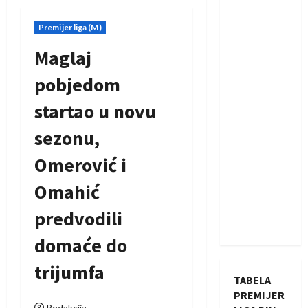
Premijer liga (M)
Maglaj
pobjedom
startao u novu
sezonu,
Omerović i
Omahić
predvodili
domaće do
trijumfa
TABELA
PREMIJER
Redakcija