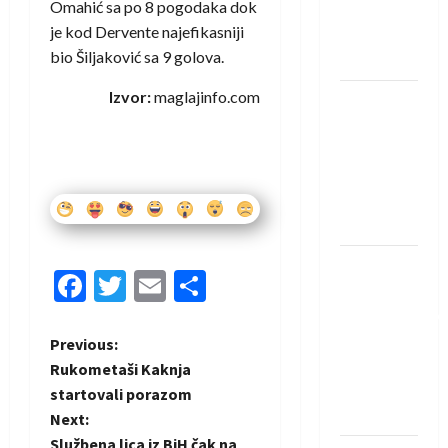
Omahić sa po 8 pogodaka dok
Rhein-
je kod Dervente najefikasniji
Neckar
bio Šiljaković sa 9 golova.
Löwena
Izvor:
maglajinfo.com
Dragan
Marković
preuzeo
tuniški
Club
Africain
Pobjeda
Facebook
Twitter
Email
Share
omladinske
reprezentacije
BiH na
P
Previous:
otvaranju
Rukometaši Kaknja
o
Evropskog
startovali porazom
prvenstva
Next:
s
Službena lica iz BiH čak na