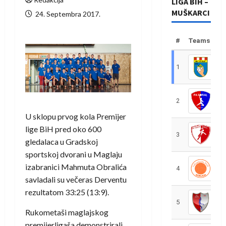
LIGA BIH –
MUŠKARCI
24. Septembra 2017.
#
Teams
1
R
2
R
U sklopu prvog kola Premijer
lige BiH pred oko 600
3
R
gledalaca u Gradskoj
sportskoj dvorani u Maglaju
izabranici Mahmuta Obralića
4
R
savladali su večeras Derventu
rezultatom 33:25 (13:9).
5
R
Rukometaši maglajskog
premijerligaša demonstrirali