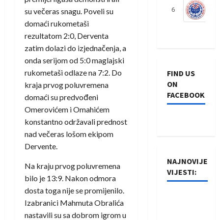
6
S
su večeras snagu. Poveli su
domaći rukometaši
rezultatom 2:0, Derventa
zatim dolazi do izjednačenja, a
onda serijom od 5:0 maglajski
rukometaši odlaze na 7:2. Do
FIND US
ON
kraja prvog poluvremena
FACEBOOK
domaći su predvođeni
Omerovićem i Omahićem
konstantno održavali prednost
nad večeras lošom ekipom
Dervente.
NAJNOVIJE
Na kraju prvog poluvremena
VIJESTI:
bilo je 13:9. Nakon odmora
dosta toga nije se promijenilo.
Rukometaši
Izabranici Mahmuta Obralića
Izviđača
nastavili su sa dobrom igrom u