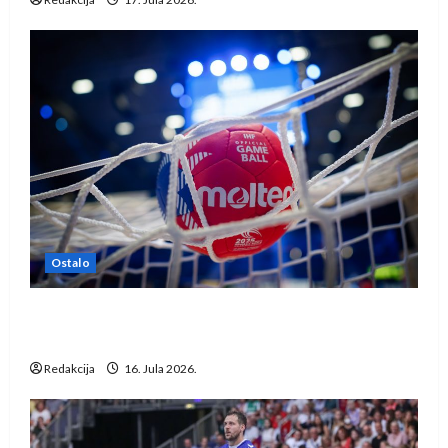
Ostalo
IHF ukinuo suspenziju: Rusija i Bjelorusija
vraćaju se u međunarodni rukomet
Redakcija
16. Jula 2026.