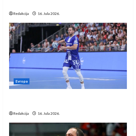
vraćaju se u međunarodni rukomet
Redakcija
16. Jula 2026.
Evropa
Kentin Mahé novo pojačanje Rhein-Neckar
Löwena
Redakcija
16. Jula 2026.