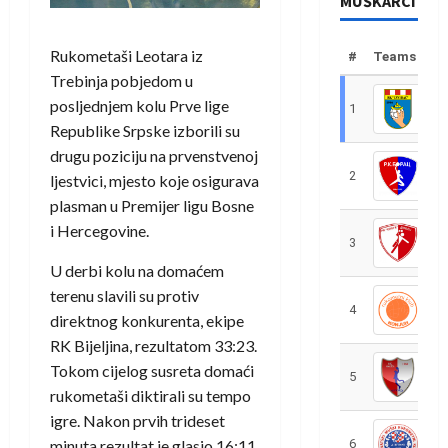
MUŠKARCI
Rukometaši Leotara iz
#
Teams
Trebinja pobjedom u
posljednjem kolu Prve lige
1
R
Republike Srpske izborili su
drugu poziciju na prvenstvenoj
2
R
ljestvici, mjesto koje osigurava
plasman u Premijer ligu Bosne
i Hercegovine.
3
R
U derbi kolu na domaćem
terenu slavili su protiv
4
R
direktnog konkurenta, ekipe
RK Bijeljina, rezultatom 33:23.
Tokom cijelog susreta domaći
5
R
rukometaši diktirali su tempo
igre. Nakon prvih trideset
minuta rezultat je glasio 16:11.
6
S