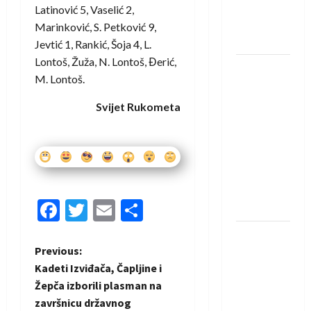
novi je
Latinović 5, Vaselić 2,
rukometaš
Marinković, S. Petković 9,
Krivaje
Jevtić 1, Rankić, Šoja 4, L.
Lontoš, Žuža, N. Lontoš, Đerić,
RK Izviđač
M. Lontoš.
Agram
izborio
Svijet Rukometa
nastup u
EHF
European
League za
sezonu
Facebook
Twitter
Email
Share
2026./2027.
Horvat
P
Previous:
trener
Kadeti Izviđača, Čapljine i
obnovljenog
o
Žepča izborili plasman na
Zagreba:
završnicu državnog
Nadam se