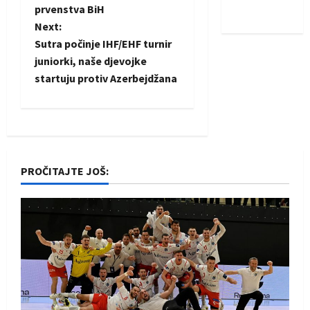
s
prvenstva BiH
iskoraku
t
Next:
Sutra počinje IHF/EHF turnir
n
juniorki, naše djevojke
startuju protiv Azerbejdžana
a
v
i
PROČITAJTE JOŠ:
g
a
t
i
o