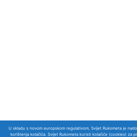
U skladu s novom europskom regulativom, Svijet Rukometa je nadogra
korištenja kolačića. Svijet Rukometa koristi kolačiće (cookies) za 