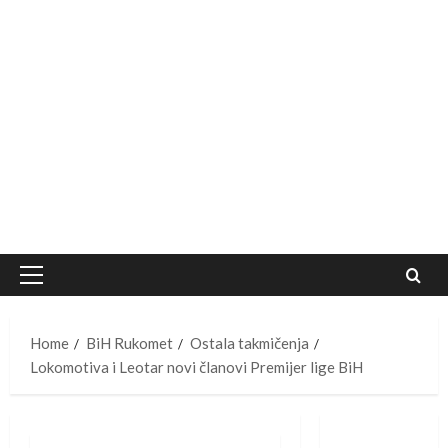
Primary
Menu
Home
BiH Rukomet
Ostala takmičenja
Lokomotiva i Leotar novi članovi Premijer lige BiH