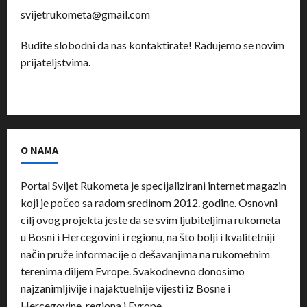
svijetrukometa@gmail.com
Budite slobodni da nas kontaktirate! Radujemo se novim
prijateljstvima.
O NAMA
Portal Svijet Rukometa je specijalizirani internet magazin
koji je počeo sa radom sredinom 2012. godine. Osnovni
cilj ovog projekta jeste da se svim ljubiteljima rukometa
u Bosni i Hercegovini i regionu, na što bolji i kvalitetniji
način pruže informacije o dešavanjima na rukometnim
terenima diljem Evrope. Svakodnevno donosimo
najzanimljivije i najaktuelnije vijesti iz Bosne i
Hercegovine, regiona i Evrope.