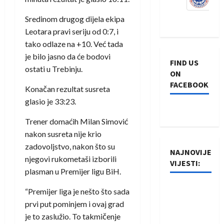
Sredinom drugog dijela ekipa
Leotara pravi seriju od 0:7, i
tako odlaze na +10. Već tada
je bilo jasno da će bodovi
FIND US
ostati u Trebinju.
ON
FACEBOOK
Konačan rezultat susreta
glasio je 33:23.
Trener domaćih Milan Simović
nakon susreta nije krio
zadovoljstvo, nakon što su
NAJNOVIJE
njegovi rukometaši izborili
VIJESTI:
plasman u Premijer ligu BiH.
Rukometaši
“Premijer liga je nešto što sada
Izviđača
prvi put pominjem i ovaj grad
saznali
je to zaslužio. To takmičenje