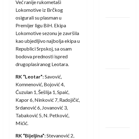
Već ranije rukometaši
Neckar
Lokomotive iz Brčkog
Löwena
osigurali su plasman u
Dragan
Premijer ligu BiH. Ekipa
Marković
Lokomotive sezonu je završila
preuzeo
kao ubjedljivo najbolja ekipa u
tuniški
Republici Srpskoj, sa osam
Club
bodova prednosti ispred
Africain
drugoplasiranog Leotara.
Pobjeda
RK “Leotar”:
Savović,
omladinske
Komnenović, Bojović 4,
reprezentacije
Ćuzulan 1, Šešlija 1, Spaić,
BiH na
Kapor 6, Ninković 7, Radojičić,
otvaranju
Srdanović 6, Jovanović 3,
Evropskog
Tabaković 5, N. Petković,
prvenstva
Mićić.
Amar Herić
RK “Bijeljina”:
Stevanović 2,