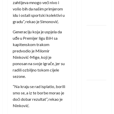
protivnike
zahtijeva mnogo veći nivo i
u grupi
volio bih da našim primjerom
Evropske
idu i ostali sportski kolektivi u
lige
gradu”, rekao je Simonović.
IHF ukinuo
Generaciju koja je uspjela da
suspenziju:
uđe u Premijer ligu BiH sa
Rusija i
kapitenskom trakom
Bjelorusija
predvodio je Milomir
vraćaju se
Ninković-Mige, koji je
u
ponosan na svoje igrače, jer su
međunarodni
radili ozbiljno tokom cijele
rukomet
sezone.
Kentin
“Na kraju se rad isplatio, borili
Mahé
smo se, a iz te borbe morao je
novo
doći dobar rezultat”, rekao je
pojačanje
Ninković.
Rhein-