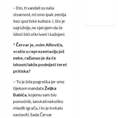
Zagreba:
– Eto, ti vandali su naša
Nadam se
stvarnost, mi smo ipak zemlja
iskoraku
bez sportske kulture. I, što je
najružnije, ne vjerujem da će
idioti biti otkriveni i kažnjeni.
* Červar je, osim Alilovića,
vratio u reprezentaciju još
neke, računao je da će
iskusni lakše podnijeti teret
pritiska?
– To je bila pogreška jer smo
tijekom mandata
Željka
Babića
, kojemu sam bio
pomoćnik, lansirali nekoliko
mladih igrača, i to je trebalo
nastaviti. Sada Červar