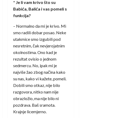
* Je li vam krivo što su
Babića, Balića i vas pomeli s
funkcija?
– Normalno da mi je krivo. Mi
smo radili dobar posao. Neke
utakmice smo izgubili pod
nesretnim, čak nevjerojatnim
okolnostima. Ono kad je
rezultat ovisio o jednom
sedmercu. No, ipak mi je
najviše žao zbog načina kako
su nas, kako vi kažete, pomeli.
Dobili smo otkaz, nije bilo
razgovora, nitko nam nije
obrazložio, ma nije bilo ni
pozdrava. Baš sramota.
Krajnje licemjerno.