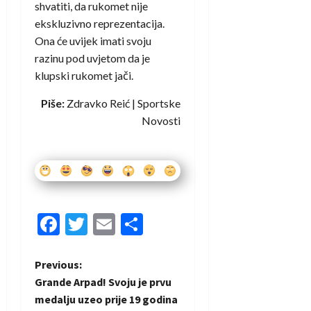
shvatiti, da rukomet nije
ekskluzivno reprezentacija.
Ona će uvijek imati svoju
razinu pod uvjetom da je
klupski rukomet jači.
Piše:
Zdravko Reić | Sportske
Novosti
Facebook
Twitter
Email
Share
P
Previous:
Grande Arpad! Svoju je prvu
o
medalju uzeo prije 19 godina