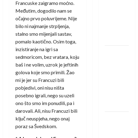
Izviđača
Francuske zaigramo moćno.
saznali
Međutim, dogodilo nam se
protivnike
očajno prvo poluvrijeme. Nije
u grupi
bilo ni najmanje strpljenja,
Evropske
stalno smo mijenjali sastav,
lige
pomalo kaotično. Osim toga,
inzistiranje na igri sa
IHF ukinuo
sedmoricom, bez vratara, koju
suspenziju:
baš i ne volim, uzrok je jeftinih
Rusija i
golova koje smo primili. Žao
Bjelorusija
mi je jer su Francuzi bili
vraćaju se
pobjedivi, oni nisu ništa
u
posebno igrali, nego su uzeli
međunarodni
ono što smo im ponudili, pa i
rukomet
darovali. Ali, nisu Francuzi bili
Kentin
ključ neuspjeha, nego onaj
Mahé
poraz sa Švedskom.
novo