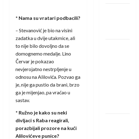
Amar Herić
novi je
* Nama su vratari podbacili?
rukometaš
– Stevanović je bio na visini
Krivaje
zadatka u dvije utakmice, ali
RK Izviđač
to nije bilo dovoljno da se
Agram
domognemo medalje. Lino
izborio
Červar je pokazao
nastup u
nevjerojatno nestrpljenje u
EHF
odnosu na Alilovića. Pozvao ga
European
je, nije ga pustio da brani, brzo
League za
ga je mijenjao, pa vraćao u
sezonu
sastav.
2026./2027.
* Ružno je kako su neki
Horvat
divljaci s Raba reagirali,
trener
porazbijali prozore na kući
obnovljenog
Alilovićeve punice?