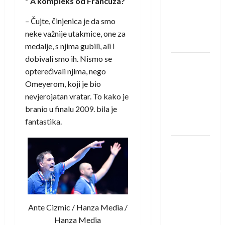
* A kompleks od Francuza?
pojačanje
Rhein-
– Čujte, činjenica je da smo
Neckar
neke važnije utakmice, one za
Löwena
medalje, s njima gubili, ali i
dobivali smo ih. Nismo se
Dragan
opterećivali njima, nego
Marković
Omeyerom, koji je bio
preuzeo
nevjerojatan vratar. To kako je
tuniški
branio u finalu 2009. bila je
Club
fantastika.
Africain
Pobjeda
omladinske
reprezentacije
BiH na
otvaranju
Ante Cizmic / Hanza Media /
Evropskog
Hanza Media
prvenstva