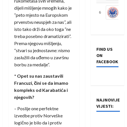
rukometaša svih vremena,
dijeli mišljenje mnogih kako je
6
S
“peto mjesto na Europskom
prvenstvu neuspjeh za nas”, ali
isto tako drži da oko toga “ne
treba posebno dramatizirati”.
Prema njegovu mišljenju,
FIND US
“stvari su jednostavne: nismo
ON
zaslužili da uđemo u završnu
FACEBOOK
borbu za medalje”.
* Opet su nas zaustavili
Francuzi, čini se da imamo
kompleks od Karabatića i
njegovih?
NAJNOVIJE
VIJESTI:
– Poslije one perfektne
izvedbe protiv Norveške
Rukometaši
logično je bilo da i protiv