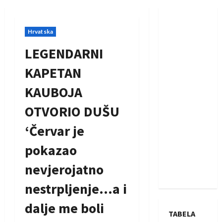
Hrvatska
LEGENDARNI
KAPETAN
KAUBOJA
OTVORIO DUŠU
‘Červar je
pokazao
nevjerojatno
nestrpljenje…a i
dalje me boli
TABELA