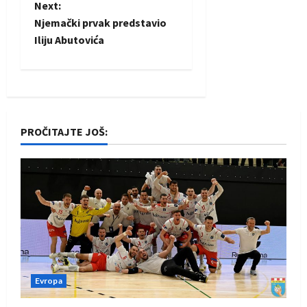
Next:
s
Njemački prvak predstavio
t
Iliju Abutovića
n
a
v
PROČITAJTE JOŠ:
i
g
a
t
i
Evropa
o