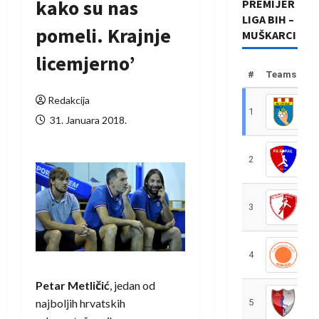
kako su nas
PREMIJER
LIGA BIH –
pomeli. Krajnje
MUŠKARCI
licemjerno’
#
Teams
Redakcija
1
R
31. Januara 2018.
2
R
3
R
4
R
Petar Metličić
, jedan od
najboljih hrvatskih
5
R