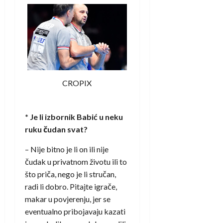
CROPIX
* Je li izbornik Babić u neku
ruku čudan svat?
– Nije bitno je li on ili nije
čudak u privatnom životu ili to
što priča, nego je li stručan,
radi li dobro. Pitajte igrače,
makar u povjerenju, jer se
eventualno pribojavaju kazati