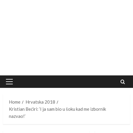
Primary
Menu
Home
Hrvatska 2018
Kristian Bećiri: ‘I ja sam bio u šoku kad me izbornik
nazvao!’