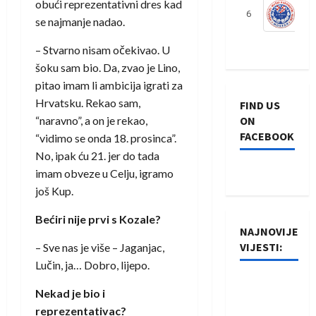
obući reprezentativni dres kad
6
S
se najmanje nadao.
– Stvarno nisam očekivao. U
šoku sam bio. Da, zvao je Lino,
pitao imam li ambicija igrati za
Hrvatsku. Rekao sam,
FIND US
“naravno”, a on je rekao,
ON
FACEBOOK
“vidimo se onda 18. prosinca”.
No, ipak ću 21. jer do tada
imam obveze u Celju, igramo
još Kup.
Bećiri nije prvi s Kozale?
NAJNOVIJE
VIJESTI:
– Sve nas je više – Jaganjac,
Lučin, ja… Dobro, lijepo.
Rukometaši
Nekad je bio i
Izviđača
reprezentativac?