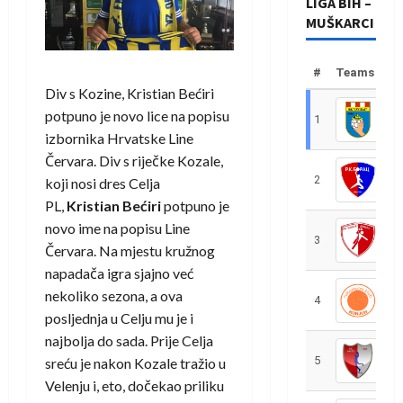
LIGA BIH –
MUŠKARCI
#
Teams
Div s Kozine, Kristian Bećiri
potpuno je novo lice na popisu
1
R
izbornika Hrvatske Line
Červara. Div s riječke Kozale,
2
R
koji nosi dres Celja
PL,
Kristian Bećiri
potpuno je
novo ime na popisu Line
3
R
Červara. Na mjestu kružnog
napadača igra sjajno već
nekoliko sezona, a ova
4
R
posljednja u Celju mu je i
najbolja do sada. Prije Celja
5
R
sreću je nakon Kozale tražio u
Velenju i, eto, dočekao priliku