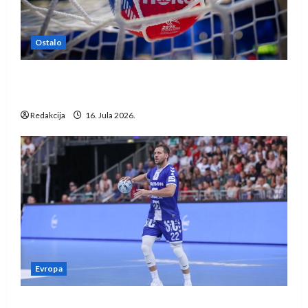
Ostalo
IHF ukinuo suspenziju: Rusija i Bjelorusija
vraćaju se u međunarodni rukomet
Redakcija
16. Jula 2026.
Evropa
Kentin Mahé novo pojačanje Rhein-Neckar