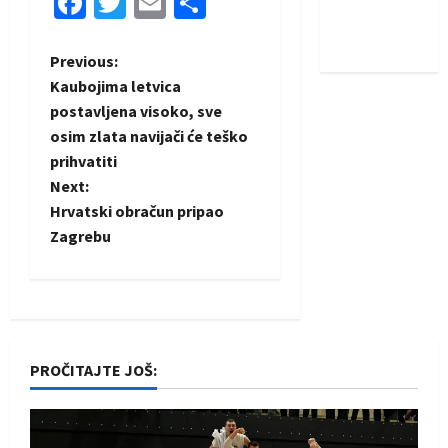
Facebook
Twitter
Email
Share
Nadam se
iskoraku
P
Previous:
Kaubojima letvica
o
postavljena visoko, sve
osim zlata navijači će teško
s
prihvatiti
t
Next:
Hrvatski obračun pripao
n
Zagrebu
a
v
i
PROČITAJTE JOŠ:
g
a