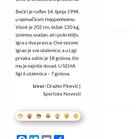
Amar Herić
novi je
Bećiri je rođen 14. lipnja 1994.
rukometaš
u njemačkom Heppenheimu.
Krivaje
Visok je 202 cm, težak 120 kg,
iznimno snažan, ali i pokretljiv,
RK Izviđač
igra u dva pravca. Ove sezone
Agram
igrao je sve utakmice, a u Ligi
izborio
prvaka zabio je 18 golova, što
nastup u
mu je najviše dosad. U SEHA
EHF
ligi 6 utakmica – 7 golova.
European
League za
Izvor:
Dražen Pinević |
sezonu
Sportske Novosti
2026./2027.
Horvat
trener
obnovljenog
Zagreba: