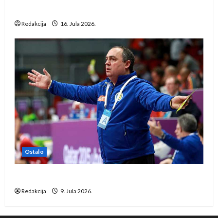
Löwena
Redakcija
16. Jula 2026.
Ostalo
Dragan Marković preuzeo tuniški Club Africain
Redakcija
9. Jula 2026.