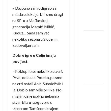
saznali
protivnike
– Da, puno sam odigrao za
u grupi
mladu selekciju, bili smo drugi
Evropske
na SP-u u Mađarskoj,
lige
generacija Mamić, Mihić,
Kuduz… Sada sam već
IHF ukinuo
nekoliko sezona u Sloveniji,
suspenziju:
zadovoljan sam.
Rusija i
Bjelorusija
Dobre igre u Celju imaju
vraćaju se
povijest.
u
– Poklopilo se nekoliko stvari.
međunarodni
Prvo, odlazak Poteka, pa smo
rukomet
na crti ostali Anić, Suholežnik i
Kentin
ja. Dobio sam više prilika. No,
Mahé
mislim da je ipak prijelomna
novo
stvar bila u razgovoru s
pojačanje
trenerom Tamšeom krajem