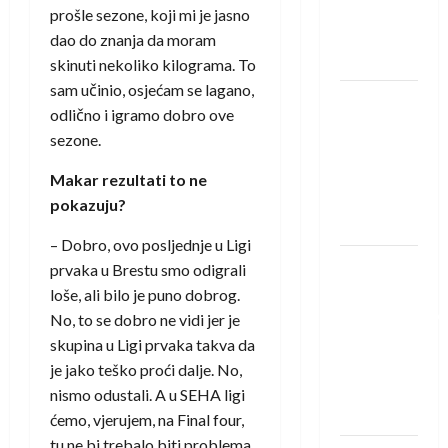
Rhein-
prošle sezone, koji mi je jasno
Neckar
dao do znanja da moram
Löwena
skinuti nekoliko kilograma. To
sam učinio, osjećam se lagano,
Dragan
odlično i igramo dobro ove
Marković
sezone.
preuzeo
tuniški
Makar rezultati to ne
Club
pokazuju?
Africain
– Dobro, ovo posljednje u Ligi
Pobjeda
prvaka u Brestu smo odigrali
omladinske
loše, ali bilo je puno dobrog.
reprezentacije
No, to se dobro ne vidi jer je
BiH na
skupina u Ligi prvaka takva da
otvaranju
je jako teško proći dalje. No,
Evropskog
nismo odustali. A u SEHA ligi
prvenstva
ćemo, vjerujem, na Final four,
tu ne bi trebalo biti problema.