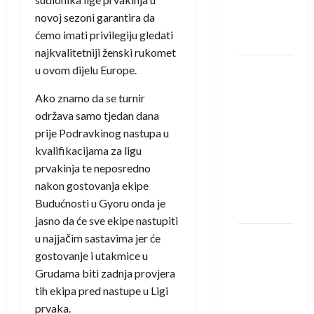
novi je
novoj sezoni garantira da
rukometaš
ćemo imati privilegiju gledati
Krivaje
najkvalitetniji ženski rukomet
RK Izviđač
u ovom dijelu Europe.
Agram
Ako znamo da se turnir
izborio
održava samo tjedan dana
nastup u
prije Podravkinog nastupa u
EHF
kvalifikacijama za ligu
European
prvakinja te neposredno
League za
nakon gostovanja ekipe
sezonu
Budućnosti u Gyoru onda je
2026./2027.
jasno da će sve ekipe nastupiti
Horvat
u najjačim sastavima jer će
trener
gostovanje i utakmice u
obnovljenog
Grudama biti zadnja provjera
Zagreba:
tih ekipa pred nastupe u Ligi
Nadam se
prvaka.