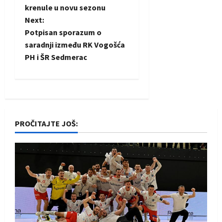
o
krenule u novu sezonu
Next:
s
Potpisan sporazum o
t
saradnji između RK Vogošća
PH i ŠR Sedmerac
n
a
v
PROČITAJTE JOŠ:
i
g
a
t
i