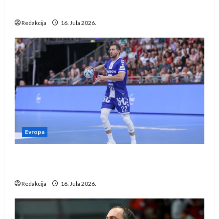
vraćaju se u međunarodni rukomet
Redakcija
16. Jula 2026.
Evropa
Kentin Mahé novo pojačanje Rhein-Neckar
Löwena
Redakcija
16. Jula 2026.