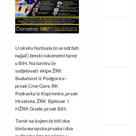
Neckar
Löwena
Dragan
Marković
preuzeo
tuniški
U okviru festivala će se održati
Club
najjači ženski rukometni turnir
Africain
u BiH. Na turniru će
sudjelovati ekipe ŽRK
Pobjeda
Budućnost iz Podgorice -
omladinske
prvak Crne Gore, RK
reprezentacije
Podravka iz Koprivnice, prvak
BiH na
Hrvatske, ŽRK Bjelovar i
otvaranju
HŽRK Grude. prvak BiH.
Evropskog
prvenstva
Turnir na kojem će biti dva
bivša europska prvaka i dva
Amar Herić
sudionika lige prvakinja u