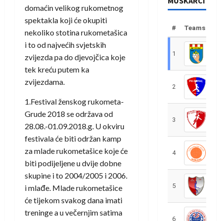
MUŠKARCI
domaćin velikog rukometnog
spektakla koji će okupiti
#
Teams
nekoliko stotina rukometašica
i to od najvećih svjetskih
1
R
zvijezda pa do djevojčica koje
tek kreću putem ka
zvijezdama.
2
R
1.Festival ženskog rukometa-
Grude 2018 se održava od
3
R
28.08.-01.09.2018.g. U okviru
festivala će biti održan kamp
za mlade rukometašice koje će
4
R
biti podijeljene u dvije dobne
skupine i to 2004/2005 i 2006.
5
R
i mlađe. Mlade rukometašice
će tijekom svakog dana imati
treninge a u večernjim satima
6
S