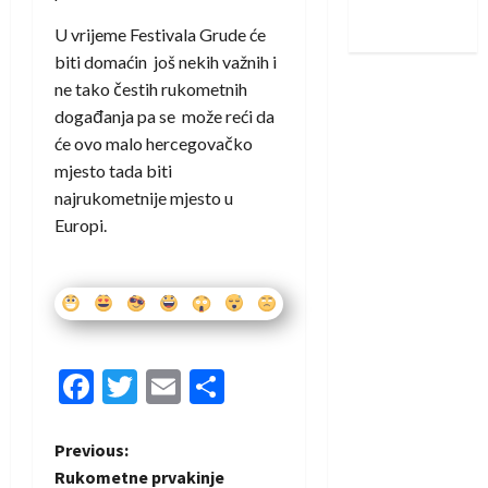
iskoraku
U vrijeme Festivala Grude će
biti domaćin još nekih važnih i
ne tako čestih rukometnih
događanja pa se može reći da
će ovo malo hercegovačko
mjesto tada biti
najrukometnije mjesto u
Europi.
Facebook
Twitter
Email
Share
P
Previous:
Rukometne prvakinje