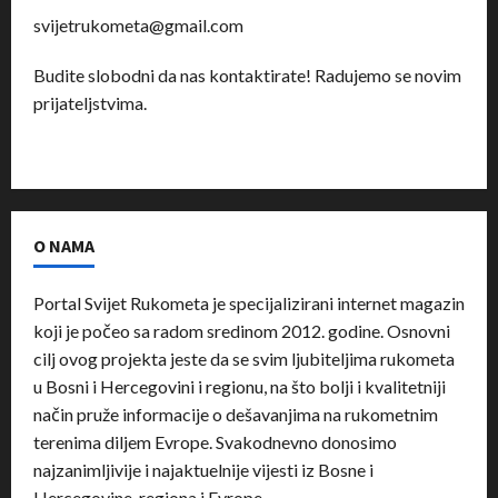
svijetrukometa@gmail.com
Budite slobodni da nas kontaktirate! Radujemo se novim
prijateljstvima.
O NAMA
Portal Svijet Rukometa je specijalizirani internet magazin
koji je počeo sa radom sredinom 2012. godine. Osnovni
cilj ovog projekta jeste da se svim ljubiteljima rukometa
u Bosni i Hercegovini i regionu, na što bolji i kvalitetniji
način pruže informacije o dešavanjima na rukometnim
terenima diljem Evrope. Svakodnevno donosimo
najzanimljivije i najaktuelnije vijesti iz Bosne i
Hercegovine, regiona i Evrope.