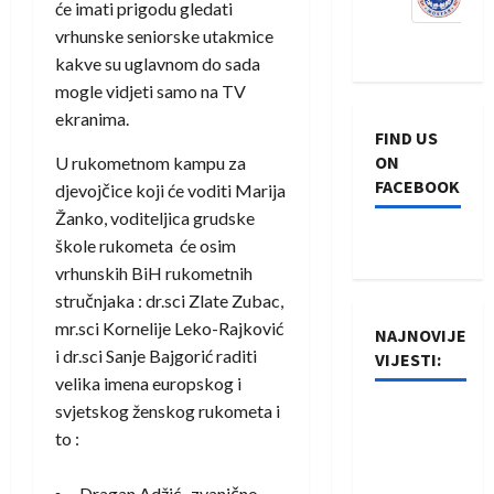
će imati prigodu gledati
vrhunske seniorske utakmice
kakve su uglavnom do sada
mogle vidjeti samo na TV
ekranima.
FIND US
ON
U rukometnom kampu za
FACEBOOK
djevojčice koji će voditi Marija
Žanko, voditeljica grudske
škole rukometa će osim
vrhunskih BiH rukometnih
stručnjaka : dr.sci Zlate Zubac,
mr.sci Kornelije Leko-Rajković
NAJNOVIJE
i dr.sci Sanje Bajgorić raditi
VIJESTI:
velika imena europskog i
svjetskog ženskog rukometa i
Rukometaši
to :
Izviđača
saznali
Dragan Adžić -zvanično