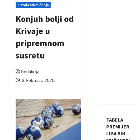
Ostala takmičenja
Konjuh bolji od
Krivaje u
pripremnom
susretu
Redakcija
2. Februara 2020.
TABELA
PREMIJER
LIGA BIH –