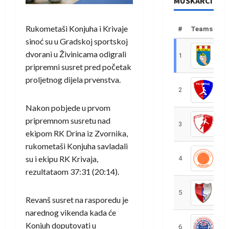
MUŠKARCI
Rukometaši Konjuha i Krivaje
#
Teams
sinoć su u Gradskoj sportskoj
dvorani u Živinicama odigrali
1
R
pripremni susret pred početak
proljetnog dijela prvenstva.
2
R
Nakon pobjede u prvom
pripremnom susretu nad
3
R
ekipom RK Drina iz Zvornika,
rukometaši Konjuha savladali
su i ekipu RK Krivaja,
4
R
rezultataom 37:31 (20:14).
5
R
Revanš susret na rasporedu je
narednog vikenda kada će
Konjuh doputovati u
6
S