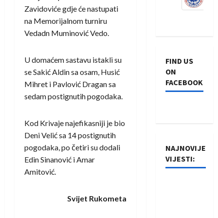
Zavidoviće gdje će nastupati
na Memorijalnom turniru
Vedadn Muminović Vedo.
U domaćem sastavu istakli su
FIND US
ON
se Sakić Aldin sa osam, Husić
FACEBOOK
Mihret i Pavlović Dragan sa
sedam postignutih pogodaka.
Kod Krivaje najefikasniji je bio
Deni Velić sa 14 postignutih
pogodaka, po četiri su dodali
NAJNOVIJE
VIJESTI:
Edin Sinanović i Amar
Amitović.
Rukometaši
Izviđača
Svijet Rukometa
saznali