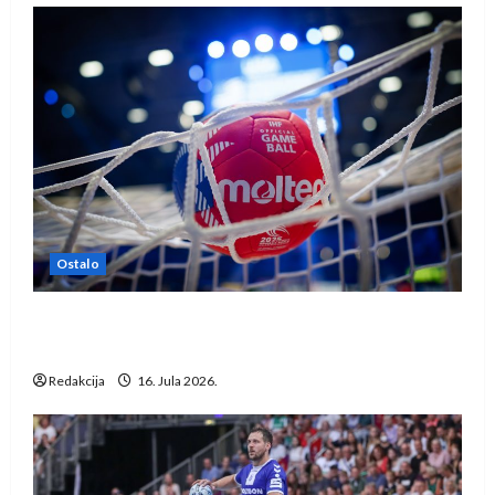
Ostalo
IHF ukinuo suspenziju: Rusija i Bjelorusija
vraćaju se u međunarodni rukomet
Redakcija
16. Jula 2026.