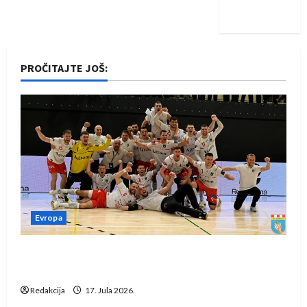
iskoraku
PROČITAJTE JOŠ:
Evropa
Rukometaši Izviđača saznali protivnike u grupi
Evropske lige
Redakcija
17. Jula 2026.