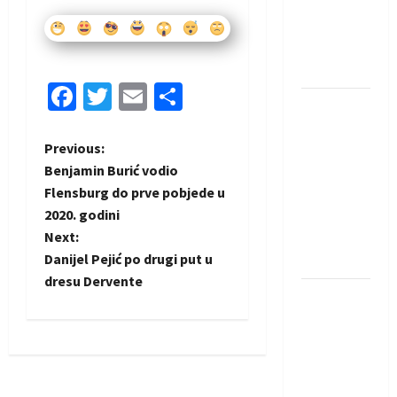
protivnike
u grupi
Evropske
lige
Facebook
Twitter
Email
Share
IHF ukinuo
suspenziju:
P
Previous:
Rusija i
Benjamin Burić vodio
Bjelorusija
o
Flensburg do prve pobjede u
vraćaju se
2020. godini
u
s
Next:
međunarodni
t
Danijel Pejić po drugi put u
rukomet
dresu Dervente
n
Kentin
Mahé
a
novo
pojačanje
v
Rhein-