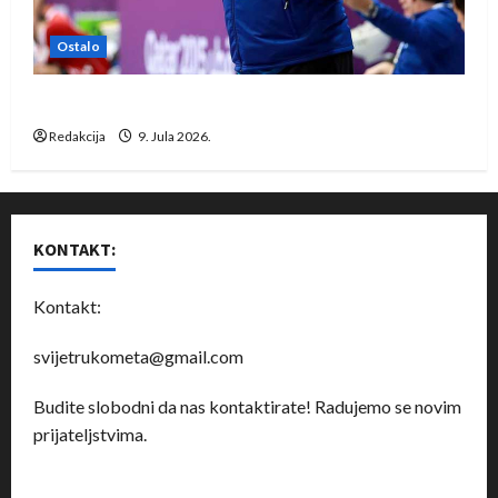
Ostalo
Dragan Marković preuzeo tuniški Club Africain
Redakcija
9. Jula 2026.
KONTAKT:
Kontakt:
svijetrukometa@gmail.com
Budite slobodni da nas kontaktirate! Radujemo se novim
prijateljstvima.