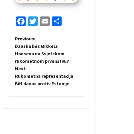
saznali
protivnike
u grupi
Facebook
Twitter
Email
Share
Evropske
lige
P
Previous:
IHF ukinuo
Danska bez Mikkela
suspenziju:
o
Hansena na Svjetskom
Rusija i
rukometnom prvenstvu?
s
Bjelorusija
Next:
vraćaju se
t
Rukometna reprezentacija
u
BiH danas protiv Estonije
međunarodni
n
rukomet
a
Kentin
v
Mahé
novo
i
pojačanje