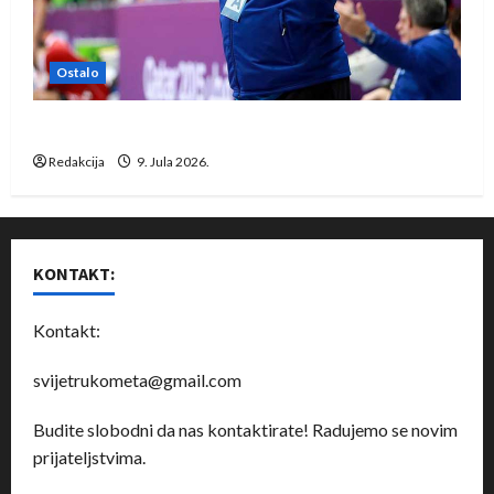
Ostalo
Dragan Marković preuzeo tuniški Club Africain
Redakcija
9. Jula 2026.
KONTAKT:
Kontakt:
svijetrukometa@gmail.com
Budite slobodni da nas kontaktirate! Radujemo se novim
prijateljstvima.