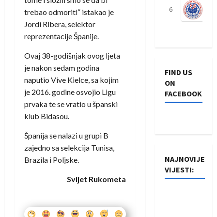
6
S
trebao odmoriti“ istakao je
Jordi Ribera, selektor
reprezentacije Španije.
Ovaj 38-godišnjak ovog ljeta
je nakon sedam godina
FIND US
naputio Vive Kielce, sa kojim
ON
je 2016. godine osvojio Ligu
FACEBOOK
prvaka te se vratio u španski
klub Bidasou.
Španija se nalazi u grupi B
zajedno sa selekcija Tunisa,
NAJNOVIJE
Brazila i Poljske.
VIJESTI:
Svijet Rukometa
Rukometaši
Izviđača