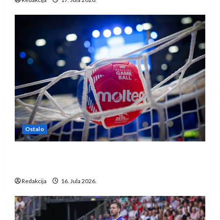
Ostalo
IHF ukinuo suspenziju: Rusija i Bjelorusija
vraćaju se u međunarodni rukomet
Redakcija
16. Jula 2026.