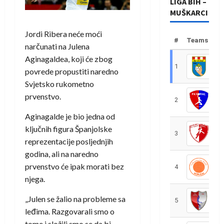
LIGA BIH –
MUŠKARCI
Jordi Ribera neće moći
#
Teams
narčunati na Julena
Aginagaldea, koji će zbog
1
R
povrede propustiti naredno
Svjetsko rukometno
prvenstvo.
2
R
Aginagalde je bio jedna od
ključnih figura Španjolske
3
R
reprezentacije posljednjih
godina, ali na naredno
prvenstvo će ipak morati bez
4
R
njega.
„Julen se žalio na probleme sa
5
R
leđima. Razgovarali smo o
tome i složili smo se da bi