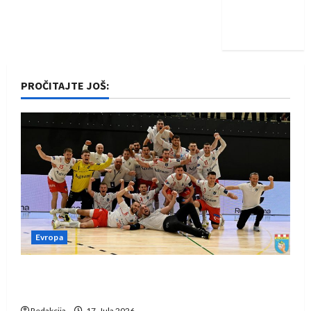
Nadam se
iskoraku
PROČITAJTE JOŠ:
Evropa
Rukometaši Izviđača saznali protivnike u grupi
Evropske lige
Redakcija
17. Jula 2026.