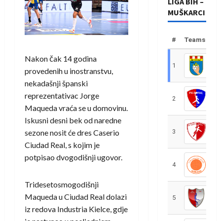
LIGA BIH –
MUŠKARCI
#
Teams
Nakon čak 14 godina
1
R
provedenih u inostranstvu,
nekadašnji španski
reprezentativac
Jorge
2
R
Maqueda
vraća se u domovinu.
Iskusni desni bek od naredne
sezone nosit će dres
Caserio
3
R
Ciudad Real
, s kojim je
potpisao dvogodišnji ugovor.
4
R
Tridesetosmogodišnji
Maqueda u Ciudad Real dolazi
5
R
iz redova
Industria Kielce
, gdje