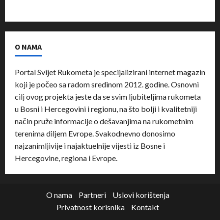
O NAMA
Portal Svijet Rukometa je specijalizirani internet magazin
koji je počeo sa radom sredinom 2012. godine. Osnovni
cilj ovog projekta jeste da se svim ljubiteljima rukometa
u Bosni i Hercegovini i regionu, na što bolji i kvalitetniji
način pruže informacije o dešavanjima na rukometnim
terenima diljem Evrope. Svakodnevno donosimo
najzanimljivije i najaktuelnije vijesti iz Bosne i
Hercegovine, regiona i Evrope.
O nama
Partneri
Uslovi korištenja
Privatnost korisnika
Kontakt