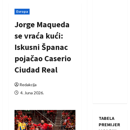
Evropa
Jorge Maqueda
se vraća kući:
Iskusni Španac
pojačao Caserio
Ciudad Real
Redakcija
4. Juna 2026.
TABELA
PREMIJER