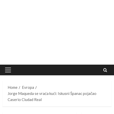
Primary
Menu
Home
Evropa
Jorge Maqueda se vraća kući: Iskusni Španac pojačao
Caserio Ciudad Real