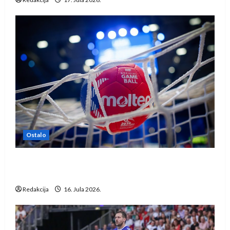
Ostalo
IHF ukinuo suspenziju: Rusija i Bjelorusija
vraćaju se u međunarodni rukomet
Redakcija
16. Jula 2026.