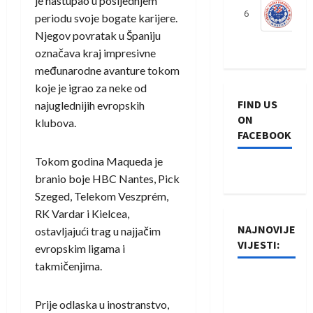
je nastupao u posljednjem
6
S
periodu svoje bogate karijere.
Njegov povratak u Španiju
označava kraj impresivne
međunarodne avanture tokom
koje je igrao za neke od
FIND US
najuglednijih evropskih
ON
klubova.
FACEBOOK
Tokom godina Maqueda je
branio boje
HBC Nantes
,
Pick
Szeged
,
Telekom Veszprém
,
RK Vardar
i Kielcea,
NAJNOVIJE
ostavljajući trag u najjačim
VIJESTI:
evropskim ligama i
takmičenjima.
Rukometaši
Izviđača
Prije odlaska u inostranstvo,