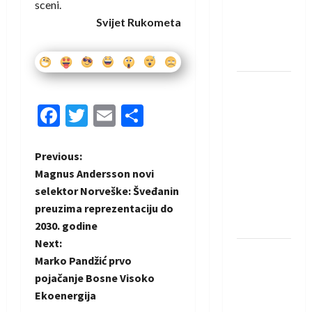
sceni.
Amar Herić
Svijet Rukometa
novi je
rukometaš
Krivaje
RK Izviđač
Agram
Facebook
Twitter
Email
Share
izborio
nastup u
EHF
P
Previous:
European
Magnus Andersson novi
o
League za
selektor Norveške: Šveđanin
sezonu
preuzima reprezentaciju do
s
2026./2027.
2030. godine
t
Next:
Horvat
Marko Pandžić prvo
trener
n
pojačanje Bosne Visoko
obnovljenog
Ekoenergija
a
Zagreba: