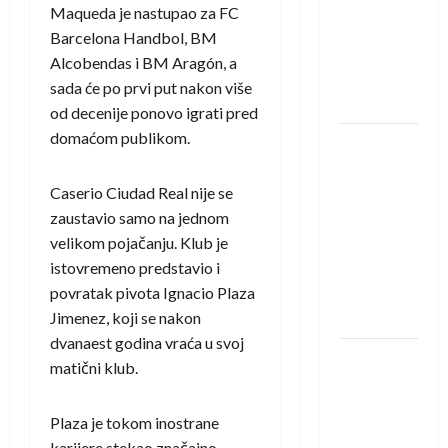
saznali
Maqueda je nastupao za
FC
protivnike
Barcelona Handbol
,
BM
u grupi
Alcobendas
i
BM Aragón
, a
Evropske
sada će po prvi put nakon više
lige
od decenije ponovo igrati pred
domaćom publikom.
IHF ukinuo
suspenziju:
Caserio Ciudad Real nije se
Rusija i
zaustavio samo na jednom
Bjelorusija
velikom pojačanju. Klub je
vraćaju se
istovremeno predstavio i
u
povratak pivota
Ignacio Plaza
međunarodni
Jimenez
, koji se nakon
rukomet
dvanaest godina vraća u svoj
Kentin
matični klub.
Mahé
novo
Plaza je tokom inostrane
pojačanje
karijere stekao značajno