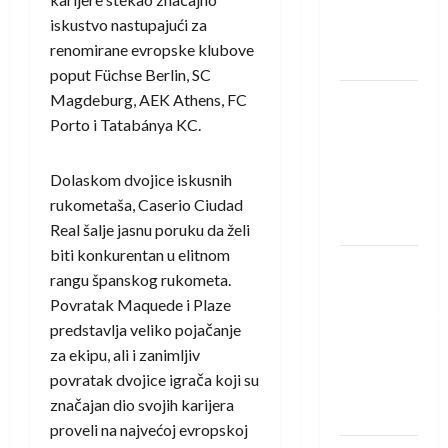
Rhein-
iskustvo nastupajući za
Neckar
renomirane evropske klubove
Löwena
poput
Füchse Berlin
,
SC
Magdeburg
,
AEK Athens
,
FC
Dragan
Porto
i
Tatabánya KC
.
Marković
preuzeo
tuniški
Dolaskom dvojice iskusnih
Club
rukometaša, Caserio Ciudad
Africain
Real šalje jasnu poruku da želi
biti konkurentan u elitnom
Pobjeda
rangu španskog rukometa.
omladinske
Povratak Maquede i Plaze
reprezentacije
predstavlja veliko pojačanje
BiH na
za ekipu, ali i zanimljiv
otvaranju
povratak dvojice igrača koji su
Evropskog
značajan dio svojih karijera
prvenstva
proveli na najvećoj evropskoj