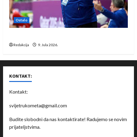
Ostalo
Dragan Marković preuzeo tuniški Club Africain
Redakcija
9. Jula 2026.
KONTAKT:
Kontakt:
svijetrukometa@gmail.com
Budite slobodni da nas kontaktirate! Radujemo se novim
prijateljstvima.