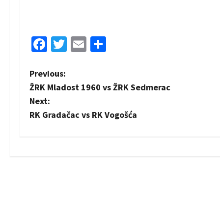
Facebook
Twitter
Email
Share
P
Previous:
ŽRK Mladost 1960 vs ŽRK Sedmerac
o
Next:
s
RK Gradačac vs RK Vogošća
t
n
a
v