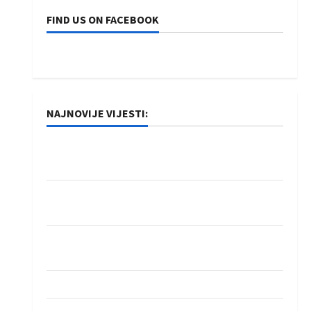
FIND US ON FACEBOOK
NAJNOVIJE VIJESTI:
Rukometaši Izviđača saznali protivnike u grupi
Evropske lige
IHF ukinuo suspenziju: Rusija i Bjelorusija
vraćaju se u međunarodni rukomet
Kentin Mahé novo pojačanje Rhein-Neckar
Löwena
Dragan Marković preuzeo tuniški Club Africain