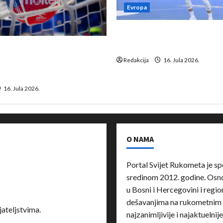
Evropa
Kentin Mahé novo pojačanj
Neckar Löwena
suspenziju: Rusija i
a vraćaju se u međunarodni
Redakcija
16. Jula 2026.
16. Jula 2026.
O NAMA
Portal Svijet Rukometa je sp
sredinom 2012. godine. Osnov
u Bosni i Hercegovini i region
dešavanjima na rukometnim 
ateljstvima.
najzanimljivije i najaktuelnij