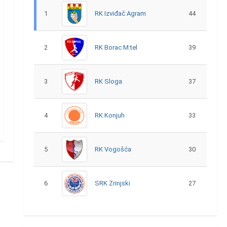
1
RK Izviđač Agram
44
2
RK Borac M:tel
39
3
RK Sloga
37
4
RK Konjuh
33
5
RK Vogošća
30
6
SRK Zrinjski
27