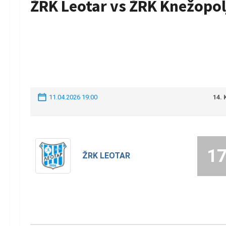
ŽRK Leotar vs ŽRK Knežopol
11.04.2026 19:00
14.
1
ŽRK LEOTAR