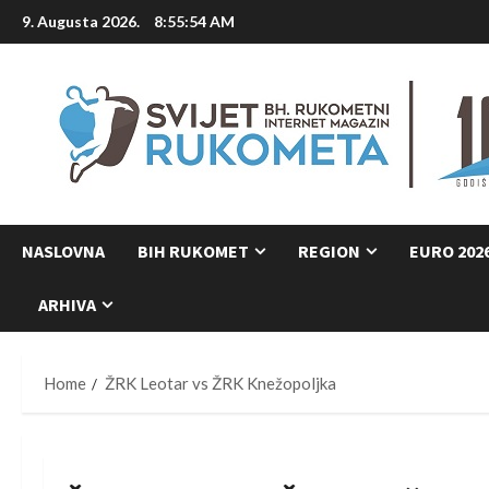
Skip
9. Augusta 2026.
8:55:55 AM
to
content
NASLOVNA
BIH RUKOMET
REGION
EURO 202
ARHIVA
Home
ŽRK Leotar vs ŽRK Knežopoljka