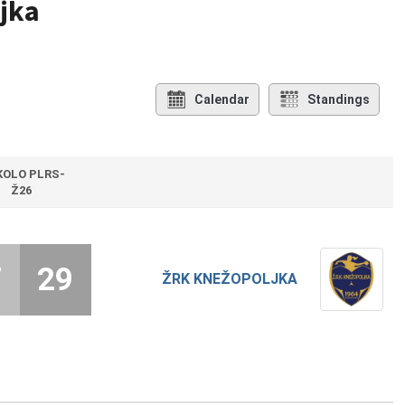
jka
Calendar
Standings
 KOLO PLRS-
Ž26
7
29
ŽRK KNEŽOPOLJKA