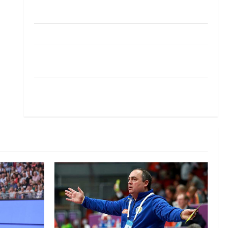
Pobjeda omladinske reprezentacije BiH na
otvaranju Evropskog prvenstva
Amar Herić novi je rukometaš Krivaje
RK Izviđač Agram izborio nastup u EHF
European League za sezonu 2026./2027.
Horvat trener obnovljenog Zagreba: Nadam se
iskoraku