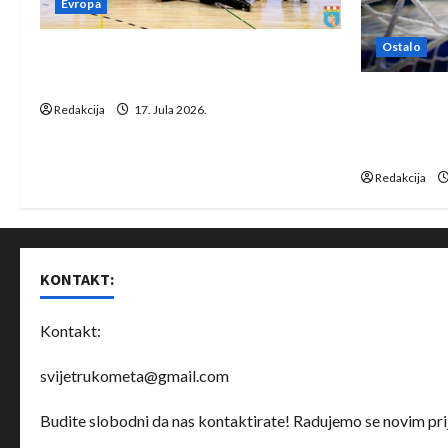
Evropa
Ostalo
Rukometaši Izviđača saznali
protivnike u grupi Evropske lige
IHF ukinuo 
Redakcija
17. Jula 2026.
Bjelorusij
rukomet
Redakcija
KONTAKT:
Kontakt:
svijetrukometa@gmail.com
Budite slobodni da nas kontaktirate! Radujemo se novim prij