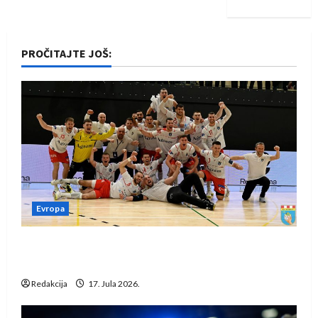
PROČITAJTE JOŠ:
Evropa
Rukometaši Izviđača saznali protivnike u grupi
Evropske lige
Redakcija
17. Jula 2026.