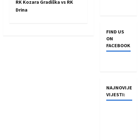
RK Kozara Gradiška vs RK
t
Drina
n
FIND US
a
ON
FACEBOOK
v
i
g
NAJNOVIJE
a
VIJESTI:
t
Rukometaši
i
Izviđača
saznali
o
protivnike