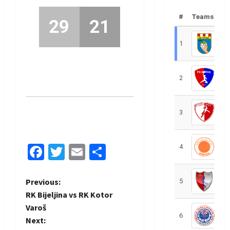
#
Teams
29
21
1
R
2
R
3
R
Facebook
Twitter
Email
Share
4
R
P
Previous:
5
R
RK Bijeljina vs RK Kotor
o
Varoš
6
S
Next:
s