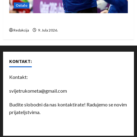
Ostalo
Dragan Marković preuzeo tuniški Club Africain
Redakcija
9. Jula 2026.
KONTAKT:
Kontakt:
svijetrukometa@gmail.com
Budite slobodni da nas kontaktirate! Radujemo se novim
prijateljstvima.