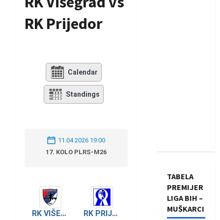
RK Višegrad vs
RK Prijedor
Calendar
Standings
11.04.2026 19:00
17. KOLO PLRS-M26
TABELA
PREMIJER
LIGA BIH –
MUŠKARCI
RK VIŠEGRAD
RK PRIJEDOR