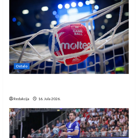
Ostalo
IHF ukinuo suspenziju: Rusija i Bjelorusija
vraćaju se u međunarodni rukomet
Redakcija
16. Jula 2026.